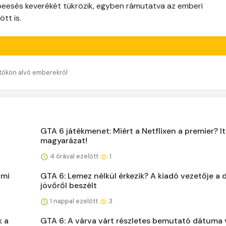
beesés keverékét tükrözik, egyben rámutatva az emberi
tt is.
etőkön alvó emberekről
GTA 6 játékmenet: Miért a Netflixen a premier? It
magyarázat!
4 órával ezelőtt
1
 mi
GTA 6: Lemez nélkül érkezik? A kiadó vezetője a d
jövőről beszélt
1 nappal ezelőtt
3
k a
GTA 6: A várva várt részletes bemutató dátuma 