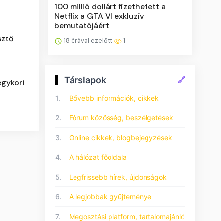
100 millió dollárt fizethetett a
Netflix a GTA VI exkluzív
bemutatójáért
sztő
18 órával ezelőtt
1
Társlapok
🔗
egykori
1.
Bővebb információk, cikkek
2.
Fórum közösség, beszélgetések
3.
Online cikkek, blogbejegyzések
4.
A hálózat főoldala
5.
Legfrissebb hírek, újdonságok
6.
A legjobbak gyűjteménye
7.
Megosztási platform, tartalomajánló