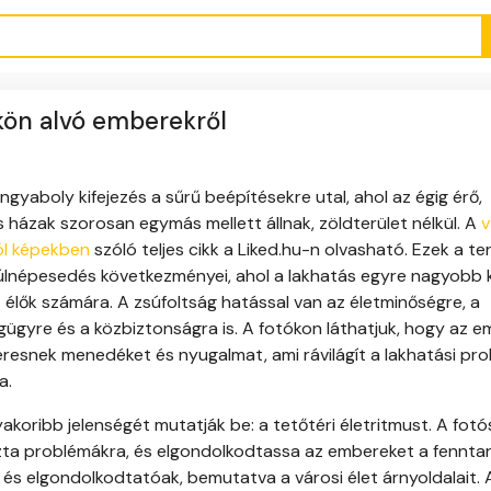
őkön alvó emberekről
yaboly kifejezés a sűrű beépítésekre utal, ahol az égig érő,
 házak szorosan egymás mellett állnak, zöldterület nélkül. A
v
ól képekben
szóló teljes cikk a Liked.hu-n olvasható. Ezek a te
úlnépesedés következményei, ahol a lakhatás egyre nagyobb k
t élők számára. A zsúfoltság hatással van az életminőségre, a
ügyre és a közbiztonságra is. A fotókon láthatjuk, hogy az 
eresnek menedéket és nyugalmat, ami rávilágít a lakhatási pr
a.
akoribb jelenségét mutatják be: a tetőtéri életritmust. A fot
kozta problémákra, és elgondolkodtassa az embereket a fennta
és elgondolkodtatóak, bemutatva a városi élet árnyoldalait. 