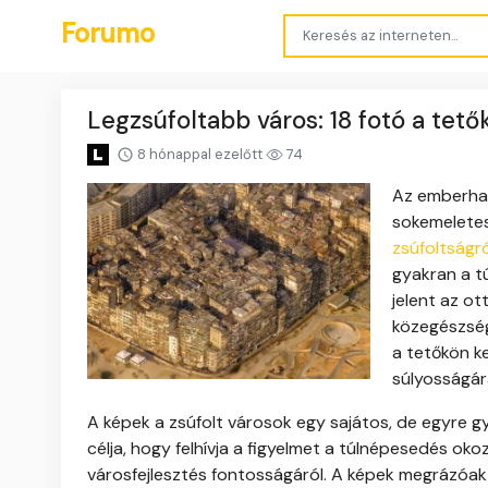
Forumo
Legzsúfoltabb város: 18 fotó a tet
8 hónappal ezelőtt
74
Az emberhang
sokemeletes
zsúfoltságr
gyakran a t
jelent az ot
közegészség
a tetőkön k
súlyosságár
A képek a zsúfolt városok egy sajátos, de egyre gy
célja, hogy felhívja a figyelmet a túlnépesedés o
városfejlesztés fontosságáról. A képek megrázóak 