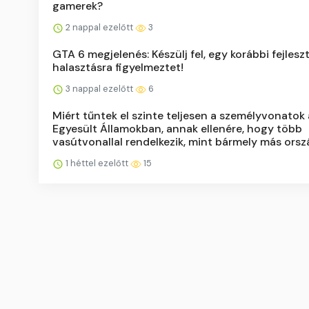
gamerek?
2 nappal ezelőtt
3
GTA 6 megjelenés: Készülj fel, egy korábbi fejlesz
halasztásra figyelmeztet!
3 nappal ezelőtt
6
Miért tűntek el szinte teljesen a személyvonatok 
Egyesült Államokban, annak ellenére, hogy több
vasútvonallal rendelkezik, mint bármely más orsz
1 héttel ezelőtt
15