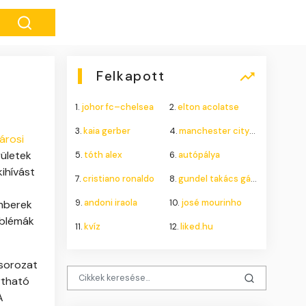
Felkapott
1.
johor fc–chelsea
2.
elton acolatse
3.
kaia gerber
4.
manchester city–atlético madrid
árosi
rületek
5.
tóth alex
6.
autópálya
ihívást
7.
cristiano ronaldo
8.
gundel takács gábor
9.
andoni iraola
10.
josé mourinho
emberek
oblémák
11.
kvíz
12.
liked.hu
ósorozat
rtható
A