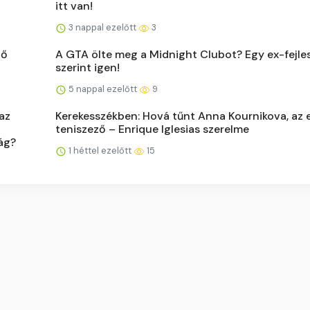
itt van!
3 nappal ezelőtt
3
tő
A GTA ölte meg a Midnight Clubot? Egy ex-fejle
szerint igen!
5 nappal ezelőtt
9
az
Kerekesszékben: Hová tűnt Anna Kournikova, az 
teniszező – Enrique Iglesias szerelme
ág?
1 héttel ezelőtt
15