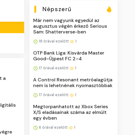
Népszerű
Már nem vagyunk egyedül az
augusztus végén érkező Serious
Sam: Shatterverse-ben
18 órával ezelőtt
1
OTP Bank Liga: Kisvárda Master
Good–Újpest FC 2–4
17 órával ezelőtt
1
t a
A Control Resonant metróalagútja
nem is lehetnének nyomasztóbbak
17 órával ezelőtt
1
igitális
Megtorpanhatott az Xbox Series
X/S eladásainak száma az elmúlt
egy évben
6 órával ezelőtt
1
végre