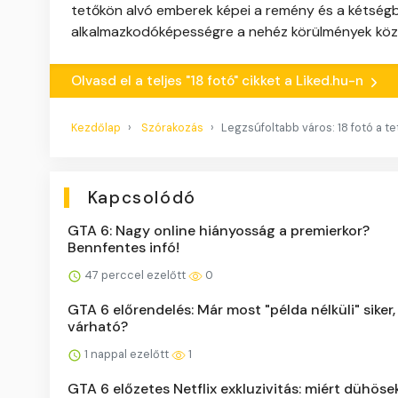
tetőkön alvó emberek képei a remény és a kétség
alkalmazkodóképességre a nehéz körülmények közö
Olvasd el a teljes "18 fotó" cikket a Liked.hu-n
Kezdőlap
Szórakozás
Legzsúfoltabb város: 18 fotó a t
Kapcsolódó
GTA 6: Nagy online hiányosság a premierkor?
Bennfentes infó!
47 perccel ezelőtt
0
GTA 6 előrendelés: Már most "példa nélküli" siker,
várható?
1 nappal ezelőtt
1
GTA 6 előzetes Netflix exkluzivitás: miért dühöse