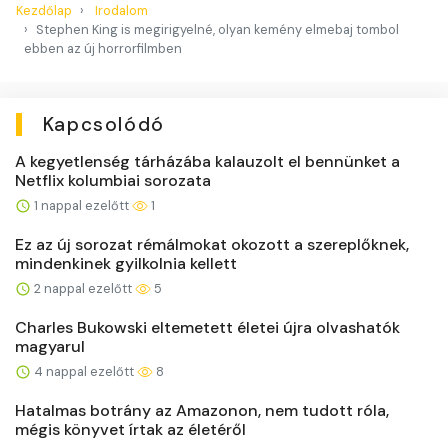
Kezdőlap
Irodalom
Stephen King is megirigyelné, olyan kemény elmebaj tombol
ebben az új horrorfilmben
Kapcsolódó
A kegyetlenség tárházába kalauzolt el bennünket a
Netflix kolumbiai sorozata
1 nappal ezelőtt
1
Ez az új sorozat rémálmokat okozott a szereplőknek,
mindenkinek gyilkolnia kellett
2 nappal ezelőtt
5
Charles Bukowski eltemetett életei újra olvashatók
magyarul
4 nappal ezelőtt
8
Hatalmas botrány az Amazonon, nem tudott róla,
mégis könyvet írtak az életéről