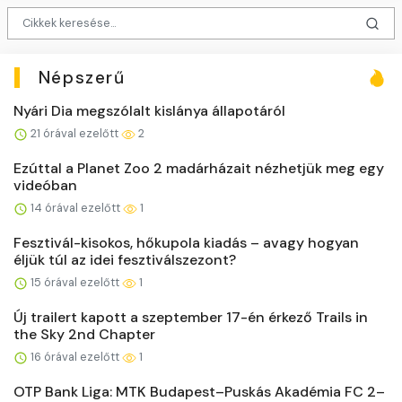
Népszerű
Nyári Dia megszólalt kislánya állapotáról
21 órával ezelőtt
2
Ezúttal a Planet Zoo 2 madárházait nézhetjük meg egy
videóban
14 órával ezelőtt
1
Fesztivál-kisokos, hőkupola kiadás – avagy hogyan
éljük túl az idei fesztiválszezont?
15 órával ezelőtt
1
Új trailert kapott a szeptember 17-én érkező Trails in
the Sky 2nd Chapter
16 órával ezelőtt
1
OTP Bank Liga: MTK Budapest–Puskás Akadémia FC 2–