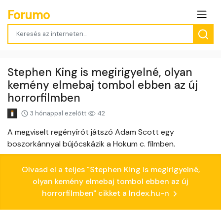
Forumo
Stephen King is megirigyelné, olyan
kemény elmebaj tombol ebben az új
horrorfilmben
3 hónappal ezelőtt
42
A megviselt regényírót játszó Adam Scott egy
boszorkánnyal bújócskázik a Hokum c. filmben.
Olvasd el a teljes "Stephen King is megirigyelné,
olyan kemény elmebaj tombol ebben az új
horrorfilmben" cikket a Index.hu-n