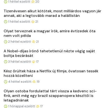
1 héttel ezelőtt
20
Tizenévesen alkut kötötek, most milliárdos vagyon jár
annak, aki a legtovább marad a halállistán
1 héttel ezelőtt
21
Olyat terveznek a magyar írók, amire évtizedek óta
nem volt példa
2 héttel ezelőtt
21
A Nobel-díjas írónő tehetetlenül nézte végig saját
boltja bezárását
3 héttel ezelőtt
17
Kész őrültek háza a Netflix új filmje, óvatosan tessék
hozzá közelíteni
4 héttel ezelőtt
19
Olyan ostoba fordulattal tért vissza a kedvenc sci-
fink, amit még egy brazil szappanopera készítői is
letagadnának
1 hónappal ezelőtt
17