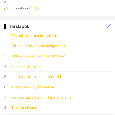
3
13 órával ezelőtt
1
🔗
Társlapok
1.
Bővebb információk, cikkek
2.
Fórum közösség, beszélgetések
3.
Online cikkek, blogbejegyzések
4.
A hálózat főoldala
5.
Legfrissebb hírek, újdonságok
6.
A legjobbak gyűjteménye
7.
Megosztási platform, tartalomajánló
8.
Tovább olvasok