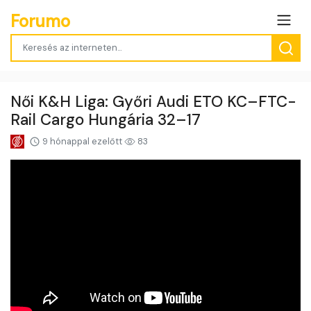
Forumo
Női K&H Liga: Győri Audi ETO KC–FTC-
Rail Cargo Hungária 32–17
9 hónappal ezelőtt
83