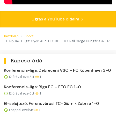
Ugrás a YouTube oldalra
Kezdőlap
Sport
Női K&H Liga: Győri Audi ETO KC–FTC-Rail Cargo Hungária 32–17
Kapcsolódó
Konferencia-liga: Debreceni VSC – FC Köbenhavn 3–0
12 órával ezelőtt
1
Konferencia-liga: Riga FC – ETO FC 1–0
12 órával ezelőtt
1
El-selejtező: Ferencvárosi TC–Górnik Zabrze 1–0
1 nappal ezelőtt
1