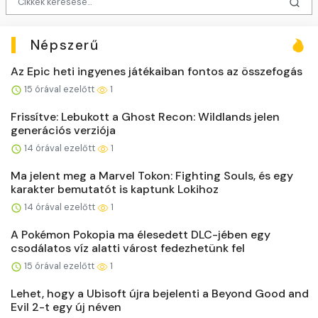
Népszerű
Az Epic heti ingyenes játékaiban fontos az összefogás
15 órával ezelőtt
1
Frissítve: Lebukott a Ghost Recon: Wildlands jelen
generációs verziója
14 órával ezelőtt
1
Ma jelent meg a Marvel Tokon: Fighting Souls, és egy
karakter bemutatót is kaptunk Lokihoz
14 órával ezelőtt
1
A Pokémon Pokopia ma élesedett DLC-jében egy
csodálatos víz alatti várost fedezhetünk fel
15 órával ezelőtt
1
Lehet, hogy a Ubisoft újra bejelenti a Beyond Good and
Evil 2-t egy új néven