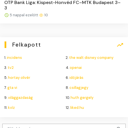
OTP Bank Liga: Kispest-Honvéd FC–MTK Budapest 3–
3
5 nappal ezelőtt
10
Felkapott
1.
incidens
2.
the walt disney company
3.
tv2
4.
openai
5.
hortay olivér
6.
időjárás
7.
gta vi
8.
csillagjegy
9.
világgazdaság
10.
huth gergely
11.
kvíz
12.
liked.hu