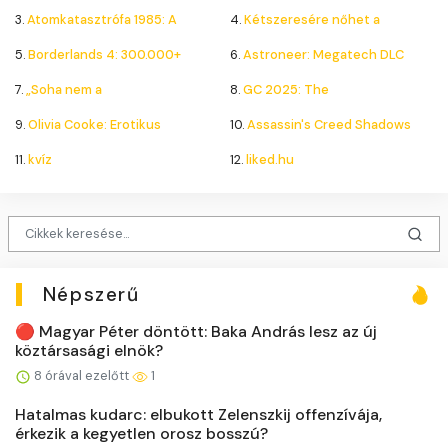
3.
Atomkatasztrófa 1985: A
4.
Kétszeresére nőhet a
5.
Borderlands 4: 300.000+
6.
Astroneer: Megatech DLC
7.
„Soha nem a
8.
GC 2025: The
9.
Olivia Cooke: Erotikus
10.
Assassin's Creed Shadows
11.
kvíz
12.
liked.hu
Népszerű
🔴 Magyar Péter döntött: Baka András lesz az új
köztársasági elnök?
8 órával ezelőtt
1
Hatalmas kudarc: elbukott Zelenszkij offenzívája,
érkezik a kegyetlen orosz bosszú?