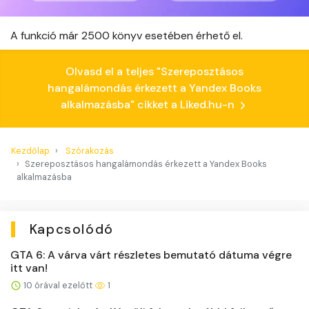
A funkció már 2500 könyv esetében érhető el.
Olvasd el a teljes "Szereposztásos
hangalámondás érkezett a Yandex Books
alkalmazásba" cikket a Liked.hu-n
Kezdőlap
Szórakozás
Szereposztásos hangalámondás érkezett a Yandex Books
alkalmazásba
Kapcsolódó
GTA 6: A várva várt részletes bemutató dátuma végre
itt van!
10 órával ezelőtt
1