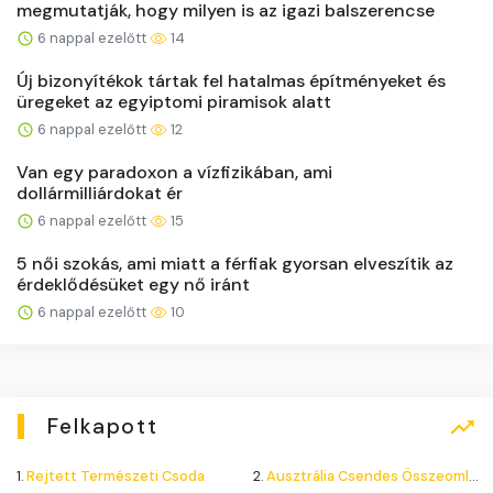
megmutatják, hogy milyen is az igazi balszerencse
6 nappal ezelőtt
14
Új bizonyítékok tártak fel hatalmas építményeket és
üregeket az egyiptomi piramisok alatt
6 nappal ezelőtt
12
Van egy paradoxon a vízfizikában, ami
dollármilliárdokat ér
6 nappal ezelőtt
15
5 női szokás, ami miatt a férfiak gyorsan elveszítik az
érdeklődésüket egy nő iránt
6 nappal ezelőtt
10
Felkapott
1.
Rejtett Természeti Csoda
2.
Ausztrália Csendes Összeomlása