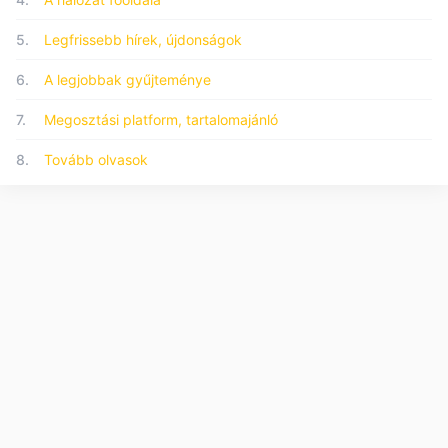
5.
Legfrissebb hírek, újdonságok
6.
A legjobbak gyűjteménye
7.
Megosztási platform, tartalomajánló
8.
Tovább olvasok
© 2026 Forumo.hu - Minden jog fenntartva