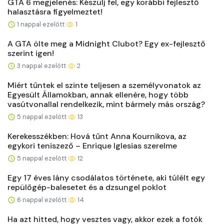
GTA 6 megjelenés: Készülj fel, egy korábbi fejlesztő
halasztásra figyelmeztet!
1 nappal ezelőtt
1
A GTA ölte meg a Midnight Clubot? Egy ex-fejlesztő
szerint igen!
3 nappal ezelőtt
2
Miért tűntek el szinte teljesen a személyvonatok az
Egyesült Államokban, annak ellenére, hogy több
vasútvonallal rendelkezik, mint bármely más ország?
5 nappal ezelőtt
13
Kerekesszékben: Hová tűnt Anna Kournikova, az
egykori teniszező – Enrique Iglesias szerelme
5 nappal ezelőtt
12
Egy 17 éves lány csodálatos története, aki túlélt egy
repülőgép-balesetet és a dzsungel poklot
6 nappal ezelőtt
14
Ha azt hitted, hogy vesztes vagy, akkor ezek a fotók