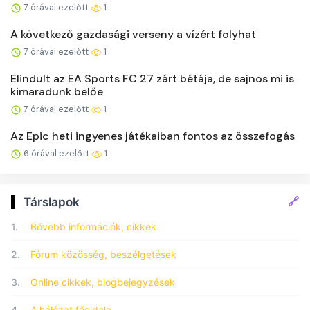
7 órával ezelőtt
1
A következő gazdasági verseny a vízért folyhat
7 órával ezelőtt
1
Elindult az EA Sports FC 27 zárt bétája, de sajnos mi is
kimaradunk belőe
7 órával ezelőtt
1
Az Epic heti ingyenes játékaiban fontos az összefogás
6 órával ezelőtt
1
🔗
Társlapok
1.
Bővebb információk, cikkek
2.
Fórum közösség, beszélgetések
3.
Online cikkek, blogbejegyzések
4.
A hálózat főoldala