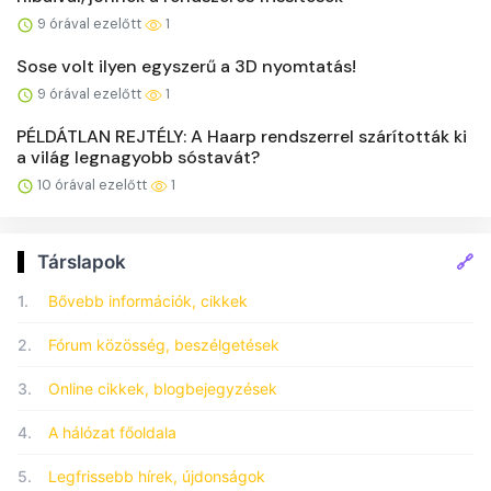
9 órával ezelőtt
1
Sose volt ilyen egyszerű a 3D nyomtatás!
9 órával ezelőtt
1
PÉLDÁTLAN REJTÉLY: A Haarp rendszerrel szárították ki
a világ legnagyobb sóstavát?
10 órával ezelőtt
1
🔗
Társlapok
1.
Bővebb információk, cikkek
2.
Fórum közösség, beszélgetések
3.
Online cikkek, blogbejegyzések
4.
A hálózat főoldala
5.
Legfrissebb hírek, újdonságok