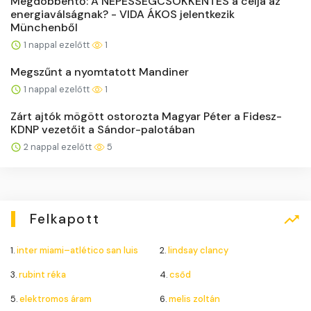
Megdöbbentő: A NÉPESSÉGCSÖKKENTÉS a célja az
energiaválságnak? - VIDA ÁKOS jelentkezik
Münchenből
1 nappal ezelőtt
1
Megszűnt a nyomtatott Mandiner
1 nappal ezelőtt
1
Zárt ajtók mögött ostorozta Magyar Péter a Fidesz-
KDNP vezetőit a Sándor-palotában
2 nappal ezelőtt
5
Felkapott
1.
inter miami–atlético san luis
2.
lindsay clancy
3.
rubint réka
4.
csőd
5.
elektromos áram
6.
melis zoltán