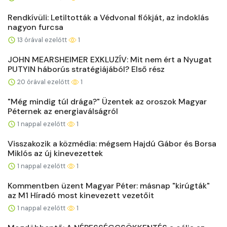
Rendkívüli: Letiltották a Védvonal fiókját, az indoklás
nagyon furcsa
13 órával ezelőtt
1
JOHN MEARSHEIMER EXKLUZÍV: Mit nem ért a Nyugat
PUTYIN háborús stratégiájából? Első rész
20 órával ezelőtt
1
"Még mindig túl drága?" Üzentek az oroszok Magyar
Péternek az energiaválságról
1 nappal ezelőtt
1
Visszakozik a közmédia: mégsem Hajdú Gábor és Borsa
Miklós az új kinevezettek
1 nappal ezelőtt
1
Kommentben üzent Magyar Péter: másnap "kirúgták"
az M1 Híradó most kinevezett vezetőit
1 nappal ezelőtt
1