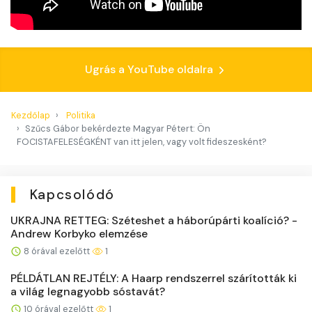
Ugrás a YouTube oldalra
Kezdőlap
Politika
Szűcs Gábor bekérdezte Magyar Pétert: Ön
FOCISTAFELESÉGKÉNT van itt jelen, vagy volt fideszesként?
Kapcsolódó
UKRAJNA RETTEG: Széteshet a háborúpárti koalíció? -
Andrew Korbyko elemzése
8 órával ezelőtt
1
PÉLDÁTLAN REJTÉLY: A Haarp rendszerrel szárították ki
a világ legnagyobb sóstavát?
10 órával ezelőtt
1