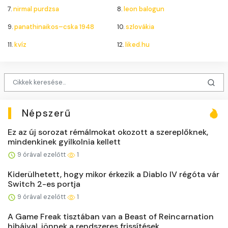
7.
nirmal purdzsa
8.
leon balogun
9.
panathinaikos–cska 1948
10.
szlovákia
11.
kvíz
12.
liked.hu
Népszerű
Ez az új sorozat rémálmokat okozott a szereplőknek,
mindenkinek gyilkolnia kellett
9 órával ezelőtt
1
Kiderülhetett, hogy mikor érkezik a Diablo IV régóta vár
Switch 2-es portja
9 órával ezelőtt
1
A Game Freak tisztában van a Beast of Reincarnation
hibáival, jönnek a rendszeres frissítések