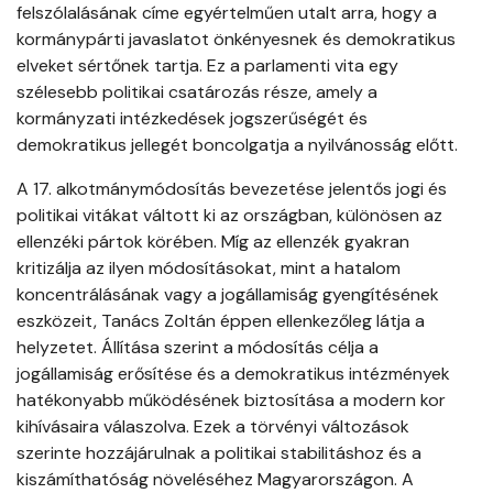
felszólalásának címe egyértelműen utalt arra, hogy a
kormánypárti javaslatot önkényesnek és demokratikus
elveket sértőnek tartja. Ez a parlamenti vita egy
szélesebb politikai csatározás része, amely a
kormányzati intézkedések jogszerűségét és
demokratikus jellegét boncolgatja a nyilvánosság előtt.
A 17. alkotmánymódosítás bevezetése jelentős jogi és
politikai vitákat váltott ki az országban, különösen az
ellenzéki pártok körében. Míg az ellenzék gyakran
kritizálja az ilyen módosításokat, mint a hatalom
koncentrálásának vagy a jogállamiság gyengítésének
eszközeit, Tanács Zoltán éppen ellenkezőleg látja a
helyzetet. Állítása szerint a módosítás célja a
jogállamiság erősítése és a demokratikus intézmények
hatékonyabb működésének biztosítása a modern kor
kihívásaira válaszolva. Ezek a törvényi változások
szerinte hozzájárulnak a politikai stabilitáshoz és a
kiszámíthatóság növeléséhez Magyarországon. A