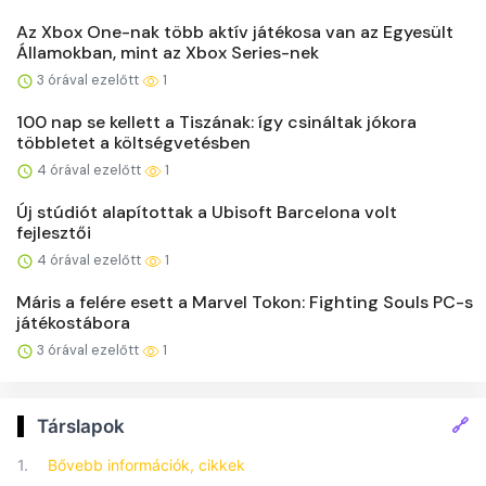
Az Xbox One-nak több aktív játékosa van az Egyesült
Államokban, mint az Xbox Series-nek
3 órával ezelőtt
1
100 nap se kellett a Tiszának: így csináltak jókora
többletet a költségvetésben
4 órával ezelőtt
1
Új stúdiót alapítottak a Ubisoft Barcelona volt
fejlesztői
4 órával ezelőtt
1
Máris a felére esett a Marvel Tokon: Fighting Souls PC-s
játékostábora
3 órával ezelőtt
1
🔗
Társlapok
1.
Bővebb információk, cikkek