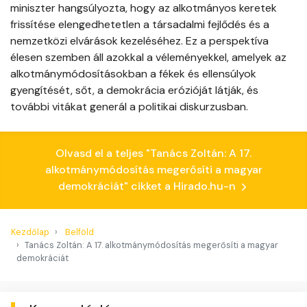
miniszter hangsúlyozta, hogy az alkotmányos keretek
frissítése elengedhetetlen a társadalmi fejlődés és a
nemzetközi elvárások kezeléséhez. Ez a perspektíva
élesen szemben áll azokkal a véleményekkel, amelyek az
alkotmánymódosításokban a fékek és ellensúlyok
gyengítését, sőt, a demokrácia erózióját látják, és
további vitákat generál a politikai diskurzusban.
Olvasd el a teljes "Tanács Zoltán: A 17.
alkotmánymódosítás megerősíti a magyar
demokráciát" cikket a Hirado.hu-n
Kezdőlap
Belföld
Tanács Zoltán: A 17. alkotmánymódosítás megerősíti a magyar
demokráciát