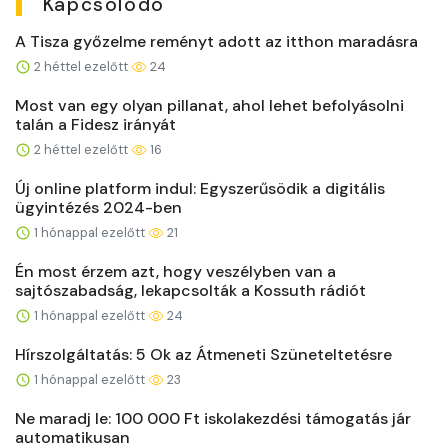
Kapcsolódó
A Tisza győzelme reményt adott az itthon maradásra
2 héttel ezelőtt
24
Most van egy olyan pillanat, ahol lehet befolyásolni
talán a Fidesz irányát
2 héttel ezelőtt
16
Új online platform indul: Egyszerűsödik a digitális
ügyintézés 2024-ben
1 hónappal ezelőtt
21
Én most érzem azt, hogy veszélyben van a
sajtószabadság, lekapcsolták a Kossuth rádiót
1 hónappal ezelőtt
24
Hírszolgáltatás: 5 Ok az Átmeneti Szüneteltetésre
1 hónappal ezelőtt
23
Ne maradj le: 100 000 Ft iskolakezdési támogatás jár
automatikusan