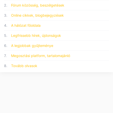
2.
Fórum közösség, beszélgetések
3.
Online cikkek, blogbejegyzések
4.
A hálózat főoldala
5.
Legfrissebb hírek, újdonságok
6.
A legjobbak gyűjteménye
7.
Megosztási platform, tartalomajánló
8.
Tovább olvasok