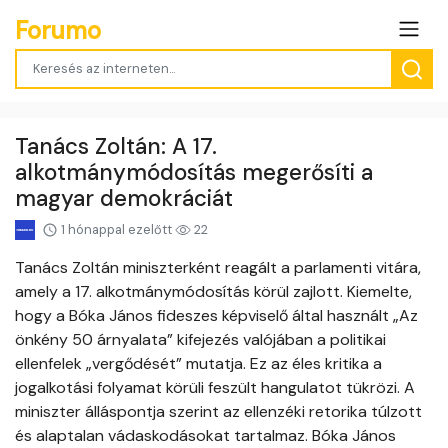
Forumo
Tanács Zoltán: A 17.
alkotmánymódosítás megerősíti a
magyar demokráciát
1 hónappal ezelőtt
22
Tanács Zoltán miniszterként reagált a parlamenti vitára,
amely a 17. alkotmánymódosítás körül zajlott. Kiemelte,
hogy a Bóka János fideszes képviselő által használt „Az
önkény 50 árnyalata” kifejezés valójában a politikai
ellenfelek „vergődését” mutatja. Ez az éles kritika a
jogalkotási folyamat körüli feszült hangulatot tükrözi. A
miniszter álláspontja szerint az ellenzéki retorika túlzott
és alaptalan vádaskodásokat tartalmaz. Bóka János