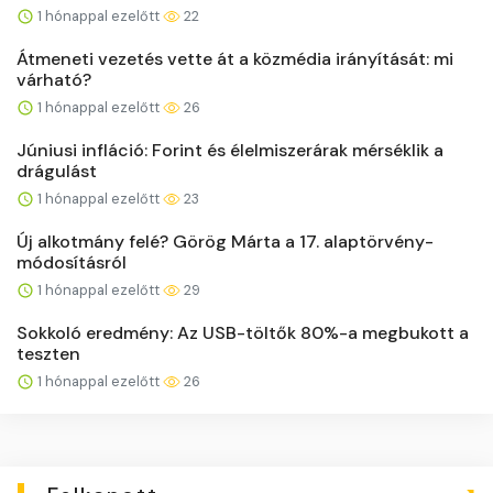
1 hónappal ezelőtt
22
Átmeneti vezetés vette át a közmédia irányítását: mi
várható?
1 hónappal ezelőtt
26
Júniusi infláció: Forint és élelmiszerárak mérséklik a
drágulást
1 hónappal ezelőtt
23
Új alkotmány felé? Görög Márta a 17. alaptörvény-
módosításról
1 hónappal ezelőtt
29
Sokkoló eredmény: Az USB-töltők 80%-a megbukott a
teszten
1 hónappal ezelőtt
26