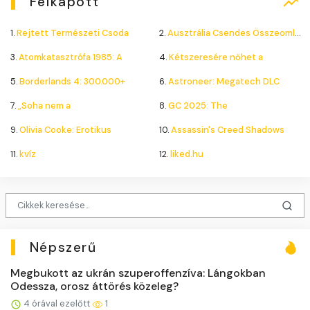
Felkapott
1.
Rejtett Természeti Csoda
2.
Ausztrália Csendes Összeomlása
3.
Atomkatasztrófa 1985: A
4.
Kétszeresére nőhet a
5.
Borderlands 4: 300.000+
6.
Astroneer: Megatech DLC
7.
„Soha nem a
8.
GC 2025: The
9.
Olivia Cooke: Erotikus
10.
Assassin's Creed Shadows
11.
kvíz
12.
liked.hu
Népszerű
Megbukott az ukrán szuperoffenzíva: Lángokban
Odessza, orosz áttörés közeleg?
4 órával ezelőtt
1