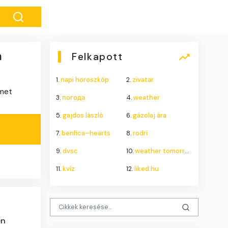
n
Felkapott
1.
napi horoszkóp
2.
zivatar
amet
3.
погода
4.
weather
5.
gajdos lászló
6.
gázolaj ára
7.
benfica–hearts
8.
rodri
9.
dvsc
10.
weather tomorrow
11.
kvíz
12.
liked.hu
en