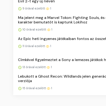
Evil 2-t egy új néven
9 órával ezelőtt
1
Ma jelent meg a Marvel Tokon: Fighting Souls, és
karakter bemutatót is kaptunk Lokihoz
10 órával ezelőtt
1
Az Epic heti ingyenes játékaiban fontos az össz
11 órával ezelőtt
1
Címkével figyelmeztet a Sony a lemezes játékok h
13 órával ezelőtt
1
Lebukott a Ghost Recon: Wildlands jelen generá
verziója
15 órával ezelőtt
1