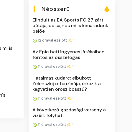
Népszerű
Elindult az EA Sports FC 27 zárt
bétája, de sajnos mi is kimaradunk
belőe
12 órával ezelőtt
1
 mi is
Az Epic heti ingyenes játékaiban
fontos az összefogás
11 órával ezelőtt
1
Hatalmas kudarc: elbukott
Zelenszkij offenzívája, érkezik a
kegyetlen orosz bosszú?
n's
11 órával ezelőtt
1
A következő gazdasági verseny a
vízért folyhat
11 órával ezelőtt
1