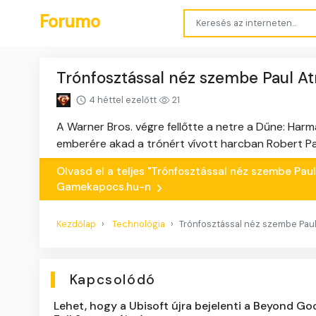
Forumo
Trónfosztással néz szembe Paul Atr
4 héttel ezelőtt
21
A Warner Bros. végre fellőtte a netre a Dűne: Ha
emberére akad a trónért vívott harcban Robert Pat
Olvasd el a teljes "Trónfosztással néz szembe Paul
Gamekapocs.hu-n
Kezdőlap
Technológia
Trónfosztással néz szembe Paul 
Kapcsolódó
Lehet, hogy a Ubisoft újra bejelenti a Beyond G