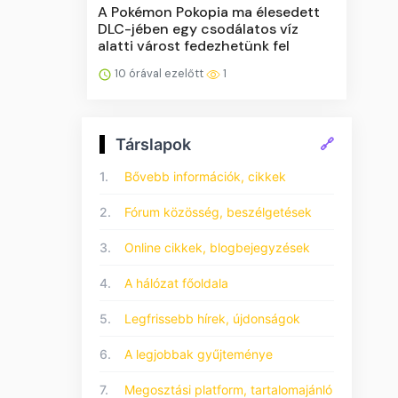
A Pokémon Pokopia ma élesedett
DLC-jében egy csodálatos víz
alatti várost fedezhetünk fel
10 órával ezelőtt
1
Társlapok
🔗
1.
Bővebb információk, cikkek
2.
Fórum közösség, beszélgetések
3.
Online cikkek, blogbejegyzések
4.
A hálózat főoldala
5.
Legfrissebb hírek, újdonságok
6.
A legjobbak gyűjteménye
7.
Megosztási platform, tartalomajánló