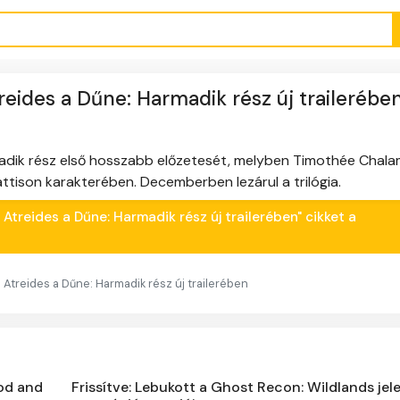
eides a Dűne: Harmadik rész új trailerébe
rmadik rész első hosszabb előzetesét, melyben Timothée Chal
tison karakterében. Decemberben lezárul a trilógia.
 Atreides a Dűne: Harmadik rész új trailerében" cikket a
Atreides a Dűne: Harmadik rész új trailerében
ood and
Frissítve: Lebukott a Ghost Recon: Wildlands jel