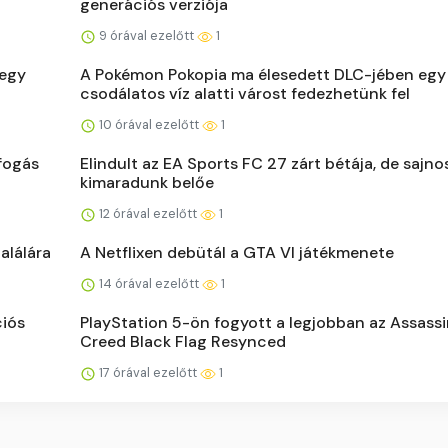
generációs verziója
9 órával ezelőtt
1
 egy
A Pokémon Pokopia ma élesedett DLC-jében egy
csodálatos víz alatti várost fedezhetünk fel
10 órával ezelőtt
1
efogás
Elindult az EA Sports FC 27 zárt bétája, de sajnos
kimaradunk belőe
12 órával ezelőtt
1
alálára
A Netflixen debütál a GTA VI játékmenete
14 órával ezelőtt
1
ciós
PlayStation 5-ön fogyott a legjobban az Assassi
Creed Black Flag Resynced
17 órával ezelőtt
1