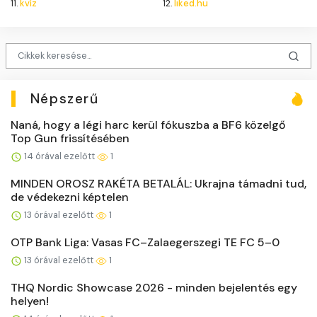
11.
kvíz
12.
liked.hu
Népszerű
Naná, hogy a légi harc kerül fókuszba a BF6 közelgő
Top Gun frissítésében
14 órával ezelőtt
1
MINDEN OROSZ RAKÉTA BETALÁL: Ukrajna támadni tud,
de védekezni képtelen
13 órával ezelőtt
1
OTP Bank Liga: Vasas FC–Zalaegerszegi TE FC 5–0
13 órával ezelőtt
1
THQ Nordic Showcase 2026 - minden bejelentés egy
helyen!