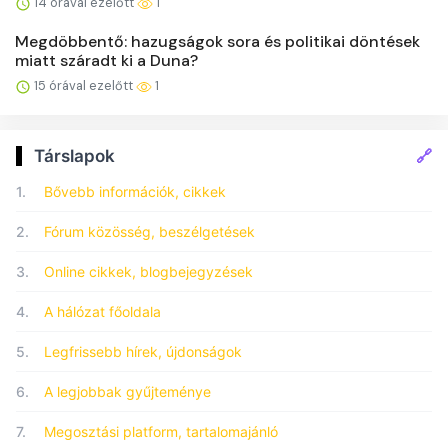
14 órával ezelőtt
1
Megdöbbentő: hazugságok sora és politikai döntések
miatt száradt ki a Duna?
15 órával ezelőtt
1
🔗
Társlapok
1.
Bővebb információk, cikkek
2.
Fórum közösség, beszélgetések
3.
Online cikkek, blogbejegyzések
4.
A hálózat főoldala
5.
Legfrissebb hírek, újdonságok
6.
A legjobbak gyűjteménye
7.
Megosztási platform, tartalomajánló