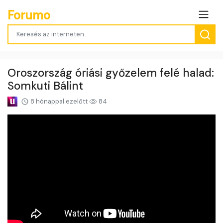
Forumo
Oroszország óriási győzelem felé halad:
Somkuti Bálint
8 hónappal ezelőtt
84