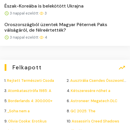
Észak-Koreába is belekötött Ukrajna
3 nappal ezelőtt
3
Oroszországból üzentek Magyar Péternek Paks
válságáról, de félreértették?
3 nappal ezelőtt
4
Felkapott
1.
Rejtett Természeti Csoda
2.
Ausztrália Csendes Összeomlása
3.
Atomkatasztrófa 1985: A
4.
Kétszeresére nőhet a
5.
Borderlands 4: 300.000+
6.
Astroneer: Megatech DLC
7.
„Soha nem a
8.
GC 2025: The
9.
Olivia Cooke: Erotikus
10.
Assassin's Creed Shadows