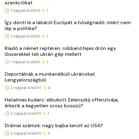
szankciókat
1 nappal ezelőtt
1
Így dönti le a lábáról Európát a hőségriadó: miért nem
lép a politika?
1 nappal ezelőtt
1
Riadó a német reptéren: robbanófejes drón egy
lőszerekkel teli ukrán gép mellett
1 nappal ezelőtt
1
Deportálnák a munkanélküli ukránokat
Lengyelországból
2 nappal ezelőtt
4
Hatalmas kudarc: elbukott Zelenszkij offenzívája,
érkezik a kegyetlen orosz bosszú?
2 nappal ezelőtt
1
Drámai számok: nagy bajba került az USA?
2 nappal ezelőtt
3