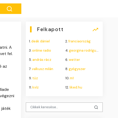
Felkapott
1.
deák dániel
2.
franciaország
atni. A
3.
online radio
4.
georgina rodríguez
et fel.
t
5.
andrás rácz
6.
wetter
é az
7.
valkusz milán
8.
gyógyszer
9.
tűz
10.
m1
11.
kvíz
12.
liked.hu
Blade
 végezni
 játék