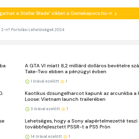
togathat a Stellar Blade" cikket a Gamekapocs.hu-n
h 2-n? Portolási Lehetőségek 2024
kba
A GTA VI miatt 8,2 milliárd dolláros bevételre sz
Take-Two ebben a pénzügyi évben
1 órával ezelőtt
1
0.
Kaotikus dzsungelharcot kapunk az arcunkba a H
Loose: Vietnam launch trailerében
3 órával ezelőtt
1
se
Lehetséges, hogy a Sony alapértelmezetté teszi
továbbfejlesztett PSSR-t a PS5 Prón
14 órával ezelőtt
1