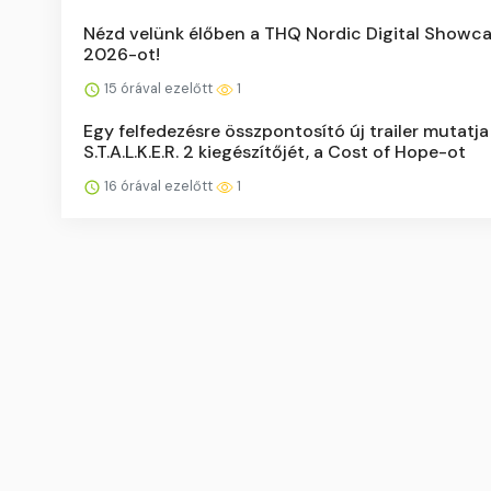
Nézd velünk élőben a THQ Nordic Digital Showc
2026-ot!
15 órával ezelőtt
1
Egy felfedezésre összpontosító új trailer mutatja
S.T.A.L.K.E.R. 2 kiegészítőjét, a Cost of Hope-ot
16 órával ezelőtt
1