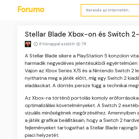
Forumo
Stellar Blade Xbox-on és Switch 2
8 hónappal ezelőtt
78
A Stellar Blade sikere a PlayStation 5 konzolon vi
harmadik negyedéves jelentésükből egyértelműen ki
Vajon az Xbox Series X/S és a Nintendo Switch 2 l
nyithatna meg a játék előtt, míg egy Switch 2 kiad
eladásokat. A döntés persze függ a technikai megv
Az Xbox-ra történő portolás komoly erőforrásokat 
optimalizálási követelményeket. A Switch 2 esetéb
vizuális minőségének megőrzéséhez. Amennyiben a p
a játék grafikai beállításain, hogy a Switch 2 hard
fejleményeket tartogathat a Stellar Blade rajongói
piaci helyzetét.