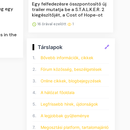
Egy felfedezésre összpontosító új
eg egy
trailer mutatja be a S.T.A.L.K.E.R. 2
kiegészítőjét, a Cost of Hope-ot
16 órával ezelőtt
1
s in the
Társlapok
🔗
1.
Bővebb információk, cikkek
2.
Fórum közösség, beszélgetések
3.
Online cikkek, blogbejegyzések
4.
A hálózat főoldala
5.
Legfrissebb hírek, újdonságok
6.
A legjobbak gyűjteménye
7.
Megosztási platform, tartalomajánló