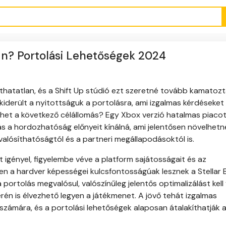
-n? Portolási Lehetőségek 2024
tathatatlan, és a Shift Up stúdió ezt szeretné tovább kamatozt
derült a nyitottságuk a portolásra, ami izgalmas kérdéseket v
ehet a következő célállomás? Egy Xbox verzió hatalmas piaco
ás a hordozhatóság előnyeit kínálná, ami jelentősen növelhetn
alósíthatóságtól és a partneri megállapodásoktól is.
igényel, figyelembe véve a platform sajátosságait és az
en a hardver képességei kulcsfontosságúak lesznek a Stellar 
ortolás megvalósul, valószínűleg jelentős optimalizálást kell
verén is élvezhető legyen a játékmenet. A jövő tehát izgalmas
 számára, és a portolási lehetőségek alaposan átalakíthatják a