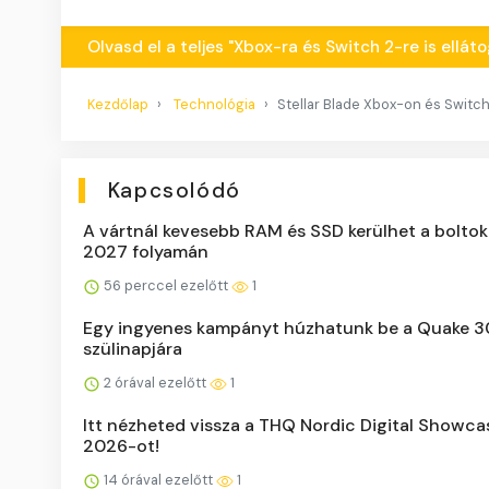
Olvasd el a teljes "Xbox-ra és Switch 2-re is ellá
Kezdőlap
Technológia
Stellar Blade Xbox-on és Switc
Kapcsolódó
A vártnál kevesebb RAM és SSD kerülhet a bolto
2027 folyamán
56 perccel ezelőtt
1
Egy ingyenes kampányt húzhatunk be a Quake 3
szülinapjára
2 órával ezelőtt
1
Itt nézheted vissza a THQ Nordic Digital Showca
2026-ot!
14 órával ezelőtt
1