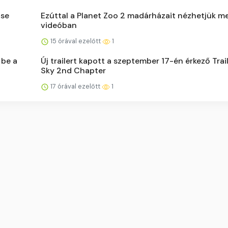
ase
Ezúttal a Planet Zoo 2 madárházait nézhetjük m
videóban
15 órával ezelőtt
1
 be a
Új trailert kapott a szeptember 17-én érkező Trail
Sky 2nd Chapter
17 órával ezelőtt
1