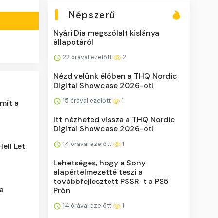
Népszerű
Nyári Dia megszólalt kislánya
állapotáról
22 órával ezelőtt
2
Nézd velünk élőben a THQ Nordic
Digital Showcase 2026-ot!
15 órával ezelőtt
1
ámít a
Itt nézheted vissza a THQ Nordic
Digital Showcase 2026-ot!
14 órával ezelőtt
1
ell Let
Lehetséges, hogy a Sony
alapértelmezetté teszi a
továbbfejlesztett PSSR-t a PS5
 a
Prón
14 órával ezelőtt
1