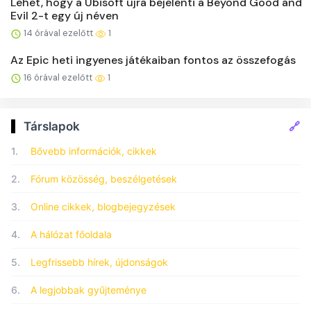
Lehet, hogy a Ubisoft újra bejelenti a Beyond Good and
Evil 2-t egy új néven
14 órával ezelőtt
1
Az Epic heti ingyenes játékaiban fontos az összefogás
16 órával ezelőtt
1
🔗
Társlapok
1.
Bővebb információk, cikkek
2.
Fórum közösség, beszélgetések
3.
Online cikkek, blogbejegyzések
4.
A hálózat főoldala
5.
Legfrissebb hírek, újdonságok
6.
A legjobbak gyűjteménye