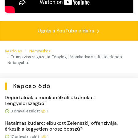
Ugrás a YouTube oldalra
Kezdőlap
Nemzetközi
Trump visszaigazolta: Tényleg káromkodva szidta telefonon
Netanyahut
Kapcsolódó
Deportálnák a munkanélküli ukránokat
Lengyelországból
9 órával ezelőtt
1
Hatalmas kudarc: elbukott Zelenszkij offenzívája,
érkezik a kegyetlen orosz bosszú?
17 órával ezelőtt
1