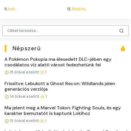
11.
kvíz
12.
liked.hu
Népszerű
A Pokémon Pokopia ma élesedett DLC-jében egy
csodálatos víz alatti várost fedezhetünk fel
15 órával ezelőtt
1
Frissítve: Lebukott a Ghost Recon: Wildlands jelen
generációs verziója
14 órával ezelőtt
1
Ma jelent meg a Marvel Tokon: Fighting Souls, és egy
karakter bemutatót is kaptunk Lokihoz
15 órával ezelőtt
1