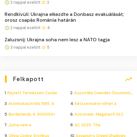
2 nappal ezelőtt
2
Rendkívüli: Ukrajna elkezdte a Donbasz evakuálását;
orosz csapás Románia határán
2 nappal ezelőtt
4
Zaluzsnij: Ukrajna soha nem lesz a NATO tagja
3 nappal ezelőtt
5
Felkapott
1.
Rejtett Természeti Csoda
2.
Ausztrália Csendes Összeomlása
3.
Atomkatasztrófa 1985: A
4.
Kétszeresére nőhet a
5.
Borderlands 4: 300.000+
6.
Astroneer: Megatech DLC
7.
„Soha nem a
8.
GC 2025: The
9.
Olivia Cooke: Erotikus
10.
Assassin's Creed Shadows