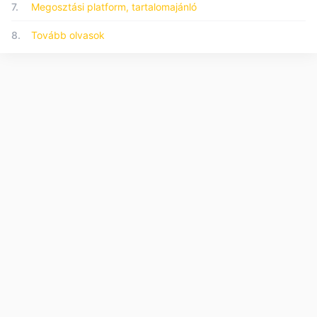
7.
Megosztási platform, tartalomajánló
8.
Tovább olvasok
© 2026 Forumo.hu - Minden jog fenntartva