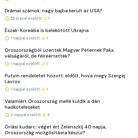
Drámai számok: nagy bajba került az USA?
23 órával ezelőtt
1
Észak-Koreába is belekötött Ukrajna
1 nappal ezelőtt
1
Oroszországból üzentek Magyar Péternek Paks
válságáról, de félreértették?
1 nappal ezelőtt
1
Putyin rendeletet hozott: eldőlt, hova megy Szergej
Lavrov
1 nappal ezelőtt
1
Valamiért Oroszország mellé küldik a dán
hadköteleseket
2 nappal ezelőtt
3
Óriási kudarc: véget ért Zelenszkij 40 napja,
Oroszország mozgósításra készül?