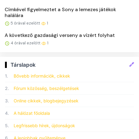
Címkével figyelmeztet a Sony a lemezes játékok
halálára
5 órával ezelőtt
1
A következő gazdasági verseny a vízért folyhat
4 órával ezelőtt
1
🔗
Társlapok
1.
Bővebb információk, cikkek
2.
Fórum közösség, beszélgetések
3.
Online cikkek, blogbejegyzések
4.
A hálózat főoldala
5.
Legfrissebb hírek, újdonságok
6.
A legjobbak gyűjteménye