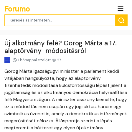
Forumo
Új alkotmány felé? Görög Márta a 17.
alaptörvény-módosításról
1 hónappal ezelőtt
27
Görög Márta igazságügyi miniszter a parlament keddi
vitájában hangsúlyozta, hogy az alaptörvény
tizenhetedik módosítása kulcsfontosságú lépést jelent a
jogállamiság és az alkotmányos demokrácia helyreállítása
felé Magyarországon. A miniszter asszony kiemelte, hogy
ez a módosítás nem csupán egy jogi aktus, hanem egy
szimbolikus üzenet is, amely a demokratikus intézmények
megerősítését célozza. Álláspontja szerint a lépés
megteremti a hátteret egy olyan új alkotmány