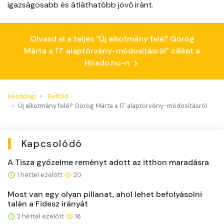
igazságosabb és átláthatóbb jövő iránt.
Olvasd el a teljes "Új alkotmány felé? Görög
Márta a 17. alaptörvény-módosításról" cikket a
Hirado.hu-n
Kezdőlap
Belföld
Új alkotmány felé? Görög Márta a 17. alaptörvény-módosításról
Kapcsolódó
A Tisza győzelme reményt adott az itthon maradásra
1 héttel ezelőtt
20
Most van egy olyan pillanat, ahol lehet befolyásolni
talán a Fidesz irányát
2 héttel ezelőtt
16