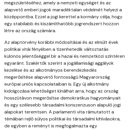
megszületéséhez, amely a nemzeti egységet és az
alapvető emberi jogok maradéktalan védelmét helyezi a
középpontba. Ezzel a jogi kerettel a kormány célja, hogy
egy stabilabb és kiszámíthatóbb jogrendszert hozzon
létre az ország számára.
Az alaptörvény korábbi módosításai és az elmúlt évek
politikai vitái fényében a tizenhetedik változtatás
különös jelentőséggel bír a hazai és nemzetközi színtéren
egyaránt. Szakértők szerint a jogállamisági aggályok
kezelése és az alkotmányos berendezkedés
megerősítése alapvető fontosságú Magyarország
európai uniós kapcsolataiban is. Egy új alkotmány
kidolgozása lehetőséget kínálhat arra, hogy az ország
hosszútávon megerősítse demokratikus hagyományait
és egy szélesebb társadalmi konszenzuson alapuló jogi
alapokat teremtsen. A parlamenti vita rámutatott a
témában rejlő súlyos politikai és társadalmi kihívásokra,
de egyben a reményt is megfogalmazta egy