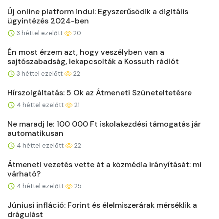
Új online platform indul: Egyszerűsödik a digitális
ügyintézés 2024-ben
3 héttel ezelőtt
20
Én most érzem azt, hogy veszélyben van a
sajtószabadság, lekapcsolták a Kossuth rádiót
3 héttel ezelőtt
22
Hírszolgáltatás: 5 Ok az Átmeneti Szüneteltetésre
4 héttel ezelőtt
21
Ne maradj le: 100 000 Ft iskolakezdési támogatás jár
automatikusan
4 héttel ezelőtt
22
Átmeneti vezetés vette át a közmédia irányítását: mi
várható?
4 héttel ezelőtt
25
Júniusi infláció: Forint és élelmiszerárak mérséklik a
drágulást