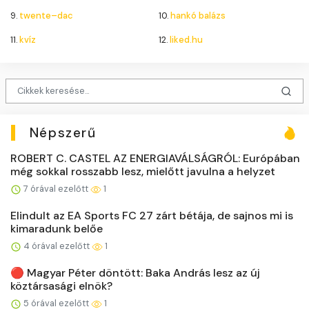
9.
twente–dac
10.
hankó balázs
11.
kvíz
12.
liked.hu
Népszerű
ROBERT C. CASTEL AZ ENERGIAVÁLSÁGRÓL: Európában
még sokkal rosszabb lesz, mielőtt javulna a helyzet
7 órával ezelőtt
1
Elindult az EA Sports FC 27 zárt bétája, de sajnos mi is
kimaradunk belőe
4 órával ezelőtt
1
🔴 Magyar Péter döntött: Baka András lesz az új
köztársasági elnök?
5 órával ezelőtt
1