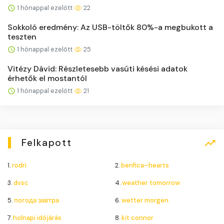
1 hónappal ezelőtt
22
Sokkoló eredmény: Az USB-töltők 80%-a megbukott a
teszten
1 hónappal ezelőtt
25
Vitézy Dávid: Részletesebb vasúti késési adatok
érhetők el mostantól
1 hónappal ezelőtt
21
Felkapott
1.
rodri
2.
benfica–hearts
3.
dvsc
4.
weather tomorrow
5.
погода завтра
6.
wetter morgen
7.
holnapi időjárás
8.
kit connor