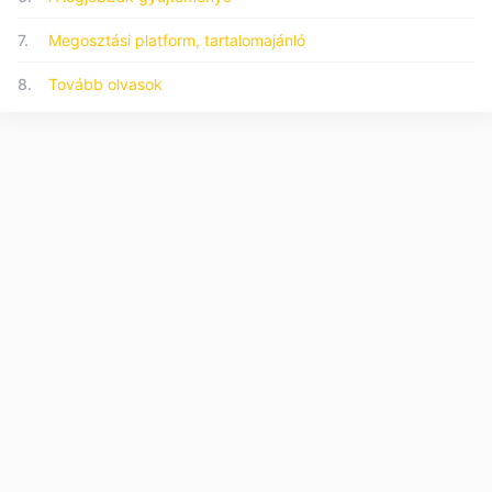
7.
Megosztási platform, tartalomajánló
8.
Tovább olvasok
© 2026 Forumo.hu - Minden jog fenntartva