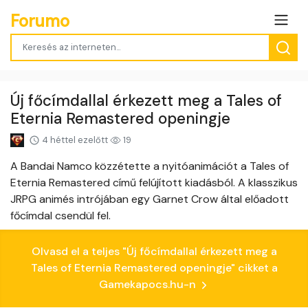
Forumo
Új főcímdallal érkezett meg a Tales of
Eternia Remastered openingje
4 héttel ezelőtt
19
A Bandai Namco közzétette a nyitóanimációt a Tales of
Eternia Remastered című felújított kiadásból. A klasszikus
JRPG animés intrójában egy Garnet Crow által előadott
főcímdal csendül fel.
Olvasd el a teljes "Új főcímdallal érkezett meg a
Tales of Eternia Remastered openingje" cikket a
Gamekapocs.hu-n