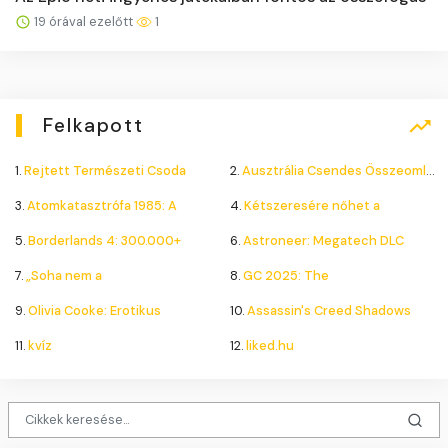
19 órával ezelőtt
1
Felkapott
1.
Rejtett Természeti Csoda
2.
Ausztrália Csendes Összeomlása
3.
Atomkatasztrófa 1985: A
4.
Kétszeresére nőhet a
5.
Borderlands 4: 300.000+
6.
Astroneer: Megatech DLC
7.
„Soha nem a
8.
GC 2025: The
9.
Olivia Cooke: Erotikus
10.
Assassin's Creed Shadows
11.
kvíz
12.
liked.hu