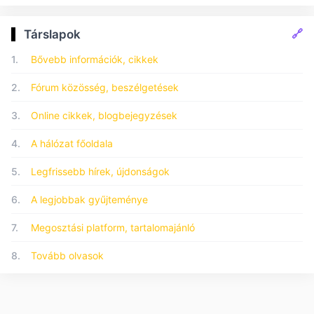
🔗
Társlapok
1.
Bővebb információk, cikkek
2.
Fórum közösség, beszélgetések
3.
Online cikkek, blogbejegyzések
4.
A hálózat főoldala
5.
Legfrissebb hírek, újdonságok
6.
A legjobbak gyűjteménye
7.
Megosztási platform, tartalomajánló
8.
Tovább olvasok