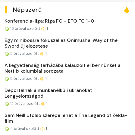
Népszerű
Konferencia-liga: Riga FC – ETO FC 1–0
16 órával ezelőtt
1
Egy minibossra fókuszál az Onimusha: Way of the
Sword új előzetese
5 órával ezelőtt
1
A kegyetlenség tárházába kalauzolt el bennünket a
Netflix kolumbiai sorozata
8 órával ezelőtt
1
Deportálnák a munkanélküli ukránokat
Lengyelországból
12 órával ezelőtt
1
Sam Neill utolsó szerepe lehet a The Legend of Zelda-
film
4 órával ezelőtt
1