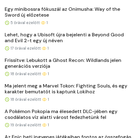
Egy minibossra fókuszál az Onimusha: Way of the
Sword új előzetese
5 órával ezelőtt
1
Lehet, hogy a Ubisoft újra bejelenti a Beyond Good
and Evil 2-t egy új néven
17 órával ezelőtt
1
Frissítve: Lebukott a Ghost Recon: Wildlands jelen
generációs verziója
18 órával ezelőtt
1
Ma jelent meg a Marvel Tokon: Fighting Souls, és egy
karakter bemutatót is kaptunk Lokihoz
18 órával ezelőtt
1
A Pokémon Pokopia ma élesedett DLC-jében egy
csodálatos víz alatti várost fedezhetünk fel
19 órával ezelőtt
1
Az Epic heti ingyenes játékaiban fontos az összefogás