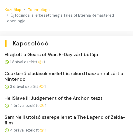
Kezdőlap
Technológia
Új főcímdallal érkezett meg a Tales of Eternia Remastered
openingje
Kapcsolódó
Elrajtolt a Gears of War: E-Day zárt bétája
1 órával ezelőtt
1
Csökkenő eladások mellett is rekord haszonnal zárt a
Nintendo
3 órával ezelőtt
1
HellSlave II: Judgement of the Archon teszt
4 órával ezelőtt
1
Sam Neill utolsó szerepe lehet a The Legend of Zelda-
film
4 órával ezelőtt
1