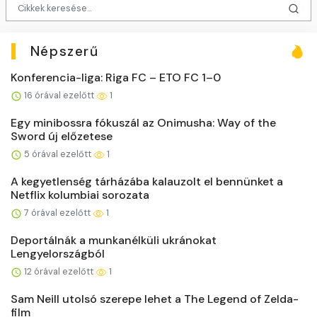
Népszerű
Konferencia-liga: Riga FC – ETO FC 1–0
16 órával ezelőtt
1
Egy minibossra fókuszál az Onimusha: Way of the
Sword új előzetese
5 órával ezelőtt
1
A kegyetlenség tárházába kalauzolt el bennünket a
Netflix kolumbiai sorozata
7 órával ezelőtt
1
Deportálnák a munkanélküli ukránokat
Lengyelországból
12 órával ezelőtt
1
Sam Neill utolsó szerepe lehet a The Legend of Zelda-
film