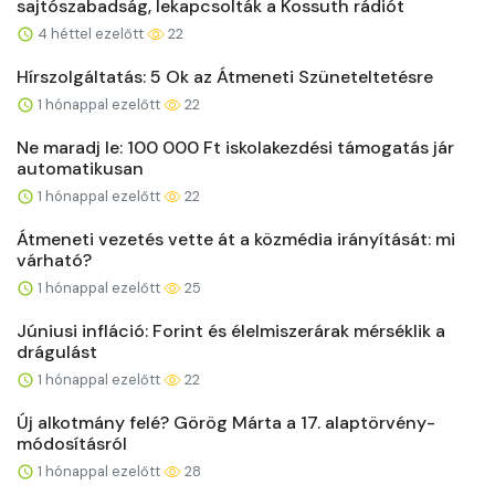
sajtószabadság, lekapcsolták a Kossuth rádiót
4 héttel ezelőtt
22
Hírszolgáltatás: 5 Ok az Átmeneti Szüneteltetésre
1 hónappal ezelőtt
22
Ne maradj le: 100 000 Ft iskolakezdési támogatás jár
automatikusan
1 hónappal ezelőtt
22
Átmeneti vezetés vette át a közmédia irányítását: mi
várható?
1 hónappal ezelőtt
25
Júniusi infláció: Forint és élelmiszerárak mérséklik a
drágulást
1 hónappal ezelőtt
22
Új alkotmány felé? Görög Márta a 17. alaptörvény-
módosításról
1 hónappal ezelőtt
28