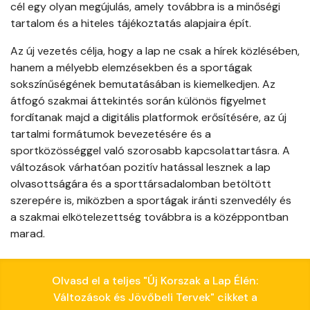
cél egy olyan megújulás, amely továbbra is a minőségi
tartalom és a hiteles tájékoztatás alapjaira épít.
Az új vezetés célja, hogy a lap ne csak a hírek közlésében,
hanem a mélyebb elemzésekben és a sportágak
sokszínűségének bemutatásában is kiemelkedjen. Az
átfogó szakmai áttekintés során különös figyelmet
fordítanak majd a digitális platformok erősítésére, az új
tartalmi formátumok bevezetésére és a
sportközösséggel való szorosabb kapcsolattartásra. A
változások várhatóan pozitív hatással lesznek a lap
olvasottságára és a sporttársadalomban betöltött
szerepére is, miközben a sportágak iránti szenvedély és
a szakmai elkötelezettség továbbra is a középpontban
marad.
Olvasd el a teljes "Új Korszak a Lap Élén:
Változások és Jövőbeli Tervek" cikket a