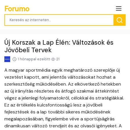
Forumo
Új Korszak a Lap Élén: Változások és
Jövőbeli Tervek
1 hónappal ezelőtt
21
A magyar sportmédia egyik meghatározó szereplője új
vezetést kapott, ami jelentős változásokat hozhat a
szerkesztőség működésében. Az elkövetkező hetekben
az új irányítás részletes és átfogó szakmai áttekintést
végez a jelenlegi folyamatokról, célokkal és stratégiákkal.
Ez az értékelés kulcsfontosságú lesz a jövőbeli
fejlesztések és a lap további sikeres működésének
megalapozásában, figyelembe véve a sportújságírás
dinamikusan változó trendjeit és az olvasói igényeket. A