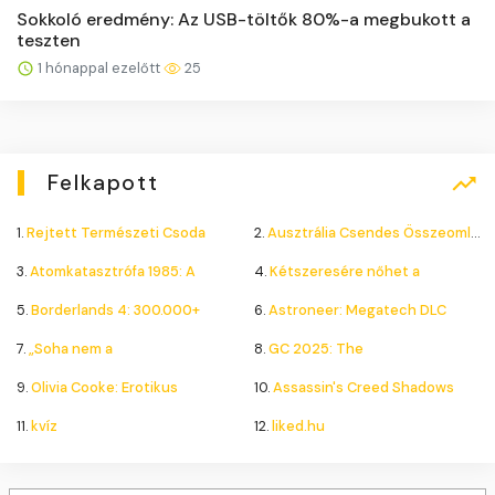
Sokkoló eredmény: Az USB-töltők 80%-a megbukott a
teszten
1 hónappal ezelőtt
25
Felkapott
1.
Rejtett Természeti Csoda
2.
Ausztrália Csendes Összeomlása
3.
Atomkatasztrófa 1985: A
4.
Kétszeresére nőhet a
5.
Borderlands 4: 300.000+
6.
Astroneer: Megatech DLC
7.
„Soha nem a
8.
GC 2025: The
9.
Olivia Cooke: Erotikus
10.
Assassin's Creed Shadows
11.
kvíz
12.
liked.hu