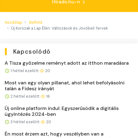
Hirado.hu-n
Kezdőlap
Belföld
Új Korszak a Lap Élén: Változások és Jövőbeli Tervek
Kapcsolódó
A Tisza győzelme reményt adott az itthon maradásra
1 héttel ezelőtt
20
Most van egy olyan pillanat, ahol lehet befolyásolni
talán a Fidesz irányát
2 héttel ezelőtt
16
Új online platform indul: Egyszerűsödik a digitális
ügyintézés 2024-ben
3 héttel ezelőtt
20
Én most érzem azt, hogy veszélyben van a