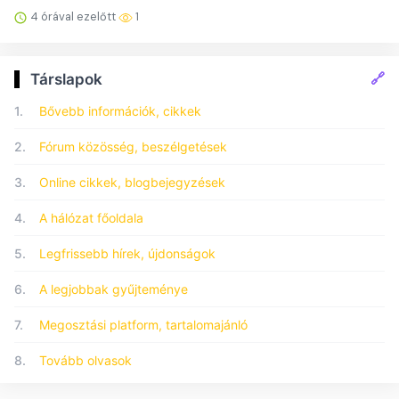
4 órával ezelőtt
1
🔗
Társlapok
1.
Bővebb információk, cikkek
2.
Fórum közösség, beszélgetések
3.
Online cikkek, blogbejegyzések
4.
A hálózat főoldala
5.
Legfrissebb hírek, újdonságok
6.
A legjobbak gyűjteménye
7.
Megosztási platform, tartalomajánló
8.
Tovább olvasok