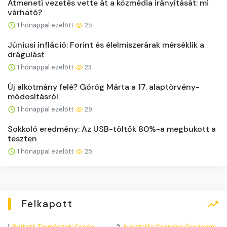
Átmeneti vezetés vette át a közmédia irányítását: mi
várható?
1 hónappal ezelőtt
25
Júniusi infláció: Forint és élelmiszerárak mérséklik a
drágulást
1 hónappal ezelőtt
23
Új alkotmány felé? Görög Márta a 17. alaptörvény-
módosításról
1 hónappal ezelőtt
29
Sokkoló eredmény: Az USB-töltők 80%-a megbukott a
teszten
1 hónappal ezelőtt
25
Felkapott
1.
Rejtett Természeti Csoda
2.
Ausztrália Csendes Összeomlása