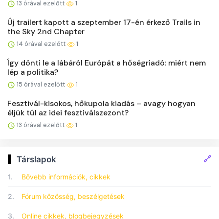
13 órával ezelőtt
1
Új trailert kapott a szeptember 17-én érkező Trails in
the Sky 2nd Chapter
14 órával ezelőtt
1
Így dönti le a lábáról Európát a hőségriadó: miért nem
lép a politika?
15 órával ezelőtt
1
Fesztivál-kisokos, hőkupola kiadás – avagy hogyan
éljük túl az idei fesztiválszezont?
13 órával ezelőtt
1
🔗
Társlapok
1.
Bővebb információk, cikkek
2.
Fórum közösség, beszélgetések
3.
Online cikkek, blogbejegyzések