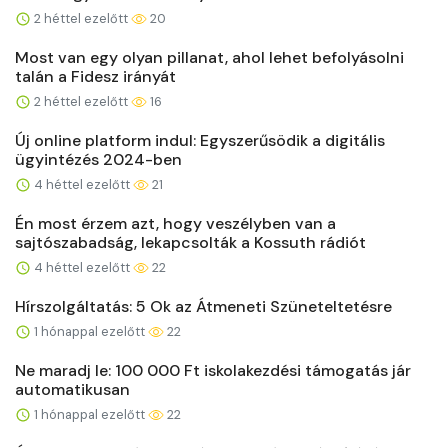
2 héttel ezelőtt
20
Most van egy olyan pillanat, ahol lehet befolyásolni
talán a Fidesz irányát
2 héttel ezelőtt
16
Új online platform indul: Egyszerűsödik a digitális
ügyintézés 2024-ben
4 héttel ezelőtt
21
Én most érzem azt, hogy veszélyben van a
sajtószabadság, lekapcsolták a Kossuth rádiót
4 héttel ezelőtt
22
Hírszolgáltatás: 5 Ok az Átmeneti Szüneteltetésre
1 hónappal ezelőtt
22
Ne maradj le: 100 000 Ft iskolakezdési támogatás jár
automatikusan
1 hónappal ezelőtt
22