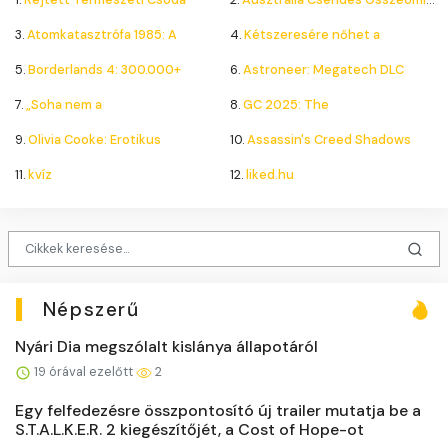
3.
Atomkatasztrófa 1985: A
4.
Kétszeresére nőhet a
5.
Borderlands 4: 300.000+
6.
Astroneer: Megatech DLC
7.
„Soha nem a
8.
GC 2025: The
9.
Olivia Cooke: Erotikus
10.
Assassin's Creed Shadows
11.
kvíz
12.
liked.hu
Népszerű
Nyári Dia megszólalt kislánya állapotáról
19 órával ezelőtt
2
Egy felfedezésre összpontosító új trailer mutatja be a
S.T.A.L.K.E.R. 2 kiegészítőjét, a Cost of Hope-ot