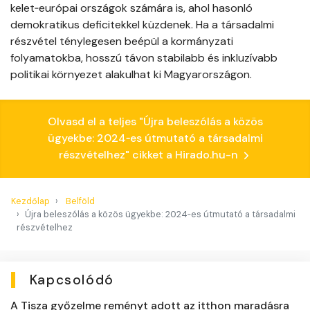
kelet‑európai országok számára is, ahol hasonló
demokratikus deficitekkel küzdenek. Ha a társadalmi
részvétel ténylegesen beépül a kormányzati
folyamatokba, hosszú távon stabilabb és inkluzívabb
politikai környezet alakulhat ki Magyarországon.
Olvasd el a teljes "Újra beleszólás a közös
ügyekbe: 2024‑es útmutató a társadalmi
részvételhez" cikket a Hirado.hu-n
Kezdőlap
Belföld
Újra beleszólás a közös ügyekbe: 2024‑es útmutató a társadalmi
részvételhez
Kapcsolódó
A Tisza győzelme reményt adott az itthon maradásra