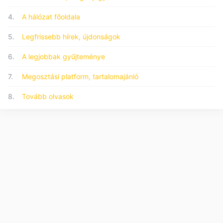
4.
A hálózat főoldala
5.
Legfrissebb hírek, újdonságok
6.
A legjobbak gyűjteménye
7.
Megosztási platform, tartalomajánló
8.
Tovább olvasok