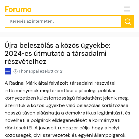
Forumo
Újra beleszólás a közös ügyekbe:
2024‑es útmutató a társadalmi
részvételhez
1 hónappal ezelőtt
21
A Radnai Márk által felvázolt társadalmi részvétel
intézményének megteremtése a jelenlegi politikai
környezetben kulcsfontosságú feladatként jelenik meg.
Szerintük a közös ügyekbe való beleszólás korlátozása
hosszú távon alááshatja a demokratikus legitimitást, és
növelheti a polgárok elidegenedését a kormányzati
döntésektől. A javasolt rendszer célja, hogy a helyi
közösségek, civil szervezetek és egyéni állampolgárok