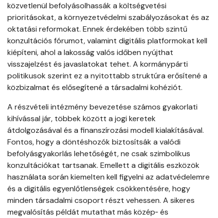
közvetlenül befolyásolhassák a költségvetési
prioritásokat, a környezetvédelmi szabályozásokat és az
oktatási reformokat. Ennek érdekében több szintű
konzultációs fórumot, valamint digitális platformokat kell
kiépíteni, ahol a lakosság valós időben nyújthat
visszajelzést és javaslatokat tehet. A kormánypárti
politikusok szerint ez a nyitottabb struktúra erősítené a
közbizalmat és elősegítené a társadalmi kohéziót.
A részvételi intézmény bevezetése számos gyakorlati
kihívással jár, többek között a jogi keretek
átdolgozásával és a finanszírozási modell kialakításával.
Fontos, hogy a döntéshozók biztosítsák a valódi
befolyásgyakorlás lehetőségét, ne csak szimbolikus
konzultációkat tartsanak. Emellett a digitális eszközök
használata során kiemelten kell figyelni az adatvédelemre
és a digitális egyenlőtlenségek csökkentésére, hogy
minden társadalmi csoport részt vehessen. A sikeres
megvalósítás példát mutathat más közép‑ és