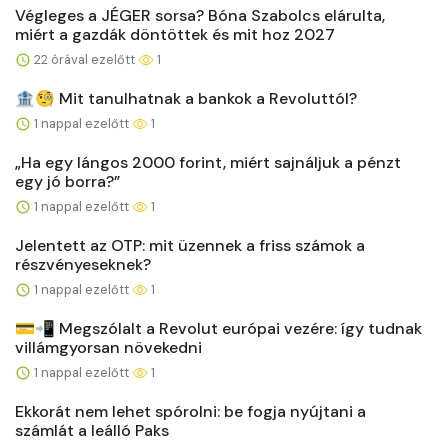
Végleges a JÉGER sorsa? Bóna Szabolcs elárulta,
miért a gazdák döntöttek és mit hoz 2027
22 órával ezelőtt
1
🏦🧐 Mit tanulhatnak a bankok a Revoluttól?
1 nappal ezelőtt
1
„Ha egy lángos 2000 forint, miért sajnáljuk a pénzt
egy jó borra?”
1 nappal ezelőtt
1
Jelentett az OTP: mit üzennek a friss számok a
részvényeseknek?
1 nappal ezelőtt
1
💳📲 Megszólalt a Revolut európai vezére: így tudnak
villámgyorsan növekedni
1 nappal ezelőtt
1
Ekkorát nem lehet spórolni: be fogja nyújtani a
számlát a leálló Paks