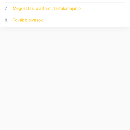
7.
Megosztási platform, tartalomajánló
8.
Tovább olvasok
© 2026 Forumo.hu - Minden jog fenntartva