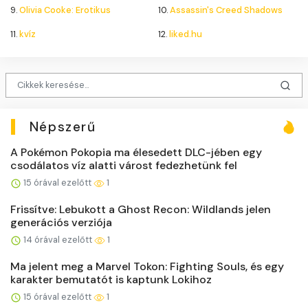
9.
Olivia Cooke: Erotikus
10.
Assassin's Creed Shadows
11.
kvíz
12.
liked.hu
Népszerű
A Pokémon Pokopia ma élesedett DLC-jében egy
csodálatos víz alatti várost fedezhetünk fel
15 órával ezelőtt
1
Frissítve: Lebukott a Ghost Recon: Wildlands jelen
generációs verziója
14 órával ezelőtt
1
Ma jelent meg a Marvel Tokon: Fighting Souls, és egy
karakter bemutatót is kaptunk Lokihoz
15 órával ezelőtt
1