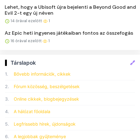
Lehet, hogy a Ubisoft újra bejelenti a Beyond Good and
Evil 2-t egy új néven
14 órával ezelőtt
1
Az Epic heti ingyenes játékaiban fontos az összefogás
16 órával ezelőtt
1
🔗
Társlapok
1.
Bővebb információk, cikkek
2.
Fórum közösség, beszélgetések
3.
Online cikkek, blogbejegyzések
4.
A hálózat főoldala
5.
Legfrissebb hírek, újdonságok
6.
A legjobbak gyűjteménye