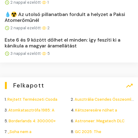
2 nappal ezelőtt
1
💧☢️ Az utolsó pillanatban fordult a helyzet a Paksi
Atomerőműnél
2 nappal ezelőtt
2
Este 6 és 9 között dőlhet el minden: így feszíti ki a
kánikula a magyar áramellátást
3 nappal ezelőtt
5
Felkapott
1.
Rejtett Természeti Csoda
2.
Ausztrália Csendes Összeomlása
3.
Atomkatasztrófa 1985: A
4.
Kétszeresére nőhet a
5.
Borderlands 4: 300.000+
6.
Astroneer: Megatech DLC
7.
„Soha nem a
8.
GC 2025: The