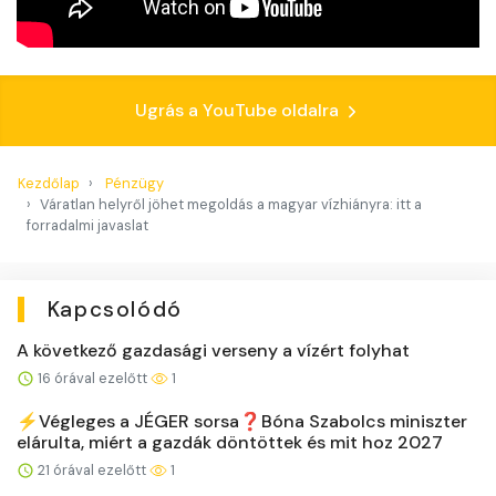
Ugrás a YouTube oldalra
Kezdőlap
Pénzügy
Váratlan helyről jöhet megoldás a magyar vízhiányra: itt a
forradalmi javaslat
Kapcsolódó
A következő gazdasági verseny a vízért folyhat
16 órával ezelőtt
1
⚡️Végleges a JÉGER sorsa❓Bóna Szabolcs miniszter
elárulta, miért a gazdák döntöttek és mit hoz 2027
21 órával ezelőtt
1