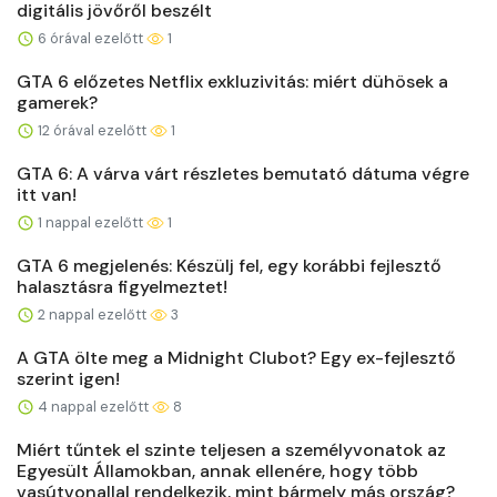
digitális jövőről beszélt
6 órával ezelőtt
1
GTA 6 előzetes Netflix exkluzivitás: miért dühösek a
gamerek?
12 órával ezelőtt
1
GTA 6: A várva várt részletes bemutató dátuma végre
itt van!
1 nappal ezelőtt
1
GTA 6 megjelenés: Készülj fel, egy korábbi fejlesztő
halasztásra figyelmeztet!
2 nappal ezelőtt
3
A GTA ölte meg a Midnight Clubot? Egy ex-fejlesztő
szerint igen!
4 nappal ezelőtt
8
Miért tűntek el szinte teljesen a személyvonatok az
Egyesült Államokban, annak ellenére, hogy több
vasútvonallal rendelkezik, mint bármely más ország?