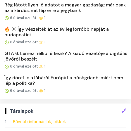
Rég látott ilyen jó adatot a magyar gazdaság: már csak
az a kérdés, mit lép erre a jegybank
6 órával ezelőtt
1
🔥 ☀️ Így vészelték át az év legforróbb napját a
budapestiek
6 órával ezelőtt
1
GTA 6: Lemez nélkül érkezik? A kiadó vezetője a digitális
jövőről beszélt
6 órával ezelőtt
1
Így dönti le a lábáról Európát a hőségriadó: miért nem
lép a politika?
6 órával ezelőtt
1
🔗
Társlapok
1.
Bővebb információk, cikkek