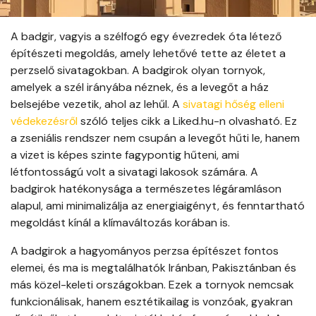
A badgir, vagyis a szélfogó egy évezredek óta létező
építészeti megoldás, amely lehetővé tette az életet a
perzselő sivatagokban. A badgirok olyan tornyok,
amelyek a szél irányába néznek, és a levegőt a ház
belsejébe vezetik, ahol az lehűl. A
sivatagi hőség elleni
védekezésről
szóló teljes cikk a Liked.hu-n olvasható. Ez
a zseniális rendszer nem csupán a levegőt hűti le, hanem
a vizet is képes szinte fagypontig hűteni, ami
létfontosságú volt a sivatagi lakosok számára. A
badgirok hatékonysága a természetes légáramláson
alapul, ami minimalizálja az energiaigényt, és fenntartható
megoldást kínál a klímaváltozás korában is.
A badgirok a hagyományos perzsa építészet fontos
elemei, és ma is megtalálhatók Iránban, Pakisztánban és
más közel-keleti országokban. Ezek a tornyok nemcsak
funkcionálisak, hanem esztétikailag is vonzóak, gyakran