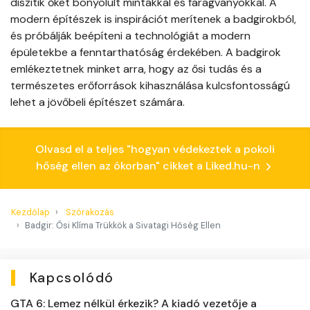
díszítik őket bonyolult mintákkal és faragványokkal. A
modern építészek is inspirációt merítenek a badgirokból,
és próbálják beépíteni a technológiát a modern
épületekbe a fenntarthatóság érdekében. A badgirok
emlékeztetnek minket arra, hogy az ősi tudás és a
természetes erőforrások kihasználása kulcsfontosságú
lehet a jövőbeli építészet számára.
Olvasd el a teljes "hogyan védekeztek a pokoli
hőség ellen az ókorban" cikket a Liked.hu-n
Kezdőlap
Szórakozás
Badgir: Ősi Klíma Trükkök a Sivatagi Hőség Ellen
Kapcsolódó
GTA 6: Lemez nélkül érkezik? A kiadó vezetője a