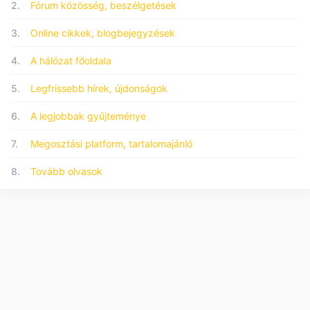
2.
Fórum közösség, beszélgetések
3.
Online cikkek, blogbejegyzések
4.
A hálózat főoldala
5.
Legfrissebb hírek, újdonságok
6.
A legjobbak gyűjteménye
7.
Megosztási platform, tartalomajánló
8.
Tovább olvasok