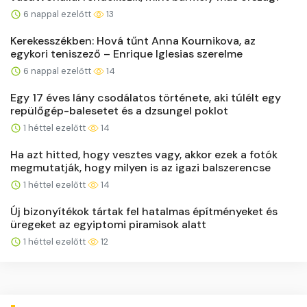
6 nappal ezelőtt
13
Kerekesszékben: Hová tűnt Anna Kournikova, az
egykori teniszező – Enrique Iglesias szerelme
6 nappal ezelőtt
14
Egy 17 éves lány csodálatos története, aki túlélt egy
repülőgép-balesetet és a dzsungel poklot
1 héttel ezelőtt
14
Ha azt hitted, hogy vesztes vagy, akkor ezek a fotók
megmutatják, hogy milyen is az igazi balszerencse
1 héttel ezelőtt
14
Új bizonyítékok tártak fel hatalmas építményeket és
üregeket az egyiptomi piramisok alatt
1 héttel ezelőtt
12