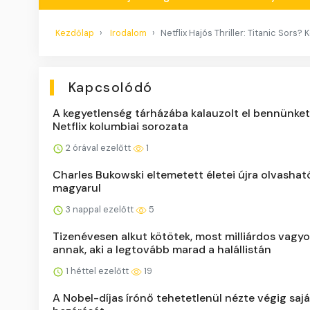
Kezdőlap
Irodalom
Netflix Hajós Thriller: Titanic Sors?
Kapcsolódó
A kegyetlenség tárházába kalauzolt el bennünket
Netflix kolumbiai sorozata
2 órával ezelőtt
1
Charles Bukowski eltemetett életei újra olvashat
magyarul
3 nappal ezelőtt
5
Tizenévesen alkut kötötek, most milliárdos vagyo
annak, aki a legtovább marad a halállistán
1 héttel ezelőtt
19
A Nobel-díjas írónő tehetetlenül nézte végig sajá