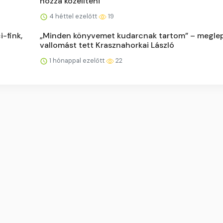
hozzá közelíteni
4 héttel ezelőtt
19
i-fink,
„Minden könyvemet kudarcnak tartom” – megle
vallomást tett Krasznahorkai László
1 hónappal ezelőtt
22