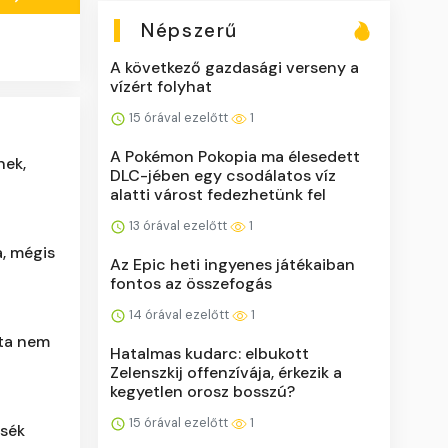
Népszerű
A következő gazdasági verseny a
vízért folyhat
15 órával ezelőtt
1
A Pokémon Pokopia ma élesedett
nek,
DLC-jében egy csodálatos víz
alatti várost fedezhetünk fel
13 órával ezelőtt
1
, mégis
Az Epic heti ingyenes játékaiban
fontos az összefogás
14 órával ezelőtt
1
óta nem
Hatalmas kudarc: elbukott
Zelenszkij offenzívája, érkezik a
kegyetlen orosz bosszú?
15 órával ezelőtt
1
ssék