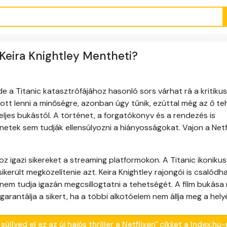
? Keira Knightley Mentheti?
 de a Titanic katasztrófájához hasonló sors várhat rá a kritiku
okott lenni a minőségre, azonban úgy tűnik, ezúttal még az ő t
jes bukástól. A történet, a forgatókönyv és a rendezés is
netek sem tudják ellensúlyozni a hiányosságokat. Vajon a Netf
z igazi sikereket a streaming platformokon. A Titanic ikonikus 
került megközelítenie azt. Keira Knightley rajongói is csalódh
nem tudja igazán megcsillogtatni a tehetségét. A film bukása r
antálja a sikert, ha a többi alkotóelem nem állja meg a hely
üllyed el ez az új hajós thriller a Netflixen" cikket a Index.hu