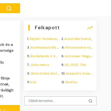
Felkapott
1.
Rejtett Természeti Csoda
2.
Ausztrália Csendes Összeomlása
sok és a
3.
Atomkatasztrófa 1985: A
4.
Kétszeresére nőhet a
ehetsége
5.
Borderlands 4: 300.000+
6.
Astroneer: Megatech DLC
lix
7.
„Soha nem a
8.
GC 2025: The
9.
Olivia Cooke: Erotikus
10.
Assassin's Creed Shadows
filmje
11.
kvíz
12.
liked.hu
atnak,
ávilágít
ét.
-n