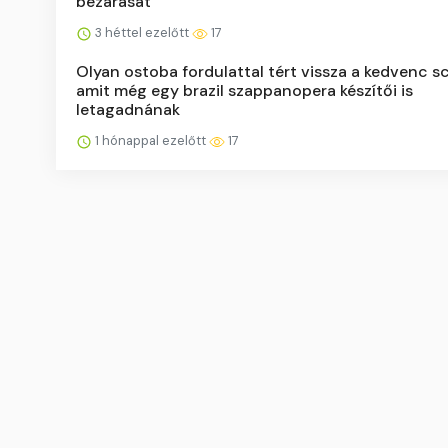
bezárását
3 héttel ezelőtt
17
Olyan ostoba fordulattal tért vissza a kedvenc sc
amit még egy brazil szappanopera készítői is
letagadnának
1 hónappal ezelőtt
17