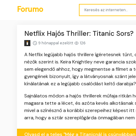
Forumo
Netflix Hajós Thriller: Titanic Sors
9 hónappal ezelőtt
126
A Netflix legújabb hajós thrillere ígéretesnek tűnt,
nézők szerint is. Keira Knightley neve garancia sz
sem elegendő ahhoz, hogy megmentse a filmet a tel
gyengének bizonyult, így a látványosnak szánt jele
kínálatának ez a legújabb csalódást keltő darabja?
Sajnálatos módon a hajós thrillerek műfaja ritkán ho
magasra tette a lécet, és azóta kevés alkotásnak si
mivel a színésznő a korábbi szerepeihez képest itt 
arra, hogy a sztár szereplőgárda önmagában nem gar
Olvasd el a teljes "Még a Titanicnál is csúnyábban s