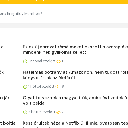
 Keira Knightley Mentheti?
 a
Ez az új sorozat rémálmokat okozott a szereplők
mindenkinek gyilkolnia kellett
1 nappal ezelőtt
1
ók
Hatalmas botrány az Amazonon, nem tudott róla
könyvet írtak az életéről
1 héttel ezelőtt
18
n jár
Olyat terveznek a magyar írók, amire évtizedek 
volt példa
2 héttel ezelőtt
21
t boltja
Kész őrültek háza a Netflix új filmje, óvatosan te