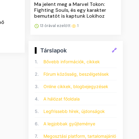
Ma jelent meg a Marvel Tokon:
Fighting Souls, és egy karakter
bemutatót is kaptunk Lokihoz
pő
13 órával ezelőtt
1
Társlapok
🔗
1.
Bővebb információk, cikkek
2.
Fórum közösség, beszélgetések
3.
Online cikkek, blogbejegyzések
4.
A hálózat főoldala
5.
Legfrissebb hírek, újdonságok
6.
A legjobbak gyűjteménye
7.
Megosztási platform, tartalomajánló