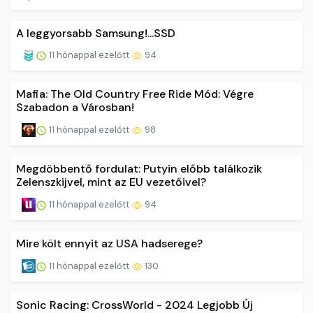
A leggyorsabb Samsung!...SSD
11 hónappal ezelőtt
94
Mafia: The Old Country Free Ride Mód: Végre
Szabadon a Városban!
11 hónappal ezelőtt
98
Megdöbbentő fordulat: Putyin előbb találkozik
Zelenszkijvel, mint az EU vezetőivel?
11 hónappal ezelőtt
94
Mire költ ennyit az USA hadserege?
11 hónappal ezelőtt
130
Sonic Racing: CrossWorld - 2024 Legjobb Új