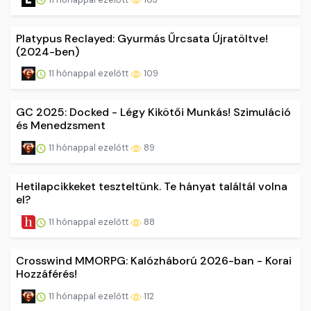
Platypus Reclayed: Gyurmás Űrcsata Újratöltve!
(2024-ben)
11 hónappal ezelőtt
109
GC 2025: Docked - Légy Kikötői Munkás! Szimuláció
és Menedzsment
11 hónappal ezelőtt
89
Hetilapcikkeket teszteltünk. Te hányat találtál volna
el?
11 hónappal ezelőtt
88
Crosswind MMORPG: Kalózháború 2026-ban - Korai
Hozzáférés!
11 hónappal ezelőtt
112