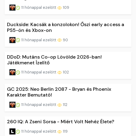
11 hónappal ezelőtt
109
Duckside: Kacsák a konzolokon! Őszi early access a
PS5-ön és Xbox-on
11 hónappal ezelőtt
90
DDoD: Mutáns Co-op Lövölde 2026-ban!
Játékmenet Ízelítő
11 hónappal ezelőtt
102
GC 2025: Neo Berlin 2087 - Bryan és Phoenix
Karakter Bemutató!
11 hónappal ezelőtt
112
260 IQ: A Zseni Sorsa - Miért Volt Nehéz Élete?
11 hónappal ezelőtt
119