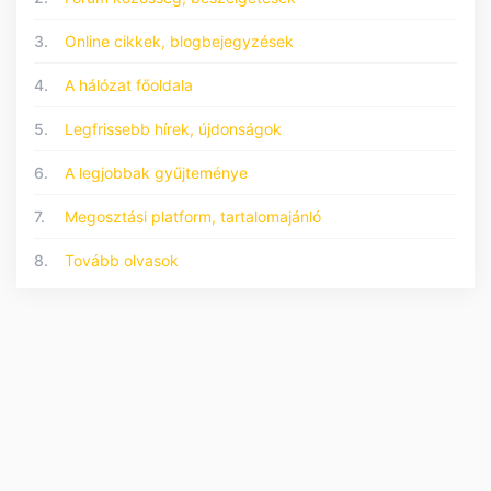
3.
Online cikkek, blogbejegyzések
4.
A hálózat főoldala
5.
Legfrissebb hírek, újdonságok
6.
A legjobbak gyűjteménye
7.
Megosztási platform, tartalomajánló
8.
Tovább olvasok