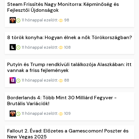
Steam Frissítés Nagy Monitorra: Képminőség és
Fejlesztői Újdonságok
11 hónappal ezelőtt
98
8 török konyha: Hogyan élnek a nők Törökországban?
11 hónappal ezelőtt
108
Putyin és Trump rendkívüli találkozója Alaszkában: itt
vannak a friss fejlemények
11 hónappal ezelőtt
88
Borderlands 4: Több Mint 30 Milliárd Fegyver -
Brutális Variációk!
11 hónappal ezelőtt
109
Fallout 2. Évad: Előzetes a Gamescomon! Poszter és
New Vegas 2025