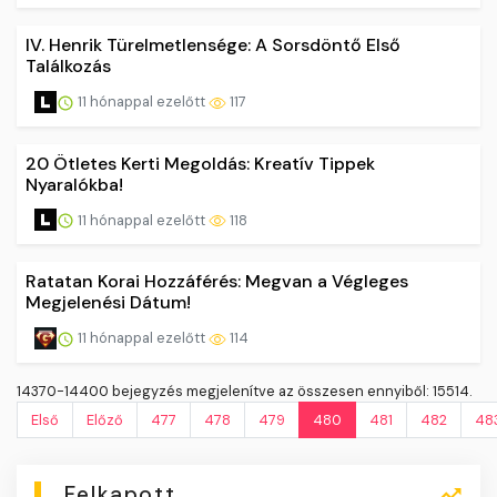
IV. Henrik Türelmetlensége: A Sorsdöntő Első
Találkozás
11 hónappal ezelőtt
117
20 Ötletes Kerti Megoldás: Kreatív Tippek
Nyaralókba!
11 hónappal ezelőtt
118
Ratatan Korai Hozzáférés: Megvan a Végleges
Megjelenési Dátum!
11 hónappal ezelőtt
114
14370-14400 bejegyzés megjelenítve az összesen ennyiből: 15514.
Első
Előző
477
478
479
480
481
482
48
Felkapott