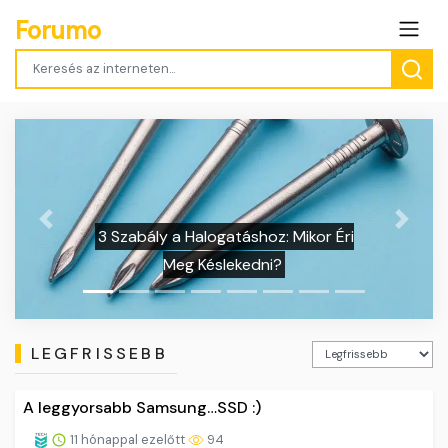
Forumo
Previous
Next
áshoz: Mikor Éri
Holdhal: 5 Döbbenetes T
kedni?
Legtöbbet Szenvedő Á
LEGFRISSEBB
A leggyorsabb Samsung…SSD :)
11 hónappal ezelőtt
94