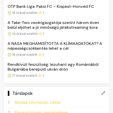
OTP Bank Liga: Paksi FC – Kispest-Honvéd FC
16 órával ezelőtt
1
A Take-Two vezérigazgatója szerint három éven
belül eljöhet a jó minőségű játékstreaming kora
14 órával ezelőtt
1
A NASA MEGHAMISÍTOTTA A KLÍMAADATOKAT? A
népességcsökkentés lehet a cél
16 órával ezelőtt
1
Rendkívüli feszültség: lezuhant egy Romániából
Bulgáriába berepülő ukrán drón
17 órával ezelőtt
1
🔗
Társlapok
1.
Bővebb információk, cikkek
2.
Fórum közösség, beszélgetések