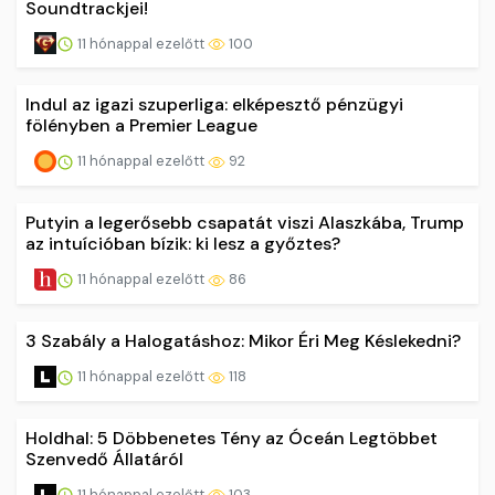
Soundtrackjei!
11 hónappal ezelőtt
100
Indul az igazi szuperliga: elképesztő pénzügyi
fölényben a Premier League
11 hónappal ezelőtt
92
Putyin a legerősebb csapatát viszi Alaszkába, Trump
az intuícióban bízik: ki lesz a győztes?
11 hónappal ezelőtt
86
3 Szabály a Halogatáshoz: Mikor Éri Meg Késlekedni?
11 hónappal ezelőtt
118
Holdhal: 5 Döbbenetes Tény az Óceán Legtöbbet
Szenvedő Állatáról
11 hónappal ezelőtt
103