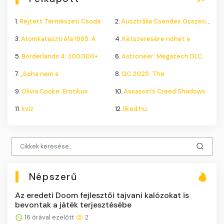
1.
Rejtett Természeti Csoda
2.
Ausztrália Csendes Összeomlása
3.
Atomkatasztrófa 1985: A
4.
Kétszeresére nőhet a
5.
Borderlands 4: 300.000+
6.
Astroneer: Megatech DLC
7.
„Soha nem a
8.
GC 2025: The
9.
Olivia Cooke: Erotikus
10.
Assassin's Creed Shadows
11.
kvíz
12.
liked.hu
Népszerű
Az eredeti Doom fejlesztői tajvani kalózokat is
bevontak a játék terjesztésébe
16 órával ezelőtt
2