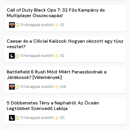
Call of Duty Black Ops 7: 32 Fős Kampány és
Multiplayer Összecsapás!
11 hónappal ezelőtt
112
Caesar és a Cilíciai Kalózok: Hogyan okozott egy túsz
vesztet?
11 hónappal ezelőtt
112
Battlefield 6 Rush Mód: Miért Panaszkodnak a
Játékosok? [Vélemények]
11 hónappal ezelőtt
108
5 Döbbenetes Tény a Naphalról: Az Óceán
Legtöbbet Szenvedő Lakója
11 hónappal ezelőtt
121