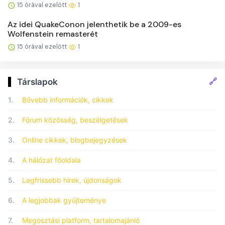
15 órával ezelőtt
1
Az idei QuakeConon jelenthetik be a 2009-es
Wolfenstein remasterét
15 órával ezelőtt
1
🔗
Társlapok
1.
Bővebb információk, cikkek
2.
Fórum közösség, beszélgetések
3.
Online cikkek, blogbejegyzések
4.
A hálózat főoldala
5.
Legfrissebb hírek, újdonságok
6.
A legjobbak gyűjteménye
7.
Megosztási platform, tartalomajánló