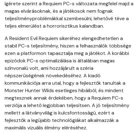
ígérete szerint a Requiem PC-s változata megfelel majd a
magas elvárásoknak, és a játékosok nem fognak
teljesítményproblémákkal szembesülni, lehetővé téve a
teljes elmerülést a horrorisztikus kalandban.
A Resident Evil Requiem sikeréhez elengedhetetlen a
stabil PC-s teljesítmény, hiszen a felhasználók többsége
ezen a platformon tapasztalja meg a játékot. A korábbi
epizódok PC-s optimalizálása is általában magas
színvonalú volt, ami hozzájárult a széria
népszerűségének növekedéséhez. A kiadó
kommunikációja arra utal, hogy a fejlesztők tanultak a
Monster Hunter Wilds esetleges hibáiból, és mindent
megtesznek annak érdekében, hogy a Requiem PC-s
verziója a lehető legjobban teljesítsen. A jó teljesítmény
mellett a látványvilág is kulcsfontosságú, ezért a
fejlesztők a legújabb technológiákat alkalmazzák a
maximális vizuális élmény eléréséhez.