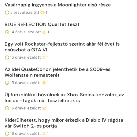
Vasárnapig ingyenes a Moonlighter első része
3 órával ezelőtt
1
BLUE REFLECTION Quartet teszt
14 órával ezelőtt
1
Egy volt Rockstar-fejlesztő szerint akár fél évet is
csúszhat a GTA VI
15 órával ezelőtt
1
Az idei QuakeConon jelenthetik be a 2009-es
Wolfenstein remasterét
15 órával ezelőtt
1
Új funkciókkal bővülnek az Xbox Series-konzolok, az
Insider-tagok már tesztelhetik is
16 órával ezelőtt
1
Kiderülhetett, hogy mikor érkezik a Diablo IV régóta
vár Switch 2-es portja
16 órával ezelőtt
1