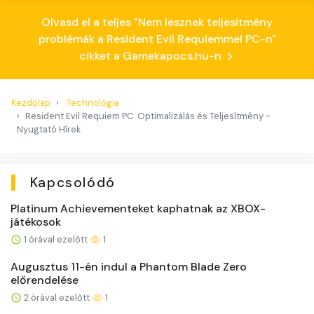
Olvasd el a teljes "Nem lesznek teljesítmény
problémák a Resident Evil Requiemmel PC-n"
cikket a Gamekapocs.hu-n
Kezdőlap
Technológia
Resident Evil Requiem PC: Optimalizálás és Teljesítmény -
Nyugtató Hírek
Kapcsolódó
Platinum Achievementeket kaphatnak az XBOX-
játékosok
1 órával ezelőtt
1
Augusztus 11-én indul a Phantom Blade Zero
előrendelése
2 órával ezelőtt
1