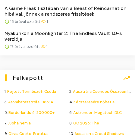
A Game Freak tisztában van a Beast of Reincarnation
hibáival, jönnek a rendszeres frissítések
16 órával ezelőtt
1
Nyakunkon a Moonlighter 2: The Endless Vault 1.0-s
verziója
17 órával ezelőtt
1
Felkapott
1.
Rejtett Természeti Csoda
2.
Ausztrália Csendes Összeomlása
3.
Atomkatasztrófa 1985: A
4.
Kétszeresére nőhet a
5.
Borderlands 4: 300.000+
6.
Astroneer: Megatech DLC
7.
„Soha nem a
8.
GC 2025: The
9.
Olivia Cooke: Erotikus
10.
Assassin's Creed Shadows