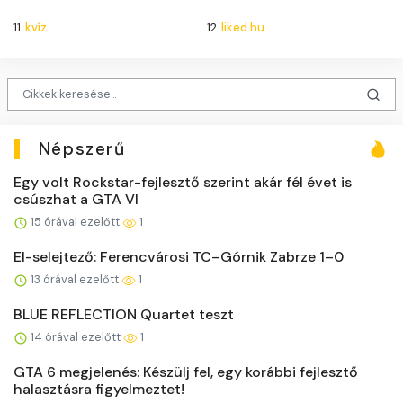
11.
kvíz
12.
liked.hu
Népszerű
Egy volt Rockstar-fejlesztő szerint akár fél évet is
csúszhat a GTA VI
15 órával ezelőtt
1
El-selejtező: Ferencvárosi TC–Górnik Zabrze 1–0
13 órával ezelőtt
1
BLUE REFLECTION Quartet teszt
14 órával ezelőtt
1
GTA 6 megjelenés: Készülj fel, egy korábbi fejlesztő
halasztásra figyelmeztet!