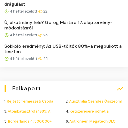
drágulást
4 héttel ezelőtt
22
Új alkotmány felé? Görög Márta a 17. alaptörvény-
módosításról
4 héttel ezelőtt
25
Sokkoló eredmény: Az USB-töltők 80%-a megbukott a
teszten
4 héttel ezelőtt
25
Felkapott
1.
Rejtett Természeti Csoda
2.
Ausztrália Csendes Összeomlása
3.
Atomkatasztrófa 1985: A
4.
Kétszeresére nőhet a
5.
Borderlands 4: 300.000+
6.
Astroneer: Megatech DLC