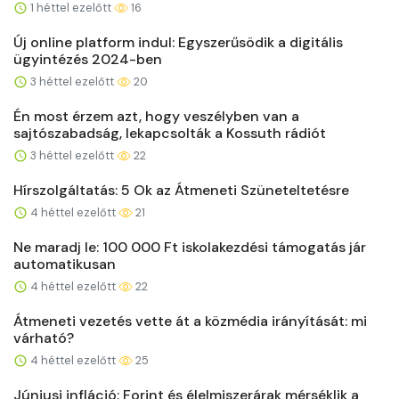
1 héttel ezelőtt
16
Új online platform indul: Egyszerűsödik a digitális
ügyintézés 2024-ben
3 héttel ezelőtt
20
Én most érzem azt, hogy veszélyben van a
sajtószabadság, lekapcsolták a Kossuth rádiót
3 héttel ezelőtt
22
Hírszolgáltatás: 5 Ok az Átmeneti Szüneteltetésre
4 héttel ezelőtt
21
Ne maradj le: 100 000 Ft iskolakezdési támogatás jár
automatikusan
4 héttel ezelőtt
22
Átmeneti vezetés vette át a közmédia irányítását: mi
várható?
4 héttel ezelőtt
25
Júniusi infláció: Forint és élelmiszerárak mérséklik a