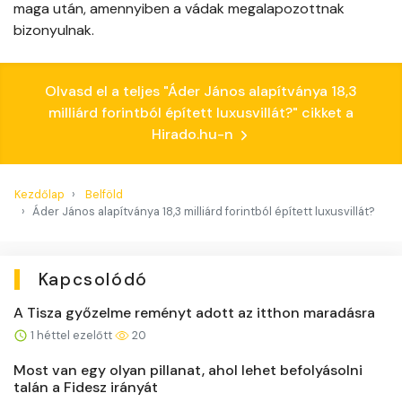
maga után, amennyiben a vádak megalapozottnak
bizonyulnak.
Olvasd el a teljes "Áder János alapítványa 18,3
milliárd forintból épített luxusvillát?" cikket a
Hirado.hu-n
Kezdőlap
Belföld
Áder János alapítványa 18,3 milliárd forintból épített luxusvillát?
Kapcsolódó
A Tisza győzelme reményt adott az itthon maradásra
1 héttel ezelőtt
20
Most van egy olyan pillanat, ahol lehet befolyásolni
talán a Fidesz irányát