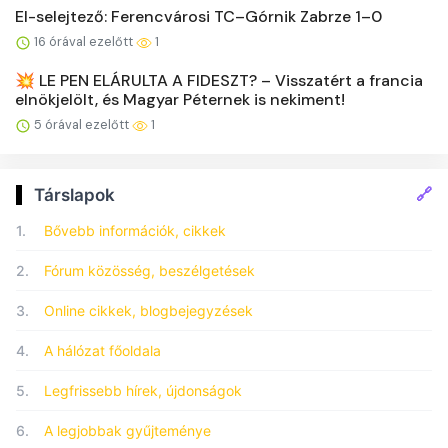
El-selejtező: Ferencvárosi TC–Górnik Zabrze 1–0
16 órával ezelőtt
1
💥 LE PEN ELÁRULTA A FIDESZT? – Visszatért a francia
elnökjelölt, és Magyar Péternek is nekiment!
5 órával ezelőtt
1
🔗
Társlapok
1.
Bővebb információk, cikkek
2.
Fórum közösség, beszélgetések
3.
Online cikkek, blogbejegyzések
4.
A hálózat főoldala
5.
Legfrissebb hírek, újdonságok
6.
A legjobbak gyűjteménye