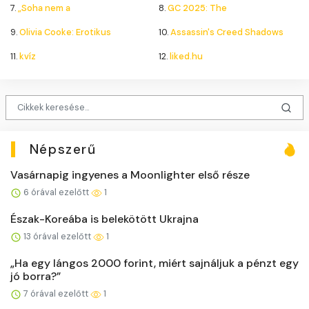
7.
„Soha nem a
8.
GC 2025: The
9.
Olivia Cooke: Erotikus
10.
Assassin's Creed Shadows
11.
kvíz
12.
liked.hu
Népszerű
Vasárnapig ingyenes a Moonlighter első része
6 órával ezelőtt
1
Észak-Koreába is belekötött Ukrajna
13 órával ezelőtt
1
„Ha egy lángos 2000 forint, miért sajnáljuk a pénzt egy
jó borra?”
7 órával ezelőtt
1