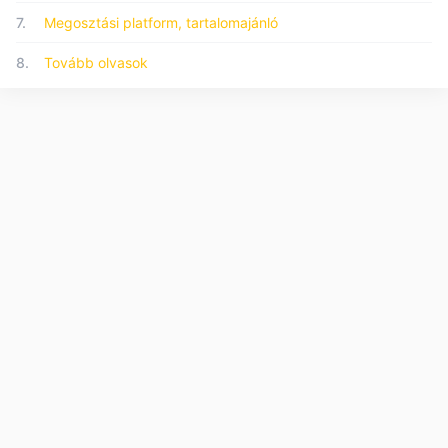
7.
Megosztási platform, tartalomajánló
8.
Tovább olvasok
© 2026 Forumo.hu - Minden jog fenntartva