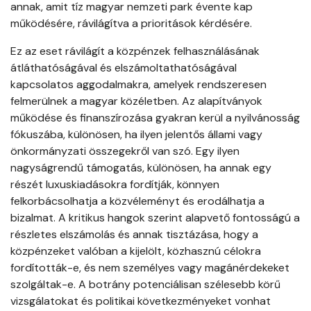
annak, amit tíz magyar nemzeti park évente kap
működésére, rávilágítva a prioritások kérdésére.
Ez az eset rávilágít a közpénzek felhasználásának
átláthatóságával és elszámoltathatóságával
kapcsolatos aggodalmakra, amelyek rendszeresen
felmerülnek a magyar közéletben. Az alapítványok
működése és finanszírozása gyakran kerül a nyilvánosság
fókuszába, különösen, ha ilyen jelentős állami vagy
önkormányzati összegekről van szó. Egy ilyen
nagyságrendű támogatás, különösen, ha annak egy
részét luxuskiadásokra fordítják, könnyen
felkorbácsolhatja a közvéleményt és erodálhatja a
bizalmat. A kritikus hangok szerint alapvető fontosságú a
részletes elszámolás és annak tisztázása, hogy a
közpénzeket valóban a kijelölt, közhasznú célokra
fordították-e, és nem személyes vagy magánérdekeket
szolgáltak-e. A botrány potenciálisan szélesebb körű
vizsgálatokat és politikai következményeket vonhat