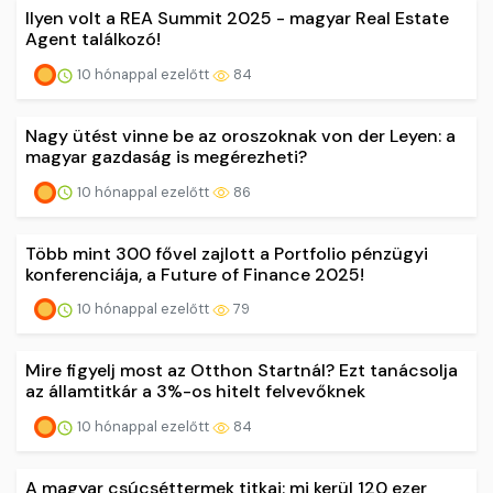
Ilyen volt a REA Summit 2025 - magyar Real Estate
Agent találkozó!
10 hónappal ezelőtt
84
Nagy ütést vinne be az oroszoknak von der Leyen: a
magyar gazdaság is megérezheti?
10 hónappal ezelőtt
86
Több mint 300 fővel zajlott a Portfolio pénzügyi
konferenciája, a Future of Finance 2025!
10 hónappal ezelőtt
79
Mire figyelj most az Otthon Startnál? Ezt tanácsolja
az államtitkár a 3%-os hitelt felvevőknek
10 hónappal ezelőtt
84
A magyar csúcséttermek titkai: mi kerül 120 ezer