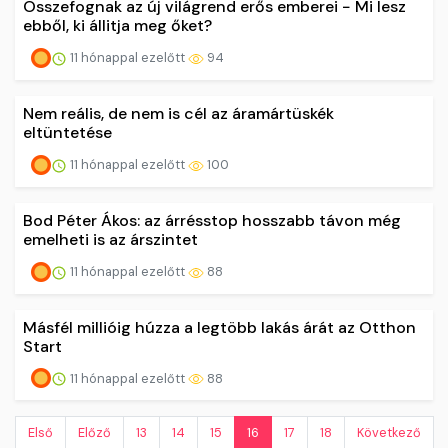
Összefognak az új világrend erős emberei − Mi lesz
ebből, ki állitja meg őket?
11 hónappal ezelőtt
94
Nem reális, de nem is cél az áramártüskék
eltüntetése
11 hónappal ezelőtt
100
Bod Péter Ákos: az árrésstop hosszabb távon még
emelheti is az árszintet
11 hónappal ezelőtt
88
Másfél millióig húzza a legtöbb lakás árát az Otthon
Start
11 hónappal ezelőtt
88
Első
Előző
13
14
15
16
17
18
Következő