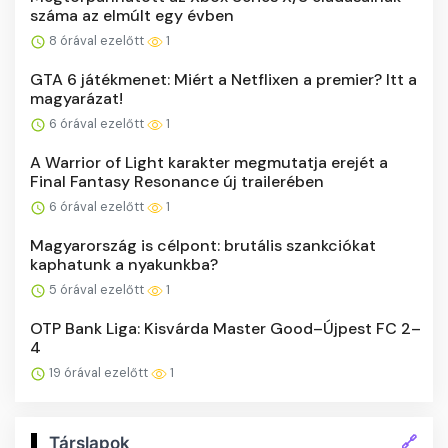
száma az elmúlt egy évben
8 órával ezelőtt
1
GTA 6 játékmenet: Miért a Netflixen a premier? Itt a
magyarázat!
6 órával ezelőtt
1
A Warrior of Light karakter megmutatja erejét a
Final Fantasy Resonance új trailerében
6 órával ezelőtt
1
Magyarország is célpont: brutális szankciókat
kaphatunk a nyakunkba?
5 órával ezelőtt
1
OTP Bank Liga: Kisvárda Master Good–Újpest FC 2–
4
19 órával ezelőtt
1
🔗
Társlapok