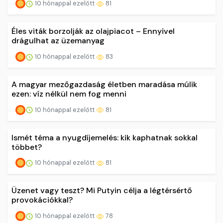
10 hónappal ezelőtt
81
Éles viták borzolják az olajpiacot – Ennyivel
drágulhat az üzemanyag
10 hónappal ezelőtt
83
A magyar mezőgazdaság életben maradása múlik
ezen: víz nélkül nem fog menni
10 hónappal ezelőtt
81
Ismét téma a nyugdíjemelés: kik kaphatnak sokkal
többet?
10 hónappal ezelőtt
81
Üzenet vagy teszt? Mi Putyin célja a légtérsértő
provokációkkal?
10 hónappal ezelőtt
78