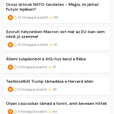
Orosz drónok NATO-területen − Mégis, mi járhat
Putyin fejében?
10 hónappal ezelőtt
89
Szorult helyzetben Macron: ezt már az EU-ban sem
nézik jó szemmel
10 hónappal ezelőtt
91
Állami tulajdonból a 4iG-hoz kerül a Rába
11 hónappal ezelőtt
97
Testközelből Trump támadása a Harvard ellen
11 hónappal ezelőtt
98
Olyan csúcsokat támad a forint, amit kevesen hittek
11 hónappal ezelőtt
94