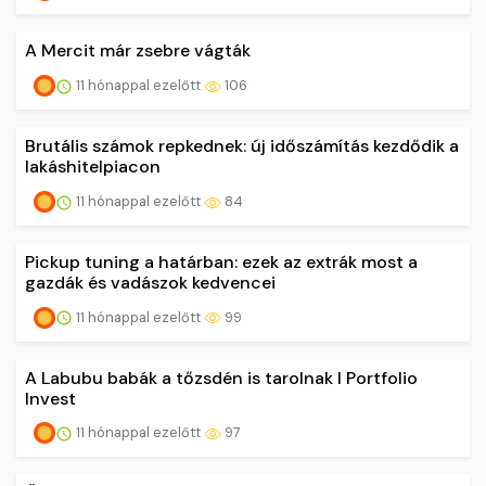
A Mercit már zsebre vágták
11 hónappal ezelőtt
106
Brutális számok repkednek: új időszámítás kezdődik a
lakáshitelpiacon
11 hónappal ezelőtt
84
Pickup tuning a határban: ezek az extrák most a
gazdák és vadászok kedvencei
11 hónappal ezelőtt
99
A Labubu babák a tőzsdén is tarolnak I Portfolio
Invest
11 hónappal ezelőtt
97