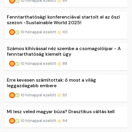
10 hónappal ezelőtt
89
Fenntarthatósági konferenciával startolt el az őszi
szezon -Sustainable World 2025!
10 hónappal ezelőtt
101
Számos kihívással néz szembe a csomagolóipar - A
fenntarthatóság kiemelt ügy
10 hónappal ezelőtt
88
Erre kevesen számítottak: ő most a világ
leggazdagabb embere
10 hónappal ezelőtt
93
Mi lesz veled magyar búza? Drasztikus váltás kell
10 hónappal ezelőtt
94