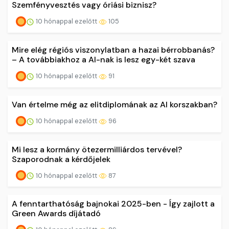
Szemfényvesztés vagy óriási biznisz?
10 hónappal ezelőtt
105
Mire elég régiós viszonylatban a hazai bérrobbanás?
– A továbbiakhoz a AI-nak is lesz egy-két szava
10 hónappal ezelőtt
91
Van értelme még az elitdiplomának az AI korszakban?
10 hónappal ezelőtt
96
Mi lesz a kormány ötezermilliárdos tervével?
Szaporodnak a kérdőjelek
10 hónappal ezelőtt
87
A fenntarthatóság bajnokai 2025-ben - Így zajlott a
Green Awards díjátadó