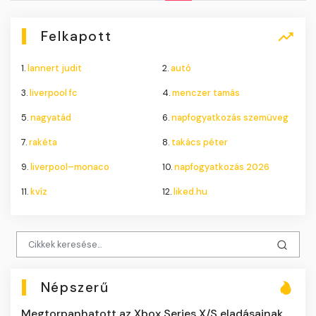
Felkapott
1.
lannert judit
2.
autó
3.
liverpool fc
4.
menczer tamás
5.
nagyatád
6.
napfogyatkozás szemüveg
7.
rakéta
8.
takács péter
9.
liverpool–monaco
10.
napfogyatkozás 2026
11.
kvíz
12.
liked.hu
Népszerű
Megtorpanhatott az Xbox Series X/S eladásainak