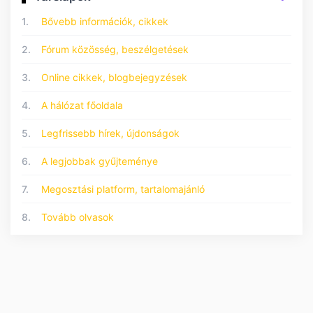
1.
Bővebb információk, cikkek
2.
Fórum közösség, beszélgetések
3.
Online cikkek, blogbejegyzések
4.
A hálózat főoldala
5.
Legfrissebb hírek, újdonságok
6.
A legjobbak gyűjteménye
7.
Megosztási platform, tartalomajánló
8.
Tovább olvasok