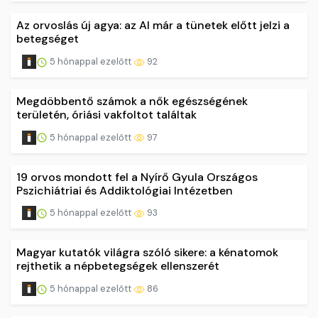
Az orvoslás új agya: az AI már a tünetek előtt jelzi a
betegséget
5 hónappal ezelőtt
92
Megdöbbentő számok a nők egészségének
területén, óriási vakfoltot találtak
5 hónappal ezelőtt
97
19 orvos mondott fel a Nyírő Gyula Országos
Pszichiátriai és Addiktológiai Intézetben
5 hónappal ezelőtt
93
Magyar kutatók világra szóló sikere: a kénatomok
rejthetik a népbetegségek ellenszerét
5 hónappal ezelőtt
86