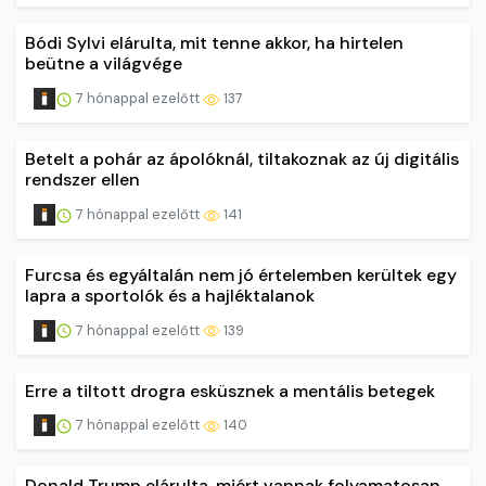
Bódi Sylvi elárulta, mit tenne akkor, ha hirtelen
beütne a világvége
7 hónappal ezelőtt
137
Betelt a pohár az ápolóknál, tiltakoznak az új digitális
rendszer ellen
7 hónappal ezelőtt
141
Furcsa és egyáltalán nem jó értelemben kerültek egy
lapra a sportolók és a hajléktalanok
7 hónappal ezelőtt
139
Erre a tiltott drogra esküsznek a mentális betegek
7 hónappal ezelőtt
140
Donald Trump elárulta, miért vannak folyamatosan