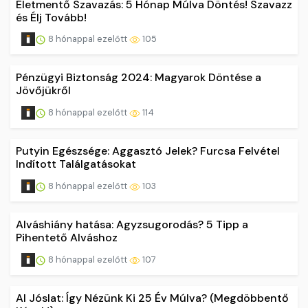
Életmentő Szavazás: 5 Hónap Múlva Döntés! Szavazz
és Élj Tovább!
8 hónappal ezelőtt
105
Pénzügyi Biztonság 2024: Magyarok Döntése a
Jövőjükről
8 hónappal ezelőtt
114
Putyin Egészsége: Aggasztó Jelek? Furcsa Felvétel
Indított Találgatásokat
8 hónappal ezelőtt
103
Alváshiány hatása: Agyzsugorodás? 5 Tipp a
Pihentető Alváshoz
8 hónappal ezelőtt
107
AI Jóslat: Így Nézünk Ki 25 Év Múlva? (Megdöbbentő