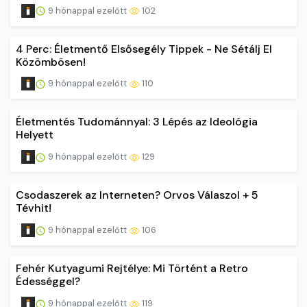
9 hónappal ezelőtt
102
4 Perc: Életmentő Elsősegély Tippek - Ne Sétálj El
Közömbösen!
9 hónappal ezelőtt
110
Életmentés Tudománnyal: 3 Lépés az Ideológia
Helyett
9 hónappal ezelőtt
129
Csodaszerek az Interneten? Orvos Válaszol + 5
Tévhit!
9 hónappal ezelőtt
106
Fehér Kutyagumi Rejtélye: Mi Történt a Retro
Édességgel?
9 hónappal ezelőtt
119