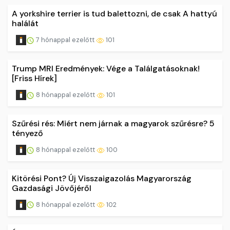
A yorkshire terrier is tud balettozni, de csak A hattyú
halálát
7 hónappal ezelőtt
101
Trump MRI Eredmények: Vége a Találgatásoknak!
[Friss Hírek]
8 hónappal ezelőtt
101
Szűrési rés: Miért nem járnak a magyarok szűrésre? 5
tényező
8 hónappal ezelőtt
100
Kitörési Pont? Új Visszaigazolás Magyarország
Gazdasági Jövőjéről
8 hónappal ezelőtt
102