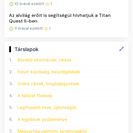
10 órával ezelőtt
1
Az alvilág erőit is segítségül hívhatjuk a Titan
Quest II-ben
11 órával ezelőtt
1
🔗
Társlapok
1.
Bővebb információk, cikkek
2.
Fórum közösség, beszélgetések
3.
Online cikkek, blogbejegyzések
4.
A hálózat főoldala
5.
Legfrissebb hírek, újdonságok
6.
A legjobbak gyűjteménye
7.
Megosztási platform, tartalomajánló