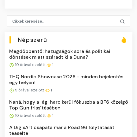
Népszerű
Megdöbbentő: hazugságok sora és politikai
döntések miatt száradt ki a Duna?
10 órával ezelőtt
1
THQ Nordic Showcase 2026 - minden bejelentés
egy helyen!
9 órával ezelőtt
1
Naná, hogy a légi harc kerül fókuszba a BF6 közelgő
Top Gun frissítésében
10 órával ezelőtt
1
A DigixArt csapata már a Road 96 folytatását
teaselte