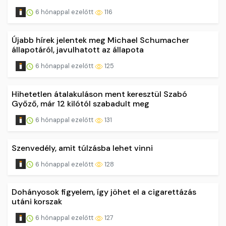
6 hónappal ezelőtt
116
Újabb hírek jelentek meg Michael Schumacher
állapotáról, javulhatott az állapota
6 hónappal ezelőtt
125
Hihetetlen átalakuláson ment keresztül Szabó
Győző, már 12 kilótól szabadult meg
6 hónappal ezelőtt
131
Szenvedély, amit túlzásba lehet vinni
6 hónappal ezelőtt
128
Dohányosok figyelem, így jöhet el a cigarettázás
utáni korszak
6 hónappal ezelőtt
127