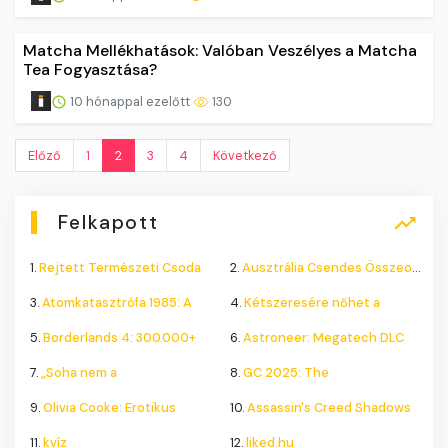
Matcha Mellékhatások: Valóban Veszélyes a Matcha
Tea Fogyasztása?
10 hónappal ezelőtt
130
Előző
1
2
3
4
Következő
Felkapott
1.
Rejtett Természeti Csoda
2.
Ausztrália Csendes Összeomlása
3.
Atomkatasztrófa 1985: A
4.
Kétszeresére nőhet a
5.
Borderlands 4: 300.000+
6.
Astroneer: Megatech DLC
7.
„Soha nem a
8.
GC 2025: The
9.
Olivia Cooke: Erotikus
10.
Assassin's Creed Shadows
11.
kvíz
12.
liked.hu