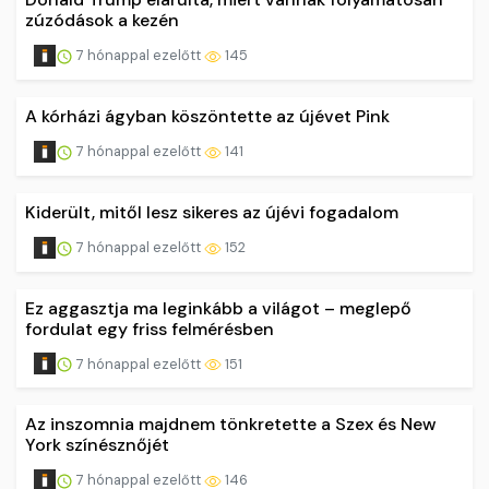
zúzódások a kezén
7 hónappal ezelőtt
145
A kórházi ágyban köszöntette az újévet Pink
7 hónappal ezelőtt
141
Kiderült, mitől lesz sikeres az újévi fogadalom
7 hónappal ezelőtt
152
Ez aggasztja ma leginkább a világot – meglepő
fordulat egy friss felmérésben
7 hónappal ezelőtt
151
Az inszomnia majdnem tönkretette a Szex és New
York színésznőjét
7 hónappal ezelőtt
146