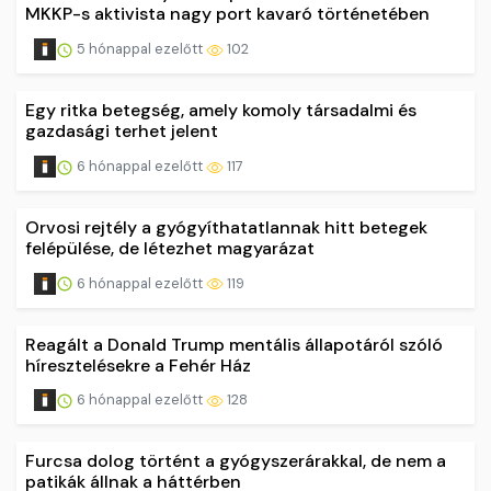
MKKP-s aktivista nagy port kavaró történetében
5 hónappal ezelőtt
102
Egy ritka betegség, amely komoly társadalmi és
gazdasági terhet jelent
6 hónappal ezelőtt
117
Orvosi rejtély a gyógyíthatatlannak hitt betegek
felépülése, de létezhet magyarázat
6 hónappal ezelőtt
119
Reagált a Donald Trump mentális állapotáról szóló
híresztelésekre a Fehér Ház
6 hónappal ezelőtt
128
Furcsa dolog történt a gyógyszerárakkal, de nem a
patikák állnak a háttérben