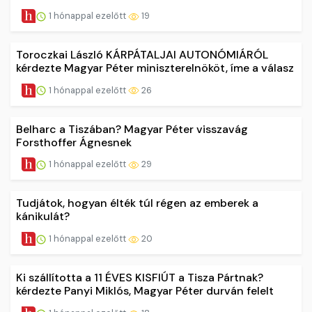
1 hónappal ezelőtt
19
Toroczkai László KÁRPÁTALJAI AUTONÓMIÁRÓL
kérdezte Magyar Péter miniszterelnököt, íme a válasz
1 hónappal ezelőtt
26
Belharc a Tiszában? Magyar Péter visszavág
Forsthoffer Ágnesnek
1 hónappal ezelőtt
29
Tudjátok, hogyan élték túl régen az emberek a
kánikulát?
1 hónappal ezelőtt
20
Ki szállította a 11 ÉVES KISFIÚT a Tisza Pártnak?
kérdezte Panyi Miklós, Magyar Péter durván felelt