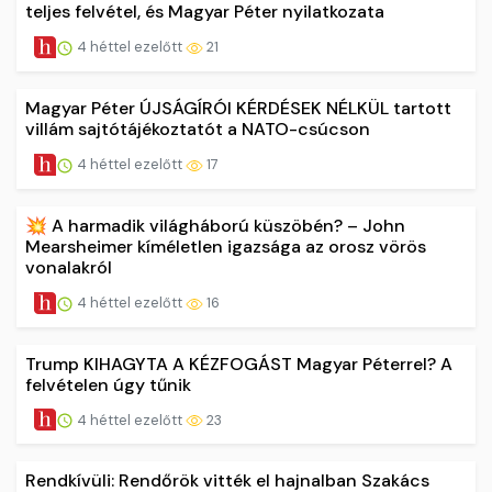
teljes felvétel, és Magyar Péter nyilatkozata
4 héttel ezelőtt
21
Magyar Péter ÚJSÁGÍRÓI KÉRDÉSEK NÉLKÜL tartott
villám sajtótájékoztatót a NATO-csúcson
4 héttel ezelőtt
17
💥 A harmadik világháború küszöbén? – John
Mearsheimer kíméletlen igazsága az orosz vörös
vonalakról
4 héttel ezelőtt
16
Trump KIHAGYTA A KÉZFOGÁST Magyar Péterrel? A
felvételen úgy tűnik
4 héttel ezelőtt
23
Rendkívüli: Rendőrök vitték el hajnalban Szakács