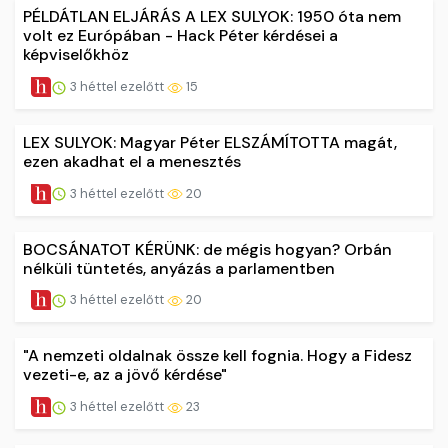
PÉLDÁTLAN ELJÁRÁS A LEX SULYOK: 1950 óta nem
volt ez Európában - Hack Péter kérdései a
képviselőkhöz
3 héttel ezelőtt
15
LEX SULYOK: Magyar Péter ELSZÁMÍTOTTA magát,
ezen akadhat el a menesztés
3 héttel ezelőtt
20
BOCSÁNATOT KÉRÜNK: de mégis hogyan? Orbán
nélküli tüntetés, anyázás a parlamentben
3 héttel ezelőtt
20
"A nemzeti oldalnak össze kell fognia. Hogy a Fidesz
vezeti-e, az a jövő kérdése"
3 héttel ezelőtt
23