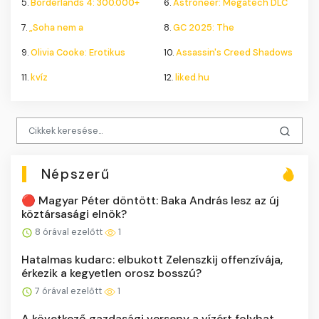
5.
Borderlands 4: 300.000+
6.
Astroneer: Megatech DLC
7.
„Soha nem a
8.
GC 2025: The
9.
Olivia Cooke: Erotikus
10.
Assassin's Creed Shadows
11.
kvíz
12.
liked.hu
Népszerű
🔴 Magyar Péter döntött: Baka András lesz az új
köztársasági elnök?
8 órával ezelőtt
1
Hatalmas kudarc: elbukott Zelenszkij offenzívája,
érkezik a kegyetlen orosz bosszú?
7 órával ezelőtt
1
A következő gazdasági verseny a vízért folyhat