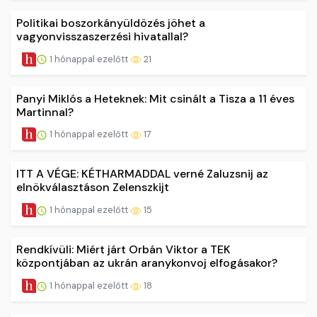
Politikai boszorkányüldözés jöhet a
vagyonvisszaszerzési hivatallal?
1 hónappal ezelőtt
21
Panyi Miklós a Heteknek: Mit csinált a Tisza a 11 éves
Martinnal?
1 hónappal ezelőtt
17
ITT A VÉGE: KÉTHARMADDAL verné Zaluzsnij az
elnökválasztáson Zelenszkijt
1 hónappal ezelőtt
15
Rendkívüli: Miért járt Orbán Viktor a TEK
központjában az ukrán aranykonvoj elfogásakor?
1 hónappal ezelőtt
18