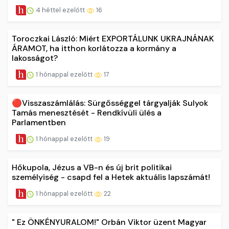
4 héttel ezelőtt
16
Toroczkai László: Miért EXPORTÁLUNK UKRAJNÁNAK
ÁRAMOT, ha itthon korlátozza a kormány a
lakosságot?
1 hónappal ezelőtt
17
🔴Visszaszámlálás: Sürgősséggel tárgyalják Sulyok
Tamás menesztését - Rendkívüli ülés a
Parlamentben
1 hónappal ezelőtt
19
Hőkupola, Jézus a VB-n és új brit politikai
személyiség - csapd fel a Hetek aktuális lapszámát!
1 hónappal ezelőtt
22
" Ez ÖNKÉNYURALOM!" Orbán Viktor üzent Magyar