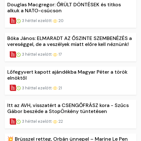
Douglas Macgregor: ŐRÜLT DÖNTÉSEK és titkos
alkuk a NATO-csúcson
3 héttel ezelőtt
20
Bóka János: ELMARADT AZ ŐSZINTE SZEMBENÉZÉS a
vereséggel, de a veszélyek miatt előre kell néznünk!
3 héttel ezelőtt
17
Lőfegyvert kapott ajándékba Magyar Péter a török
elnöktől
3 héttel ezelőtt
21
Itt az AVH, visszatért a CSENGŐFRÁSZ kora - Szűcs
Gábor beszéde a StopÖnkény tüntetésen
3 héttel ezelőtt
22
💥 Brüsszel retteg, Orbán ünnepel – Marine Le Pen