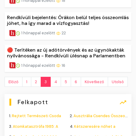
1 hónappal ezelőtt
18
Rendkívüli bejelentés: Órákon belül teljes összeomlás
jöhet, ha így marad a vízfogyasztás!
1 hónappal ezelőtt
22
🔴 Terítéken az új adótörvények és az ügynökakták
nyilvánossága - Rendkívüli ülésnap a Parlamentben
1 hónappal ezelőtt
16
Előző
1
2
3
4
5
6
Következő
Utolsó
Felkapott
1.
Rejtett Természeti Csoda
2.
Ausztrália Csendes Összeomlása
3.
Atomkatasztrófa 1985: A
4.
Kétszeresére nőhet a