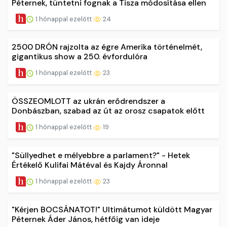
Péternek, tüntetni fognak a Tisza módosítása ellen
1 hónappal ezelőtt
24
2500 DRÓN rajzolta az égre Amerika történelmét,
gigantikus show a 250. évfordulóra
1 hónappal ezelőtt
23
ÖSSZEOMLOTT az ukrán erődrendszer a
Donbászban, szabad az út az orosz csapatok előtt
1 hónappal ezelőtt
19
"Süllyedhet e mélyebbre a parlament?" - Hetek
Értékelő Kulifai Mátéval és Kajdy Áronnal
1 hónappal ezelőtt
23
"Kérjen BOCSÁNATOT!" Ultimátumot küldött Magyar
Péternek Áder János, hétfőig van ideje