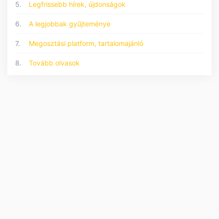
5.
Legfrissebb hírek, újdonságok
6.
A legjobbak gyűjteménye
7.
Megosztási platform, tartalomajánló
8.
Tovább olvasok