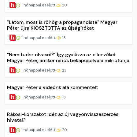
1 hónappal ezelőtt
20
"Látom, most is röhög a propagandista" Magyar
Péter újra KIOSZTOTTA az újságírókat
1 hónappal ezelőtt
18
"Nem tudsz olvasni?" Így gyalázza az ellenzéket
Magyar Péter, amikor nincs bekapcsolva a mikrofonja
1 hónappal ezelőtt
23
Magyar Péter a videónk alá kommentelt
1 hónappal ezelőtt
16
Rákosi-korszakot idéz az új vagyonvisszaszerzési
hivatal?
1 hónappal ezelőtt
20