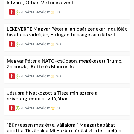
Istvánt, Orbán Viktor is üzent
4 héttel ezelőtt
18
LEKEVERTE Magyar Péter a janicsár zenekar indulóját
hivatalos videóján, Erdogan felesége sem látszik
4 héttel ezelőtt
20
Magyar Péter a NATO-csúcson, megékezett Trump,
Zelenszkij, Rutte és Macron is
4 héttel ezelőtt
20
Jézusra hivatkozott a Tisza minisztere a
szívhangrendelet vitájában
4 héttel ezelőtt
19
"Büntessen meg érte, vállalom!" Magzatbabákat
adott a Tiszának a Mi Hazánk, óriási vita lett belőle