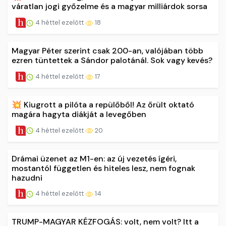
váratlan jogi győzelme és a magyar milliárdok sorsa
4 héttel ezelőtt
18
Magyar Péter szerint csak 200-an, valójában több
ezren tüntettek a Sándor palotánál. Sok vagy kevés?
4 héttel ezelőtt
17
💥 Kiugrott a pilóta a repülőből! Az őrült oktató
magára hagyta diákját a levegőben
4 héttel ezelőtt
20
Drámai üzenet az M1-en: az új vezetés ígéri,
mostantól független és hiteles lesz, nem fognak
hazudni
4 héttel ezelőtt
14
TRUMP-MAGYAR KÉZFOGÁS: volt, nem volt? Itt a