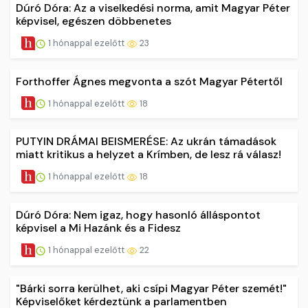
Dúró Dóra: Az a viselkedési norma, amit Magyar Péter
képvisel, egészen döbbenetes
1 hónappal ezelőtt
23
Forthoffer Ágnes megvonta a szót Magyar Pétertől
1 hónappal ezelőtt
18
PUTYIN DRÁMAI BEISMERÉSE: Az ukrán támadások
miatt kritikus a helyzet a Krímben, de lesz rá válasz!
1 hónappal ezelőtt
18
Dúró Dóra: Nem igaz, hogy hasonló álláspontot
képvisel a Mi Hazánk és a Fidesz
1 hónappal ezelőtt
22
"Bárki sorra kerülhet, aki csípi Magyar Péter szemét!"
Képviselőket kérdeztünk a parlamentben