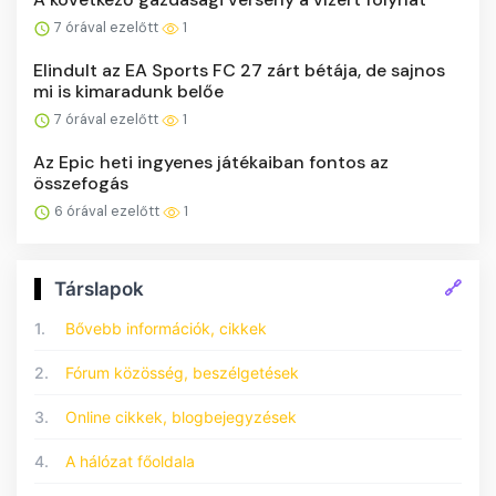
7 órával ezelőtt
1
Elindult az EA Sports FC 27 zárt bétája, de sajnos
mi is kimaradunk belőe
7 órával ezelőtt
1
Az Epic heti ingyenes játékaiban fontos az
összefogás
6 órával ezelőtt
1
🔗
Társlapok
1.
Bővebb információk, cikkek
2.
Fórum közösség, beszélgetések
3.
Online cikkek, blogbejegyzések
4.
A hálózat főoldala