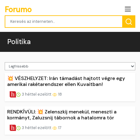
Forumo
Politika
💥 VÉSZHELYZET: Irán támadást hajtott végre egy
amerikai rakétarendszer ellen Kuvaitban!
3 héttel ezelőtt
18
RENDKÍVÜLI: 💥 Zelenszkij menekül, meneszti a
kormányt, Zaluzsnij tábornok a hatalomra tör
3 héttel ezelőtt
17