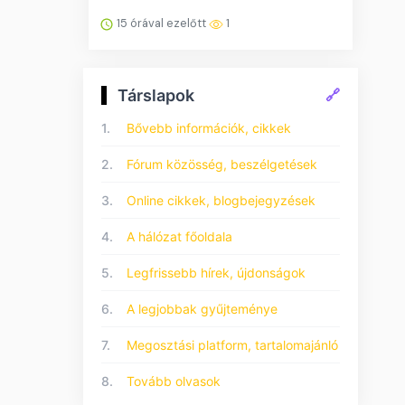
15 órával ezelőtt
1
Társlapok
🔗
1.
Bővebb információk, cikkek
2.
Fórum közösség, beszélgetések
3.
Online cikkek, blogbejegyzések
4.
A hálózat főoldala
5.
Legfrissebb hírek, újdonságok
6.
A legjobbak gyűjteménye
7.
Megosztási platform, tartalomajánló
8.
Tovább olvasok