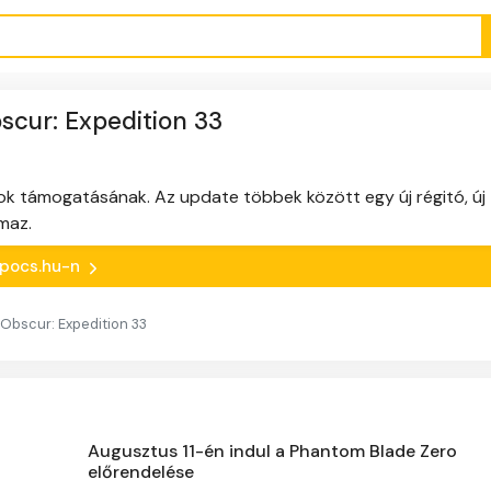
bscur: Expedition 33
ok támogatásának. Az update többek között egy új régitó, új
maz.
kapocs.hu-n
r Obscur: Expedition 33
Augusztus 11-én indul a Phantom Blade Zero
előrendelése