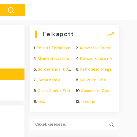
Felkapott
1.
Rejtett Természeti Csoda
2.
Ausztrália Csendes Összeomlása
3.
Atomkatasztrófa 1985: A
4.
Kétszeresére nőhet a
5.
Borderlands 4: 300.000+
6.
Astroneer: Megatech DLC
7.
„Soha nem a
8.
GC 2025: The
9.
Olivia Cooke: Erotikus
10.
Assassin's Creed Shadows
11.
kvíz
12.
liked.hu