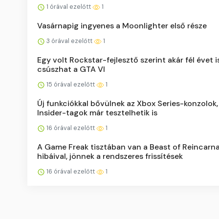
1 órával ezelőtt
1
Vasárnapig ingyenes a Moonlighter első része
3 órával ezelőtt
1
Egy volt Rockstar-fejlesztő szerint akár fél évet i
csúszhat a GTA VI
15 órával ezelőtt
1
Új funkciókkal bővülnek az Xbox Series-konzolok,
Insider-tagok már tesztelhetik is
16 órával ezelőtt
1
A Game Freak tisztában van a Beast of Reincarn
hibáival, jönnek a rendszeres frissítések
16 órával ezelőtt
1