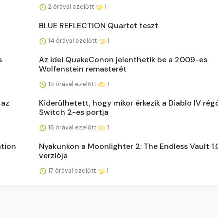
2 órával ezelőtt
1
BLUE REFLECTION Quartet teszt
14 órával ezelőtt
1
s
Az idei QuakeConon jelenthetik be a 2009-es
Wolfenstein remasterét
15 órával ezelőtt
1
 az
Kiderülhetett, hogy mikor érkezik a Diablo IV rég
Switch 2-es portja
16 órával ezelőtt
1
ation
Nyakunkon a Moonlighter 2: The Endless Vault 1.
verziója
17 órával ezelőtt
1