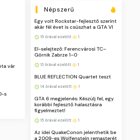
Népszerű
Egy volt Rockstar-fejlesztő szerint
akár fél évet is csúszhat a GTA VI
15 órával ezelőtt
1
El-selejtező: Ferencvárosi TC–
Górnik Zabrze 1–0
13 órával ezelőtt
1
óta vár
BLUE REFLECTION Quartet teszt
14 órával ezelőtt
1
0-s
GTA 6 megjelenés: Készülj fel, egy
korábbi fejlesztő halasztásra
figyelmeztet!
15 órával ezelőtt
1
Az idei QuakeConon jelenthetik be
a 2009-es Wolfenstein remasterét