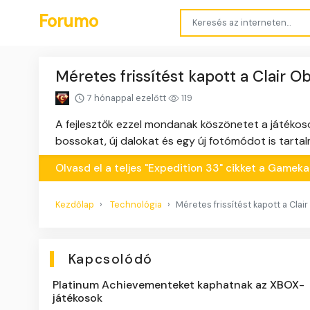
Forumo
Méretes frissítést kapott a Clair O
7 hónappal ezelőtt
119
A fejlesztők ezzel mondanak köszönetet a játékos
bossokat, új dalokat és egy új fotómódot is tartal
Olvasd el a teljes "Expedition 33" cikket a Game
Kezdőlap
Technológia
Méretes frissítést kapott a Clai
Kapcsolódó
Platinum Achievementeket kaphatnak az XBOX-
játékosok