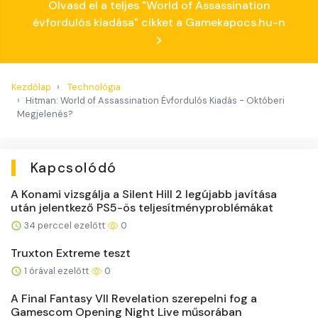
Olvasd el a teljes "World of Assassination
évfordulós kiadása" cikket a Gamekapocs.hu-n
Kezdőlap
Technológia
Hitman: World of Assassination Évfordulós Kiadás - Októberi
Megjelenés?
Kapcsolódó
A Konami vizsgálja a Silent Hill 2 legújabb javítása
után jelentkező PS5-ös teljesítményproblémákat
34 perccel ezelőtt
0
Truxton Extreme teszt
1 órával ezelőtt
0
A Final Fantasy VII Revelation szerepelni fog a
Gamescom Opening Night Live műsorában