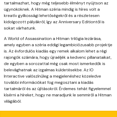
tartalmazhat, hogy még teljesebb élményt nyújtson az
ügynököknek. A Hitman széria mindig is híres volt a
kreatív gyilkossági lehetőségekről és a részletesen
kidolgozott pályákról, így az Anniversary Editiontől is
sokat várhatunk.
A World of Assassination a Hitman trilógia lezárása,
amely egyben a széria eddigi legambiciózusabb projektje
is. Az évfordulós kiadás egy remek alkalom lehet a régi
rajongók számára, hogy újraéljék a kedvenc pillanataikat,
de egyben a sorozattal még csak most ismerkedők is
belevághatnak az izgalmas küldetésekbe. Az IO
Interactive valószínűleg a megjelenéshez közeledve
további információkat fog megosztani a kiadás
tartalmáról és az újításokról. Érdemes tehát figyelemmel
kísérni a híreket, hogy ne maradjunk le semmiről a Hitman
világából.