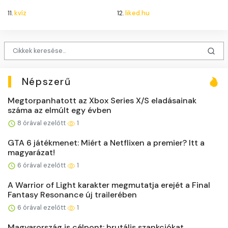
11.
kvíz
12.
liked.hu
Népszerű
Megtorpanhatott az Xbox Series X/S eladásainak
száma az elmúlt egy évben
8 órával ezelőtt
1
GTA 6 játékmenet: Miért a Netflixen a premier? Itt a
magyarázat!
6 órával ezelőtt
1
A Warrior of Light karakter megmutatja erejét a Final
Fantasy Resonance új trailerében
6 órával ezelőtt
1
Magyarország is célpont: brutális szankciókat