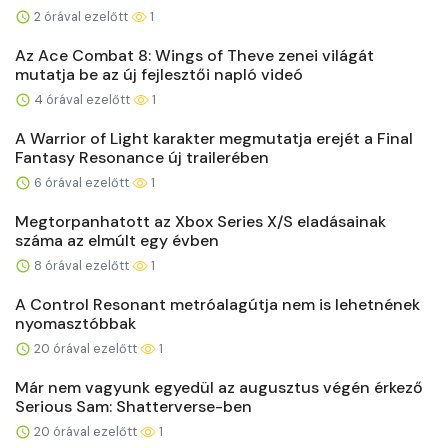
2 órával ezelőtt
1
Az Ace Combat 8: Wings of Theve zenei világát
mutatja be az új fejlesztői napló videó
4 órával ezelőtt
1
A Warrior of Light karakter megmutatja erejét a Final
Fantasy Resonance új trailerében
6 órával ezelőtt
1
Megtorpanhatott az Xbox Series X/S eladásainak
száma az elmúlt egy évben
8 órával ezelőtt
1
A Control Resonant metróalagútja nem is lehetnének
nyomasztóbbak
20 órával ezelőtt
1
Már nem vagyunk egyedül az augusztus végén érkező
Serious Sam: Shatterverse-ben
20 órával ezelőtt
1