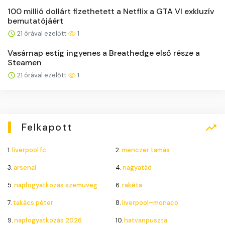
100 millió dollárt fizethetett a Netflix a GTA VI exkluzív
bemutatójáért
21 órával ezelőtt
1
Vasárnap estig ingyenes a Breathedge első része a
Steamen
21 órával ezelőtt
1
Felkapott
1.
liverpool fc
2.
menczer tamás
3.
arsenal
4.
nagyatád
5.
napfogyatkozás szemüveg
6.
rakéta
7.
takács péter
8.
liverpool–monaco
9.
napfogyatkozás 2026
10.
hatvanpuszta