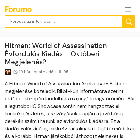
Forumo
Hitman: World of Assassination
Évfordulós Kiadás - Októberi
Megjelenés?
10 hónappal ezelőtt
95
A Hitman: World of Assassination Anniversary Edition
megjelenése közeledik, Billbil-kun informátora szerint
október közepén landolhat a rajongók nagy örömére. Bár
a legutóbbi IO Showcase során nem hangzottak el
konkrét részletek, a szivárgások alapján a jövő hónap
derekán számíthatunk az évfordulós kiadásra. Ez a
kiadás valószínűleg exkluzív tartalmakat, új játékmódokat
és a korábbi Hitman játékokból áthozott elemeket is