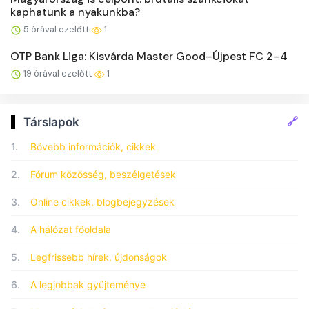
kaphatunk a nyakunkba?
5 órával ezelőtt
1
OTP Bank Liga: Kisvárda Master Good–Újpest FC 2–4
19 órával ezelőtt
1
🔗
Társlapok
1.
Bővebb információk, cikkek
2.
Fórum közösség, beszélgetések
3.
Online cikkek, blogbejegyzések
4.
A hálózat főoldala
5.
Legfrissebb hírek, újdonságok
6.
A legjobbak gyűjteménye