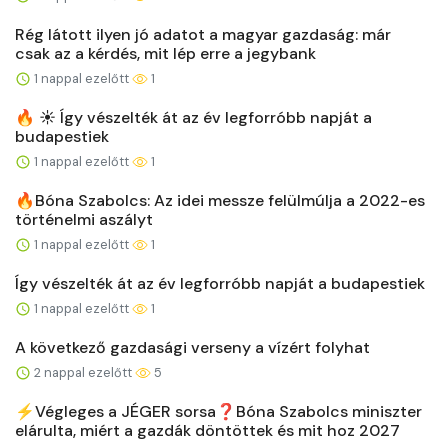
Rég látott ilyen jó adatot a magyar gazdaság: már
csak az a kérdés, mit lép erre a jegybank
1 nappal ezelőtt
1
🔥 ☀️ Így vészelték át az év legforróbb napját a
budapestiek
1 nappal ezelőtt
1
🔥Bóna Szabolcs: Az idei messze felülmúlja a 2022-es
történelmi aszályt
1 nappal ezelőtt
1
Így vészelték át az év legforróbb napját a budapestiek
1 nappal ezelőtt
1
A következő gazdasági verseny a vízért folyhat
2 nappal ezelőtt
5
⚡️Végleges a JÉGER sorsa❓Bóna Szabolcs miniszter
elárulta, miért a gazdák döntöttek és mit hoz 2027