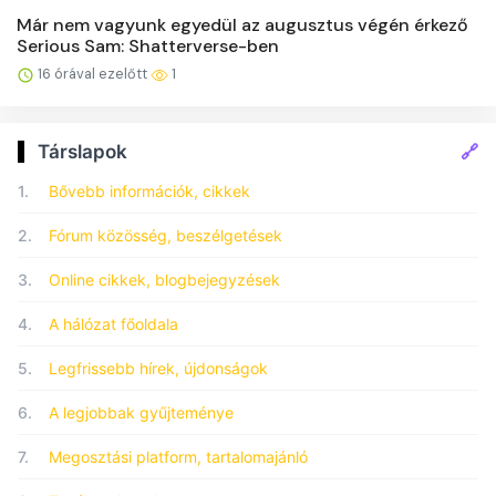
Már nem vagyunk egyedül az augusztus végén érkező
Serious Sam: Shatterverse-ben
16 órával ezelőtt
1
🔗
Társlapok
1.
Bővebb információk, cikkek
2.
Fórum közösség, beszélgetések
3.
Online cikkek, blogbejegyzések
4.
A hálózat főoldala
5.
Legfrissebb hírek, újdonságok
6.
A legjobbak gyűjteménye
7.
Megosztási platform, tartalomajánló