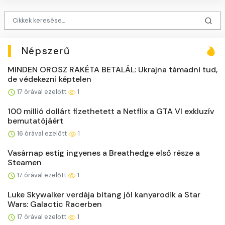
Népszerű
MINDEN OROSZ RAKÉTA BETALÁL: Ukrajna támadni tud,
de védekezni képtelen
17 órával ezelőtt
1
100 millió dollárt fizethetett a Netflix a GTA VI exkluzív
bemutatójáért
16 órával ezelőtt
1
Vasárnap estig ingyenes a Breathedge első része a
Steamen
17 órával ezelőtt
1
Luke Skywalker verdája bitang jól kanyarodik a Star
Wars: Galactic Racerben
17 órával ezelőtt
1