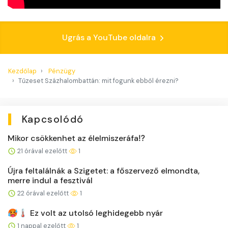
Ugrás a YouTube oldalra
Kezdőlap
Pénzügy
Tűzeset Százhalombattán: mit fogunk ebből érezni?
Kapcsolódó
Mikor csökkenhet az élelmiszeráfa⁉️
21 órával ezelőtt
1
Újra feltalálnák a Szigetet: a főszervező elmondta,
merre indul a fesztivál
22 órával ezelőtt
1
🥵🌡️ Ez volt az utolsó leghidegebb nyár
1 nappal ezelőtt
1