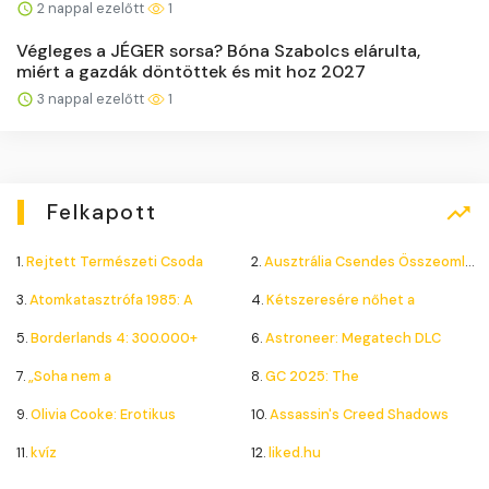
2 nappal ezelőtt
1
Végleges a JÉGER sorsa? Bóna Szabolcs elárulta,
miért a gazdák döntöttek és mit hoz 2027
3 nappal ezelőtt
1
Felkapott
1.
Rejtett Természeti Csoda
2.
Ausztrália Csendes Összeomlása
3.
Atomkatasztrófa 1985: A
4.
Kétszeresére nőhet a
5.
Borderlands 4: 300.000+
6.
Astroneer: Megatech DLC
7.
„Soha nem a
8.
GC 2025: The
9.
Olivia Cooke: Erotikus
10.
Assassin's Creed Shadows
11.
kvíz
12.
liked.hu