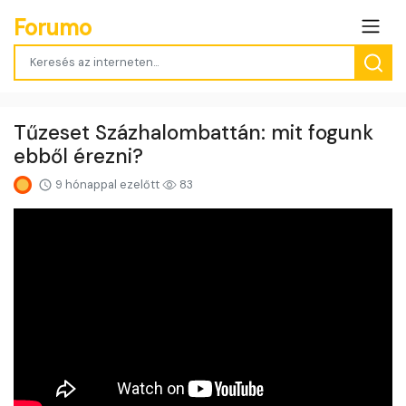
Forumo
Tűzeset Százhalombattán: mit fogunk
ebből érezni?
9 hónappal ezelőtt
83