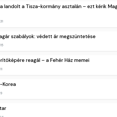
a landolt a Tisza-kormány asztalán – ezt kérik Ma
31
agár szabályok: védett ár megszüntetése
15
rítóképére reagál – a Fehér Ház memei
11
l-Korea
9
tar