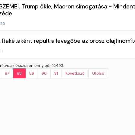
SZEMEI, Trump ökle, Macron simogatása - Mindent 
széde
20
akétaként repült a levegőbe az orosz olajfinomító
11
ítve az összesen ennyiből: 15453.
87
88
89
90
91
Következő
Utolsó