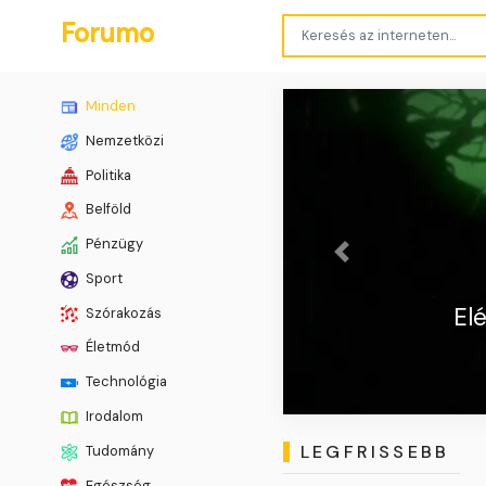
Forumo
Minden
Nemzetközi
Politika
Belföld
Pénzügy
Previous
Sport
 a Persona 6 adatlapja a
Szórakozás
Steamen
Életmód
Technológia
Irodalom
LEGFRISSEBB
Tudomány
Egészség