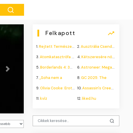
Felkapott
1.
Rejtett Természeti Csoda
2.
Ausztrália Csendes Összeomlása
3.
Atomkatasztrófa 1985: A
4.
Kétszeresére nőhet a
5.
Borderlands 4: 300.000+
6.
Astroneer: Megatech DLC
Next
7.
„Soha nem a
8.
GC 2025: The
ztottak meg
9.
Olivia Cooke: Erotikus
10.
Assassin's Creed Shadows
11.
kvíz
12.
liked.hu