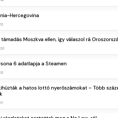
14
znia-Hercegovina
12
támadás Moszkva ellen, így válaszol rá Oroszorsz
20
ersona 6 adatlapja a Steamen
13
 kihúzták a hatos lottó nyerőszámokat – Több száz
k
17