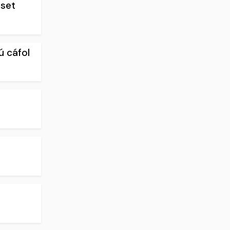
eset
ú cáfol