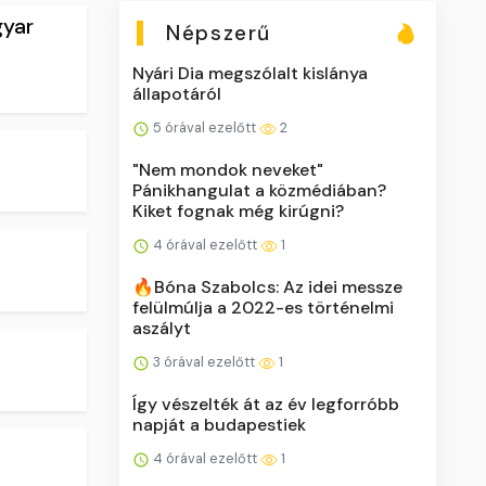
gyar
Népszerű
Nyári Dia megszólalt kislánya
állapotáról
5 órával ezelőtt
2
"Nem mondok neveket"
Pánikhangulat a közmédiában?
Kiket fognak még kirúgni?
4 órával ezelőtt
1
🔥Bóna Szabolcs: Az idei messze
felülmúlja a 2022-es történelmi
aszályt
3 órával ezelőtt
1
Így vészelték át az év legforróbb
napját a budapestiek
4 órával ezelőtt
1