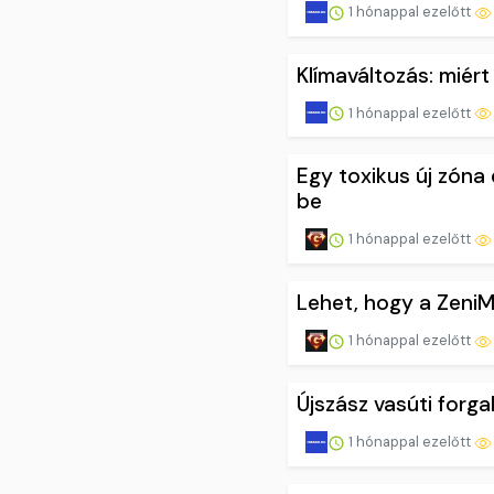
1 hónappal ezelőtt
Klímaváltozás: miér
1 hónappal ezelőtt
Egy toxikus új zóna 
be
1 hónappal ezelőtt
Lehet, hogy a ZeniM
1 hónappal ezelőtt
Újszász vasúti forg
1 hónappal ezelőtt