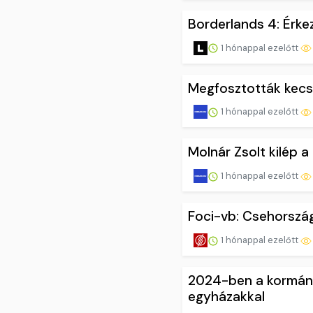
Borderlands 4: Érke
1 hónappal ezelőtt
Megfosztották kecs
1 hónappal ezelőtt
Molnár Zsolt kilép 
1 hónappal ezelőtt
Foci-vb: Csehország
1 hónappal ezelőtt
2024-ben a kormány
egyházakkal