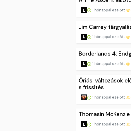
A The Ascent alkotó
1 hónappal ezelőtt
Jim Carrey tárgyalás
1 hónappal ezelőtt
Borderlands 4: Endg
1 hónappal ezelőtt
Óriási változások elő
s frissítés
1 hónappal ezelőtt
Thomasin McKenzie c
1 hónappal ezelőtt