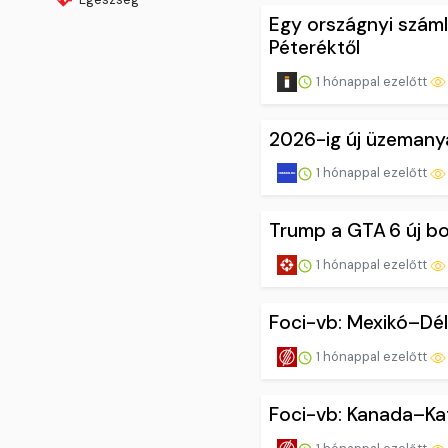
Egy országnyi száml
Péteréktől
1 hónappal ezelőtt
2026-ig új üzemany
1 hónappal ezelőtt
Trump a GTA 6 új bo
1 hónappal ezelőtt
Foci-vb: Mexikó–Dé
1 hónappal ezelőtt
Foci-vb: Kanada–Ka