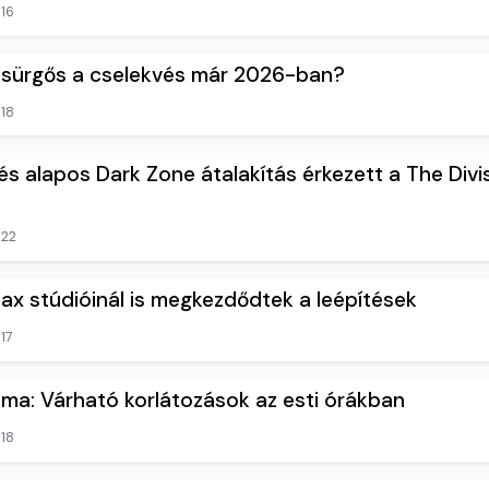
16
t sürgős a cselekvés már 2026-ban?
18
és alapos Dark Zone átalakítás érkezett a The Divi
22
ax stúdióinál is megkezdődtek a leépítések
17
alma: Várható korlátozások az esti órákban
18