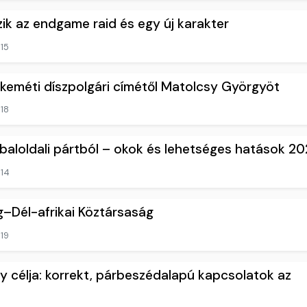
zik az endgame raid és egy új karakter
15
keméti díszpolgári címétől Matolcsy Györgyöt
18
a baloldali pártból – okok és lehetséges hatások 2
14
–Dél-afrikai Köztársaság
19
 célja: korrekt, párbeszédalapú kapcsolatok az