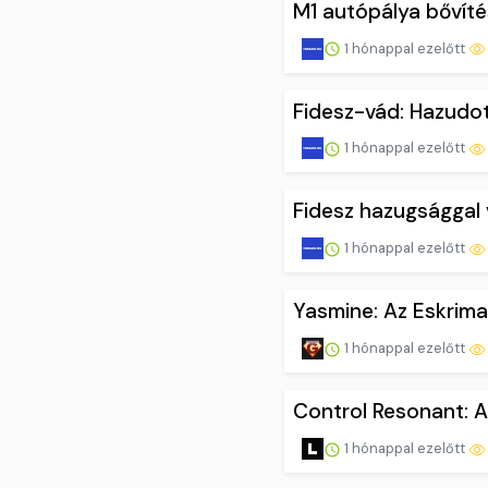
M1 autópálya bővítés
1 hónappal ezelőtt
Fidesz-vád: Hazudot
1 hónappal ezelőtt
Fidesz hazugsággal 
1 hónappal ezelőtt
Yasmine: Az Eskrima
1 hónappal ezelőtt
Control Resonant: A 
1 hónappal ezelőtt