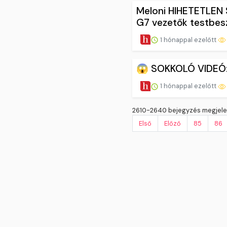
Meloni HIHETETLEN 
G7 vezetők testbe
1 hónappal ezelőtt
😱 SOKKOLÓ VIDEÓ: R
1 hónappal ezelőtt
2610-2640 bejegyzés megjelen
Első
Előző
85
86