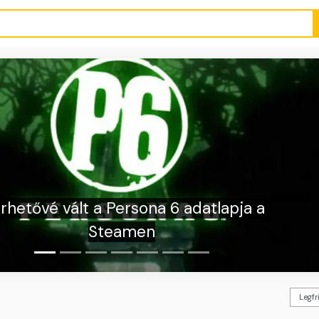
A The Ascent alkotói részleteket os
a No Law-ról