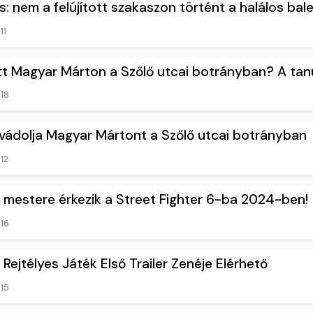
: nem a felújított szakaszon történt a halálos bal
11
t Magyar Márton a Szőlő utcai botrányban? A tan
18
vádolja Magyar Mártont a Szőlő utcai botrányban
12
 mestere érkezik a Street Fighter 6-ba 2024-ben!
16
Rejtélyes Játék Első Trailer Zenéje Elérhető
15