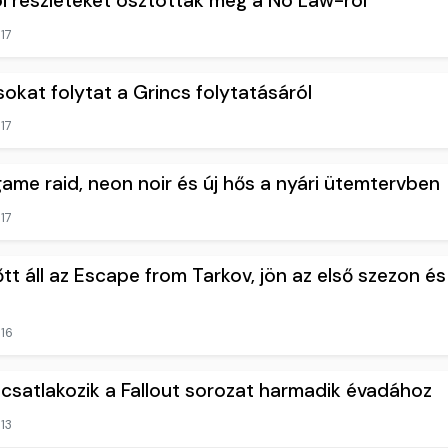
i részleteket osztottak meg a No Law-ról
17
okat folytat a Grincs folytatásáról
17
ame raid, neon noir és új hős a nyári ütemtervben
17
tt áll az Escape from Tarkov, jön az első szezon és 
16
satlakozik a Fallout sorozat harmadik évadához
13