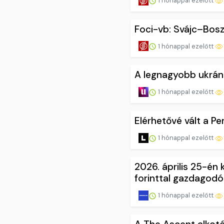
1 hónappal ezelőtt
Foci-vb: Svájc–Bos
1 hónappal ezelőtt
A legnagyobb ukrán 
1 hónappal ezelőtt
Elérhetővé vált a P
1 hónappal ezelőtt
2026. április 25-én
forinttal gazdagodó
1 hónappal ezelőtt