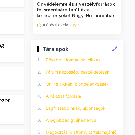
Önvédelemre és a veszélyforrások
felismerésére tanítják a
keresztényeket Nagy-Britanniában
4 órával ezelőtt
1
ág
Társlapok
🔗
1.
Bővebb információk, cikkek
2.
Fórum közösség, beszélgetések
3.
Online cikkek, blogbejegyzések
4.
A hálózat főoldala
ezer
5.
Legfrissebb hírek, újdonságok
6.
A legjobbak gyűjteménye
7.
Megosztási platform, tartalomajánló