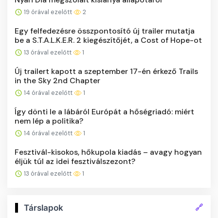
19 órával ezelőtt
2
Egy felfedezésre összpontosító új trailer mutatja
be a S.T.A.L.K.E.R. 2 kiegészítőjét, a Cost of Hope-ot
13 órával ezelőtt
1
Új trailert kapott a szeptember 17-én érkező Trails
in the Sky 2nd Chapter
14 órával ezelőtt
1
Így dönti le a lábáról Európát a hőségriadó: miért
nem lép a politika?
14 órával ezelőtt
1
Fesztivál-kisokos, hőkupola kiadás – avagy hogyan
éljük túl az idei fesztiválszezont?
13 órával ezelőtt
1
🔗
Társlapok