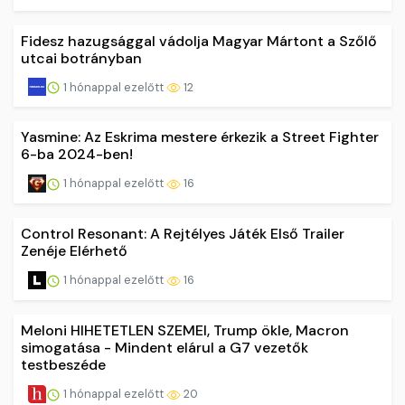
Fidesz hazugsággal vádolja Magyar Mártont a Szőlő
utcai botrányban
1 hónappal ezelőtt
12
Yasmine: Az Eskrima mestere érkezik a Street Fighter
6-ba 2024-ben!
1 hónappal ezelőtt
16
Control Resonant: A Rejtélyes Játék Első Trailer
Zenéje Elérhető
1 hónappal ezelőtt
16
Meloni HIHETETLEN SZEMEI, Trump ökle, Macron
simogatása - Mindent elárul a G7 vezetők
testbeszéde
1 hónappal ezelőtt
20