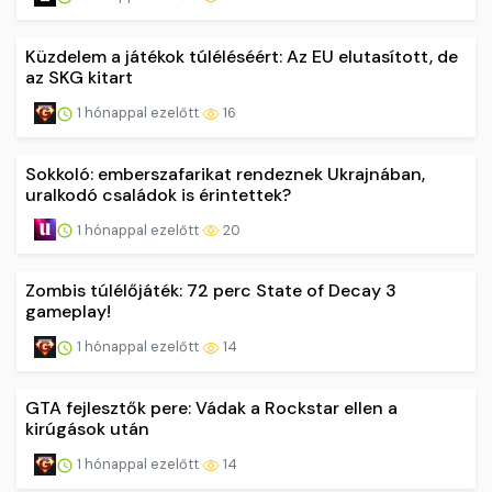
Küzdelem a játékok túléléséért: Az EU elutasított, de
az SKG kitart
1 hónappal ezelőtt
16
Sokkoló: emberszafarikat rendeznek Ukrajnában,
uralkodó családok is érintettek?
1 hónappal ezelőtt
20
Zombis túlélőjáték: 72 perc State of Decay 3
gameplay!
1 hónappal ezelőtt
14
GTA fejlesztők pere: Vádak a Rockstar ellen a
kirúgások után
1 hónappal ezelőtt
14