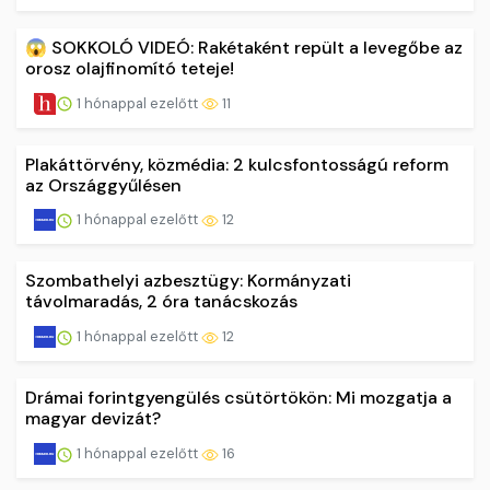
😱 SOKKOLÓ VIDEÓ: Rakétaként repült a levegőbe az
orosz olajfinomító teteje!
1 hónappal ezelőtt
11
Plakáttörvény, közmédia: 2 kulcsfontosságú reform
az Országgyűlésen
1 hónappal ezelőtt
12
Szombathelyi azbesztügy: Kormányzati
távolmaradás, 2 óra tanácskozás
1 hónappal ezelőtt
12
Drámai forintgyengülés csütörtökön: Mi mozgatja a
magyar devizát?
1 hónappal ezelőtt
16