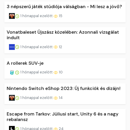
3 népszerű játék stúdiója válságban - Mi lesz a jövő?
1 hónappal ezelőtt
15
Vonatbaleset Újszász közelében: Azonnali vizsgálat
indult
1 hónappal ezelőtt
12
A rollerek SUV-je
1 hónappal ezelőtt
10
Nintendo Switch eShop 2023: Új funkciók és dizájn!
1 hónappal ezelőtt
14
Escape from Tarkov: Júliusi start, Unity 6 és a nagy
rebalansz
1 hónappal ezelőtt
24