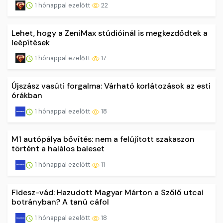
1 hónappal ezelőtt
22
Lehet, hogy a ZeniMax stúdióinál is megkezdődtek a
leépítések
1 hónappal ezelőtt
17
Újszász vasúti forgalma: Várható korlátozások az esti
órákban
1 hónappal ezelőtt
18
M1 autópálya bővítés: nem a felújított szakaszon
történt a halálos baleset
1 hónappal ezelőtt
11
Fidesz-vád: Hazudott Magyar Márton a Szőlő utcai
botrányban? A tanú cáfol
1 hónappal ezelőtt
18