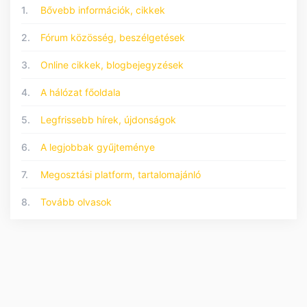
1.
Bővebb információk, cikkek
2.
Fórum közösség, beszélgetések
3.
Online cikkek, blogbejegyzések
4.
A hálózat főoldala
5.
Legfrissebb hírek, újdonságok
6.
A legjobbak gyűjteménye
7.
Megosztási platform, tartalomajánló
8.
Tovább olvasok