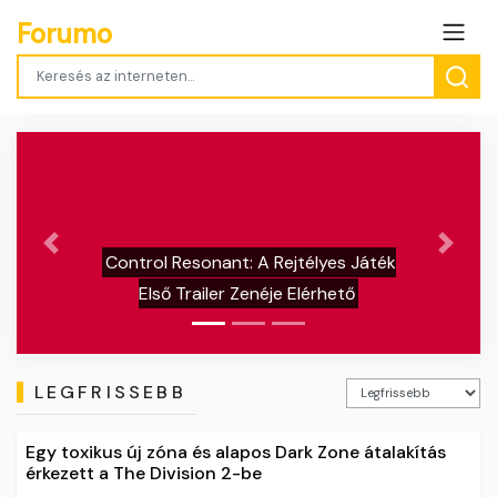
Forumo
Previous
Next
l Resonant: A Rejtélyes Játék
Escape from 
ső Trailer Zenéje Elérhető
6 és
LEGFRISSEBB
Egy toxikus új zóna és alapos Dark Zone átalakítás
érkezett a The Division 2-be