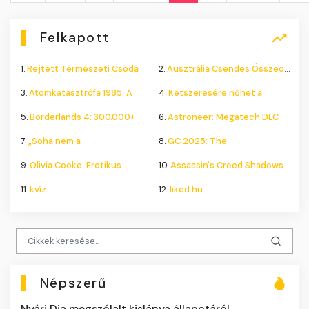
Felkapott
1.
Rejtett Természeti Csoda
2.
Ausztrália Csendes Összeomlása
3.
Atomkatasztrófa 1985: A
4.
Kétszeresére nőhet a
5.
Borderlands 4: 300.000+
6.
Astroneer: Megatech DLC
7.
„Soha nem a
8.
GC 2025: The
9.
Olivia Cooke: Erotikus
10.
Assassin's Creed Shadows
11.
kvíz
12.
liked.hu
Népszerű
Nyári Dia megszólalt kislánya állapotáról