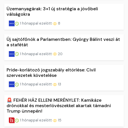
Üzemanyagárak: 3+1 új stratégia a jövőbeli
válságokra
1 hónappal ezelőtt
8
Új sajtófőnök a Parlamentben: György Bálint veszi át
a stafétát
1 hónappal ezelőtt
20
Pride-korlátozó jogszabály eltörlése: Civil
szervezetek követelése
1 hónappal ezelőtt
13
🚨 FEHÉR HÁZ ELLENI MERÉNYLET: Kamikáze
drónokkal és mesterlövészekkel akartak támadni
Trump ünnepén!
1 hónappal ezelőtt
15