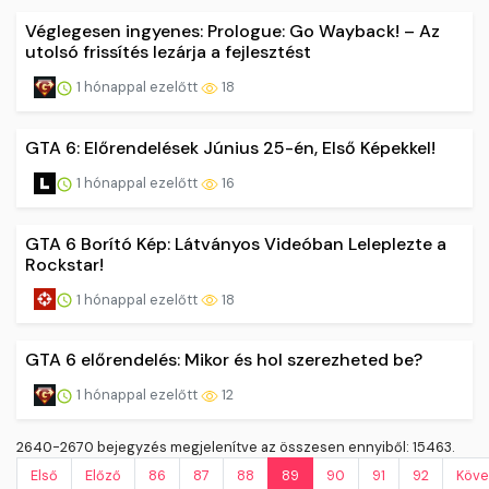
Véglegesen ingyenes: Prologue: Go Wayback! – Az
utolsó frissítés lezárja a fejlesztést
1 hónappal ezelőtt
18
GTA 6: Előrendelések Június 25-én, Első Képekkel!
1 hónappal ezelőtt
16
GTA 6 Borító Kép: Látványos Videóban Leleplezte a
Rockstar!
1 hónappal ezelőtt
18
GTA 6 előrendelés: Mikor és hol szerezheted be?
1 hónappal ezelőtt
12
2640-2670 bejegyzés megjelenítve az összesen ennyiből: 15463.
Első
Előző
86
87
88
89
90
91
92
Köve