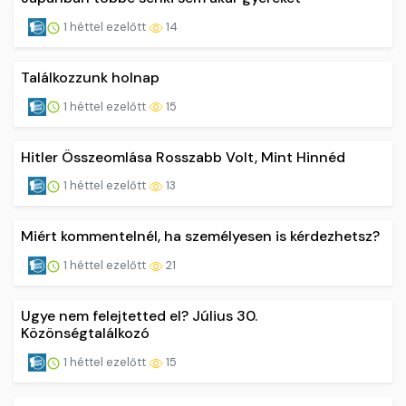
1 héttel ezelőtt
14
Találkozzunk holnap
1 héttel ezelőtt
15
Hitler Összeomlása Rosszabb Volt, Mint Hinnéd
1 héttel ezelőtt
13
Miért kommentelnél, ha személyesen is kérdezhetsz?
1 héttel ezelőtt
21
Ugye nem felejtetted el? Július 30.
Közönségtalálkozó
1 héttel ezelőtt
15