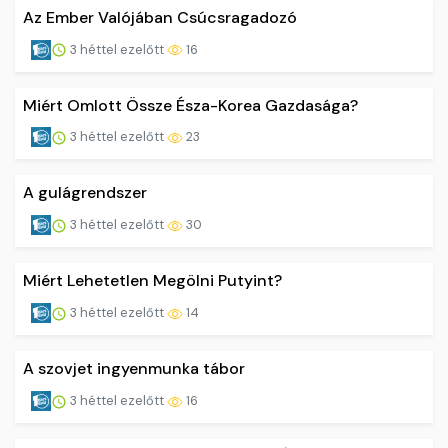
Az Ember Valójában Csúcsragadozó
3 héttel ezelőtt
16
Miért Omlott Össze Észa-Korea Gazdasága?
3 héttel ezelőtt
23
A gulágrendszer
3 héttel ezelőtt
30
Miért Lehetetlen Megölni Putyint?
3 héttel ezelőtt
14
A szovjet ingyenmunka tábor
3 héttel ezelőtt
16