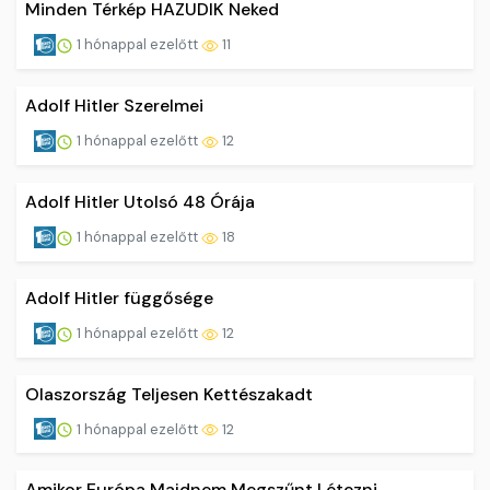
Minden Térkép HAZUDIK Neked
1 hónappal ezelőtt
11
Adolf Hitler Szerelmei
1 hónappal ezelőtt
12
Adolf Hitler Utolsó 48 Órája
1 hónappal ezelőtt
18
Adolf Hitler függősége
1 hónappal ezelőtt
12
Olaszország Teljesen Kettészakadt
1 hónappal ezelőtt
12
Amikor Európa Majdnem Megszűnt Létezni