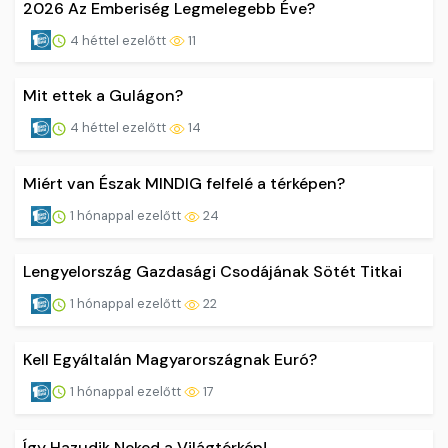
2026 Az Emberiség Legmelegebb Éve?
4 héttel ezelőtt
11
Mit ettek a Gulágon?
4 héttel ezelőtt
14
Miért van Észak MINDIG felfelé a térképen?
1 hónappal ezelőtt
24
Lengyelország Gazdasági Csodájának Sötét Titkai
1 hónappal ezelőtt
22
Kell Egyáltalán Magyarországnak Euró?
1 hónappal ezelőtt
17
Így Hazudik Neked a Világtérkép!