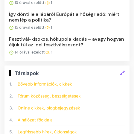
15 órával ezelőtt
1
Így dönti le a lábáról Európát a hőségriadó: miért
nem lép a politika?
15 órával ezelőtt
1
Fesztivál-kisokos, hőkupola kiadás – avagy hogyan
éljük túl az idei fesztiválszezont?
14 órával ezelőtt
1
🔗
Társlapok
1.
Bővebb információk, cikkek
2.
Fórum közösség, beszélgetések
3.
Online cikkek, blogbejegyzések
4.
A hálózat főoldala
5.
Legfrissebb hírek, újdonságok