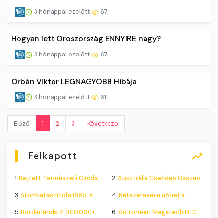
3 hónappal ezelőtt
67
Hogyan lett Oroszország ENNYIRE nagy?
3 hónappal ezelőtt
67
Orbán Viktor LEGNAGYOBB Hibája
3 hónappal ezelőtt
61
Előző
1
2
3
Következő
Felkapott
1.
Rejtett Természeti Csoda
2.
Ausztrália Csendes Összeomlása
3.
Atomkatasztrófa 1985: A
4.
Kétszeresére nőhet a
5.
Borderlands 4: 300.000+
6.
Astroneer: Megatech DLC