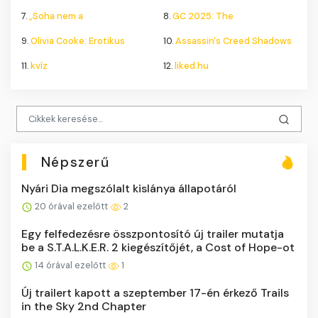
7.
„Soha nem a
8.
GC 2025: The
9.
Olivia Cooke: Erotikus
10.
Assassin's Creed Shadows
11.
kvíz
12.
liked.hu
Népszerű
Nyári Dia megszólalt kislánya állapotáról
20 órával ezelőtt
2
Egy felfedezésre összpontosító új trailer mutatja
be a S.T.A.L.K.E.R. 2 kiegészítőjét, a Cost of Hope-ot
14 órával ezelőtt
1
Új trailert kapott a szeptember 17-én érkező Trails
in the Sky 2nd Chapter