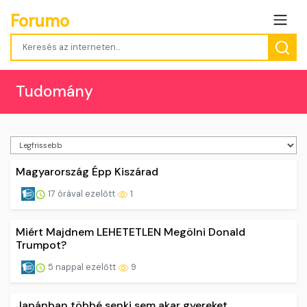
Forumo
Tudomány
Magyarország Épp Kiszárad
17 órával ezelőtt
1
Miért Majdnem LEHETETLEN Megölni Donald
Trumpot?
5 nappal ezelőtt
9
Japánban többé senki sem akar gyereket