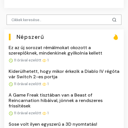
Népszerű
Ez az új sorozat rémálmokat okozott a
szereplőknek, mindenkinek gyilkolnia kellett
11 órával ezelőtt
1
Kiderülhetett, hogy mikor érkezik a Diablo IV régóta
vár Switch 2-es portja
11 órával ezelőtt
1
A Game Freak tisztában van a Beast of
Reincarnation hibáival, jönnek a rendszeres
frissítések
11 órával ezelőtt
1
Sose volt ilyen egyszerű a 3D nyomtatás!