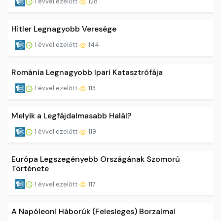
1 évvel ezelőtt
128
Hitler Legnagyobb Veresége
1 évvel ezelőtt
144
Románia Legnagyobb Ipari Katasztrófája
1 évvel ezelőtt
113
Melyik a Legfájdalmasabb Halál?
1 évvel ezelőtt
119
Európa Legszegényebb Országának Szomorú
Története
1 évvel ezelőtt
117
A Napóleoni Háborúk (Felesleges) Borzalmai