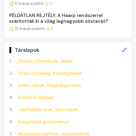
11 órával ezelőtt
1
PÉLDÁTLAN REJTÉLY: A Haarp rendszerrel
szárították ki a világ legnagyobb sóstavát?
12 órával ezelőtt
1
🔗
Társlapok
1.
Bővebb információk, cikkek
2.
Fórum közösség, beszélgetések
3.
Online cikkek, blogbejegyzések
4.
A hálózat főoldala
5.
Legfrissebb hírek, újdonságok
6.
A legjobbak gyűjteménye
7.
Megosztási platform, tartalomajánló