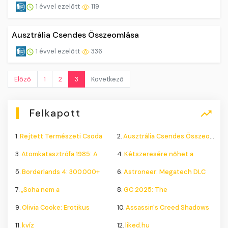
1 évvel ezelőtt
119
Ausztrália Csendes Összeomlása
1 évvel ezelőtt
336
Előző
1
2
3
Következő
Felkapott
1.
Rejtett Természeti Csoda
2.
Ausztrália Csendes Összeomlása
3.
Atomkatasztrófa 1985: A
4.
Kétszeresére nőhet a
5.
Borderlands 4: 300.000+
6.
Astroneer: Megatech DLC
7.
„Soha nem a
8.
GC 2025: The
9.
Olivia Cooke: Erotikus
10.
Assassin's Creed Shadows
11.
kvíz
12.
liked.hu