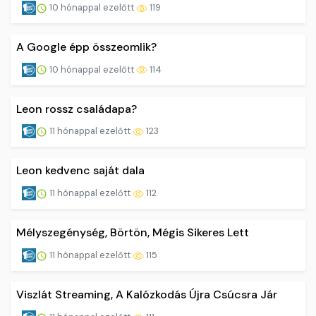
10 hónappal ezelőtt
119
A Google épp összeomlik?
10 hónappal ezelőtt
114
Leon rossz családapa?
11 hónappal ezelőtt
123
Leon kedvenc saját dala
11 hónappal ezelőtt
112
Mélyszegénység, Börtön, Mégis Sikeres Lett
11 hónappal ezelőtt
115
Viszlát Streaming, A Kalózkodás Újra Csúcsra Jár