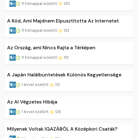
11 hónappal ezelőtt
130
A Kód, Ami Majdnem Elpusztította Az Internetet
11 hónappal ezelőtt
123
Az Ország, ami Nincs Rajta a Térképen
11 hónappal ezelőtt
115
A Japán Halálbüntetések Különös Kegyetlensége
1 évvel ezelőtt
113
Az AI Végzetes Hibája
1 évvel ezelőtt
126
Milyenek Voltak IGAZÁBÓL A Középkori Csaták?