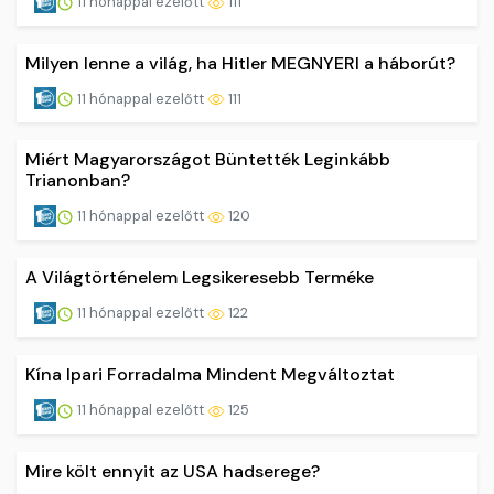
11 hónappal ezelőtt
111
Milyen lenne a világ, ha Hitler MEGNYERI a háborút?
11 hónappal ezelőtt
111
Miért Magyarországot Büntették Leginkább
Trianonban?
11 hónappal ezelőtt
120
A Világtörténelem Legsikeresebb Terméke
11 hónappal ezelőtt
122
Kína Ipari Forradalma Mindent Megváltoztat
11 hónappal ezelőtt
125
Mire költ ennyit az USA hadserege?