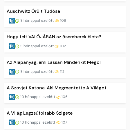
Auschwitz Őrült Tudósa
9 hónappal ezelőtt
108
Hogy telt VALÓJÁBAN az ősemberek élete?
9 hónappal ezelőtt
102
Az Alapanyag, ami Lassan Mindenkit Megöl
9 hónappal ezelőtt
113
A Szovjet Katona, Aki Megmentette A Világot
10 hónappal ezelőtt
106
A Világ Legzsúfoltabb Szigete
10 hónappal ezelőtt
107