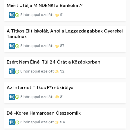
Miért Utálja MINDENKI a Bankokat?
8 hónappal ezelőtt
91
A Titkos Elit Iskolák, Ahol a Leggazdagabbak Gyerekei
Tanulnak
8 hónappal ezelőtt
87
Ezért Nem Élnél Túl 24 Órát a Középkorban
8 hónappal ezelőtt
92
Az Internet Titkos P*rnókirálya
8 hónappal ezelőtt
81
Dél-Korea Hamarosan Összeomlik
8 hónappal ezelőtt
94