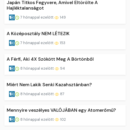
Japán Titkos Fegyvere, Amivel Eltörölte A
Hajléktalanságot
7 hónappal ezelőtt
149
A Középosztály NEM LÉTEZIK
7 hónappal ezelőtt
153
A Férfi, Aki 4X Szökött Meg A Börtönből
8 hónappal ezelőtt
94
Miért Nem Lakik Senki Kazahsztánban?
8 hónappal ezelőtt
87
Mennyire veszélyes VALÓJÁBAN egy Atomerőmű?
8 hónappal ezelőtt
102