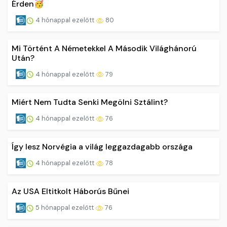
Érden🥳
4 hónappal ezelőtt
80
Mi Történt A Németekkel A Második Világhánorú
Után?
4 hónappal ezelőtt
79
Miért Nem Tudta Senki Megölni Sztálint?
4 hónappal ezelőtt
76
Így lesz Norvégia a világ leggazdagabb országa
4 hónappal ezelőtt
78
Az USA Eltitkolt Háborús Bűnei
5 hónappal ezelőtt
76