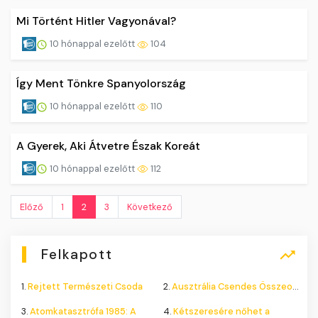
Mi Történt Hitler Vagyonával?
10 hónappal ezelőtt
104
Így Ment Tönkre Spanyolország
10 hónappal ezelőtt
110
A Gyerek, Aki Átvetre Észak Koreát
10 hónappal ezelőtt
112
Előző
1
2
3
Következő
Felkapott
1.
Rejtett Természeti Csoda
2.
Ausztrália Csendes Összeomlása
3.
Atomkatasztrófa 1985: A
4.
Kétszeresére nőhet a