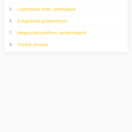
5.
Legfrissebb hírek, újdonságok
6.
A legjobbak gyűjteménye
7.
Megosztási platform, tartalomajánló
8.
Tovább olvasok