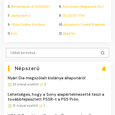
5.
Borderlands 4: 300.000+
6.
Astroneer: Megatech DLC
7.
„Soha nem a
8.
GC 2025: The
9.
Olivia Cooke: Erotikus
10.
Assassin's Creed Shadows
11.
kvíz
12.
liked.hu
Népszerű
Nyári Dia megszólalt kislánya állapotáról
23 órával ezelőtt
2
Lehetséges, hogy a Sony alapértelmezetté teszi a
továbbfejlesztett PSSR-t a PS5 Prón
15 órával ezelőtt
1