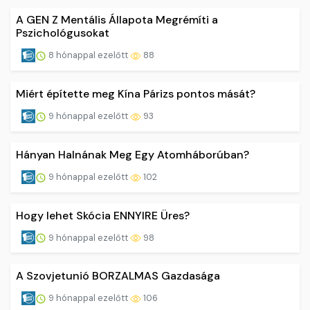
A GEN Z Mentális Állapota Megrémíti a
Pszichológusokat
8 hónappal ezelőtt
88
Miért építette meg Kína Párizs pontos mását?
9 hónappal ezelőtt
93
Hányan Halnának Meg Egy Atomháborúban?
9 hónappal ezelőtt
102
Hogy lehet Skócia ENNYIRE Üres?
9 hónappal ezelőtt
98
A Szovjetunió BORZALMAS Gazdasága
9 hónappal ezelőtt
106