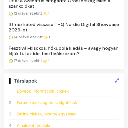
USA: A Szenátus elfogadta Oroszország ellen a
szankciókat
12 órával ezelőtt
1
Itt nézheted vissza a THQ Nordic Digital Showcase
2026-ot!
14 órával ezelőtt
1
Fesztivál-kisokos, hőkupola kiadás – avagy hogyan
éljük túl az idei fesztiválszezont?
17 órával ezelőtt
1
🔗
Társlapok
1.
Bővebb információk, cikkek
2.
Fórum közösség, beszélgetések
3.
Online cikkek, blogbejegyzések
4.
A hálózat főoldala