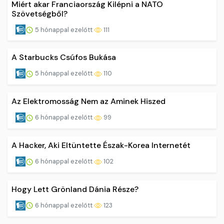
Miért akar Franciaország Kilépni a NATO
Szövetségből?
5 hónappal ezelőtt
111
A Starbucks Csúfos Bukása
5 hónappal ezelőtt
110
Az Elektromosság Nem az Aminek Hiszed
6 hónappal ezelőtt
99
A Hacker, Aki Eltüntette Észak-Korea Internetét
6 hónappal ezelőtt
102
Hogy Lett Grönland Dánia Része?
6 hónappal ezelőtt
123