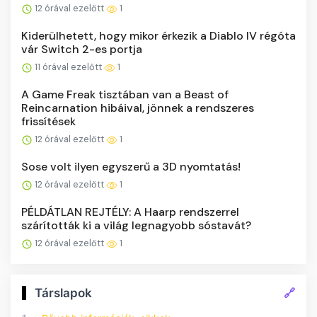
12 órával ezelőtt
1
Kiderülhetett, hogy mikor érkezik a Diablo IV régóta
vár Switch 2-es portja
11 órával ezelőtt
1
A Game Freak tisztában van a Beast of
Reincarnation hibáival, jönnek a rendszeres
frissítések
12 órával ezelőtt
1
Sose volt ilyen egyszerű a 3D nyomtatás!
12 órával ezelőtt
1
PÉLDÁTLAN REJTÉLY: A Haarp rendszerrel
szárították ki a világ legnagyobb sóstavát?
12 órával ezelőtt
1
🔗
Társlapok