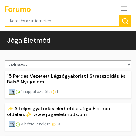
Forumo
Jóga Életmód
15 Perces Vezetett Légzőgyakorlat | Stresszoldás és
Belső Nyugalom
1 nappal ezelőtt
1
✨ A teljes gyakorlás elérhető a Jóga Életmód
oldalán. ✨ www.jogaeletmod.com
3 héttel ezelőtt
19