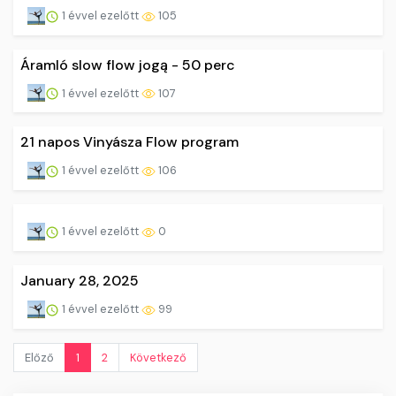
1 évvel ezelőtt
105
Áramló slow flow jogą - 50 perc
1 évvel ezelőtt
107
21 napos Vinyásza Flow program
1 évvel ezelőtt
106
1 évvel ezelőtt
0
January 28, 2025
1 évvel ezelőtt
99
Előző
1
2
Következő