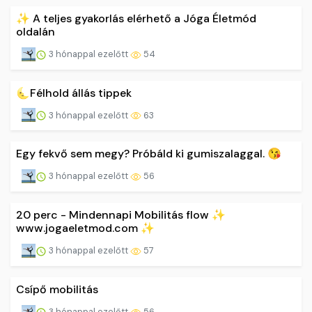
✨ A teljes gyakorlás elérhető a Jóga Életmód
oldalán
3 hónappal ezelőtt
54
🌜Félhold állás tippek
3 hónappal ezelőtt
63
Egy fekvő sem megy? Próbáld ki gumiszalaggal. 😘
3 hónappal ezelőtt
56
20 perc - Mindennapi Mobilitás flow ✨
www.jogaeletmod.com ✨
3 hónappal ezelőtt
57
Csípő mobilitás
3 hónappal ezelőtt
56