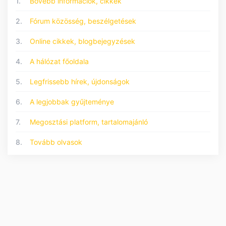
1.
Bővebb információk, cikkek
2.
Fórum közösség, beszélgetések
3.
Online cikkek, blogbejegyzések
4.
A hálózat főoldala
5.
Legfrissebb hírek, újdonságok
6.
A legjobbak gyűjteménye
7.
Megosztási platform, tartalomajánló
8.
Tovább olvasok