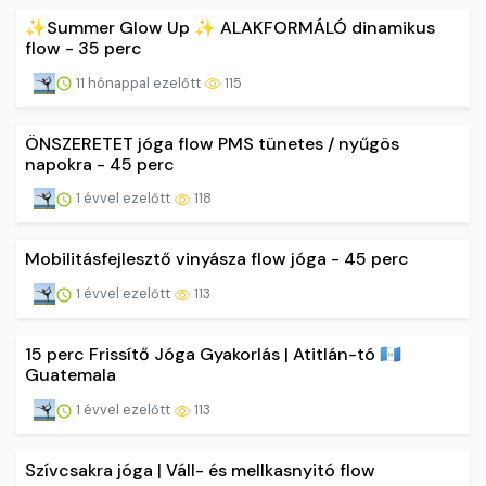
✨Summer Glow Up ✨ ALAKFORMÁLÓ dinamikus
flow - 35 perc
11 hónappal ezelőtt
115
ÖNSZERETET jóga flow PMS tünetes / nyűgös
napokra - 45 perc
1 évvel ezelőtt
118
Mobilitásfejlesztő vinyásza flow jóga - 45 perc
1 évvel ezelőtt
113
15 perc Frissítő Jóga Gyakorlás | Atitlán-tó 🇬🇹
Guatemala
1 évvel ezelőtt
113
Szívcsakra jóga | Váll- és mellkasnyitó flow