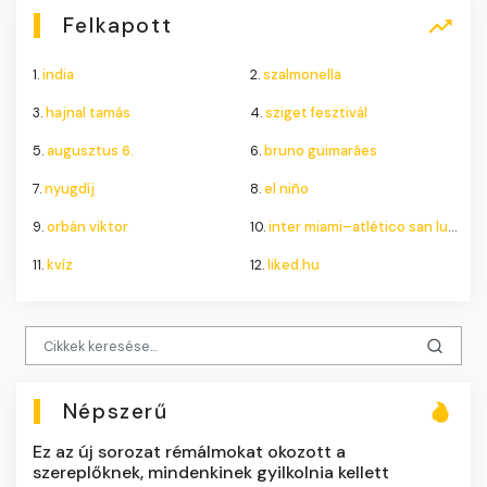
Felkapott
1.
india
2.
szalmonella
3.
hajnal tamás
4.
sziget fesztivál
5.
augusztus 6.
6.
bruno guimarães
7.
nyugdíj
8.
el niño
9.
orbán viktor
10.
inter miami–atlético san luis
11.
kvíz
12.
liked.hu
Népszerű
Ez az új sorozat rémálmokat okozott a
szereplőknek, mindenkinek gyilkolnia kellett