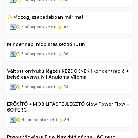
✨Mozogj szabadabban már ma!
3 hónappal ezelőtt
47
Mindennapi mobilitás kezdő rutin
3 hónappal ezelőtt
56
Váltott orrlyukú légzés KEZDŐKNEK | koncentráció +
belső egyensúly | Anuloma Viloma
3 hónappal ezelőtt
58
ERŐSÍTŐ + MOBILITÁSFEJLESZTŐ Slow Power Flow -
60 PERC
4 hónappal ezelőtt
84
Power Vinyásza Flow Nagyhíd pózba - 60 perc