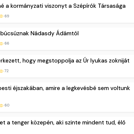
né a kormányzati viszonyt a Szépírók Társasága
69
lői búcsúznak Nádasdy Ádámtól
66
érkezett, hogy megstoppolja az Úr lyukas zokniját
72
pesti éjszakában, amire a legkevésbé sem voltunk
60
et a tenger közepén, aki szinte mindent tud, élő