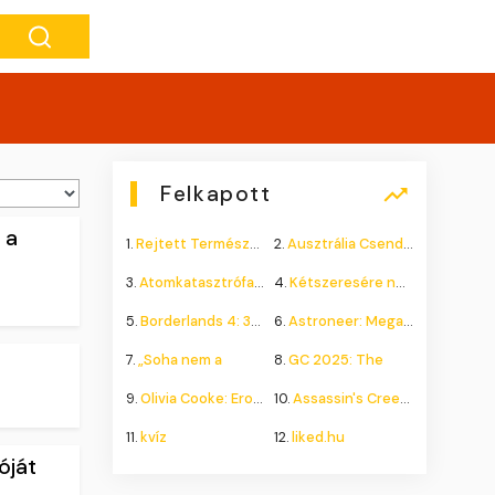
Felkapott
 a
1.
Rejtett Természeti Csoda
2.
Ausztrália Csendes Összeomlása
3.
Atomkatasztrófa 1985: A
4.
Kétszeresére nőhet a
5.
Borderlands 4: 300.000+
6.
Astroneer: Megatech DLC
7.
„Soha nem a
8.
GC 2025: The
9.
Olivia Cooke: Erotikus
10.
Assassin's Creed Shadows
11.
kvíz
12.
liked.hu
óját