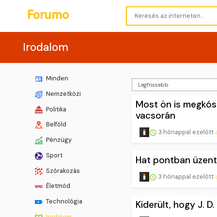
Forumo
Irodalom
Minden
Nemzetközi
Most ön is megkóst
Politika
vacsorán
Belföld
3 hónappal ezelőtt
Pénzügy
Sport
Hat pontban üzente
Szórakozás
3 hónappal ezelőtt
Életmód
Technológia
Kiderült, hogy J. D
Irodalom