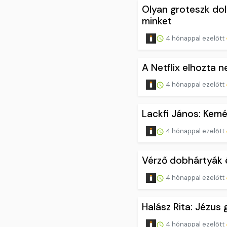
Olyan groteszk do
minket
4 hónappal ezelőtt
A Netflix elhozta
4 hónappal ezelőtt
Lackfi János: Kemé
4 hónappal ezelőtt
Vérző dobhártyák 
4 hónappal ezelőtt
Halász Rita: Jézus
4 hónappal ezelőtt