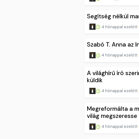
Segítség nélkül ma
4 hónappal ezelőtt
Szabó T. Anna az 
4 hónappal ezelőtt
A világhírű író sze
küldik
4 hónappal ezelőtt
Megreformálta a m
világ megszeresse
4 hónappal ezelőtt