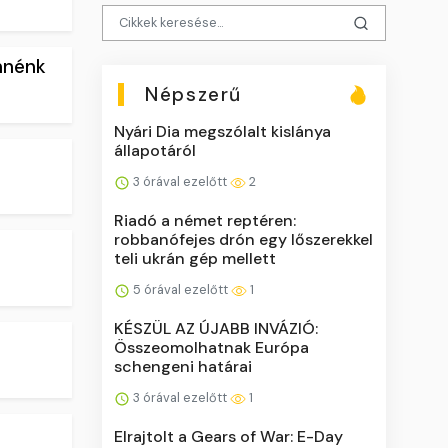
innénk
Népszerű
Nyári Dia megszólalt kislánya
állapotáról
3 órával ezelőtt
2
Riadó a német reptéren:
robbanófejes drón egy lőszerekkel
teli ukrán gép mellett
5 órával ezelőtt
1
KÉSZÜL AZ ÚJABB INVÁZIÓ:
Összeomolhatnak Európa
schengeni határai
3 órával ezelőtt
1
Elrajtolt a Gears of War: E-Day