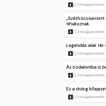
3 hónappal ezelőtt
„Szétfröccsentett 
tiltakoznak
3 hónappal ezelőtt
Legendás alak tér 
3 hónappal ezelőtt
Az irodalomba is b
3 hónappal ezelőtt
Ez a dolog kifejez
3 hónappal ezelőtt