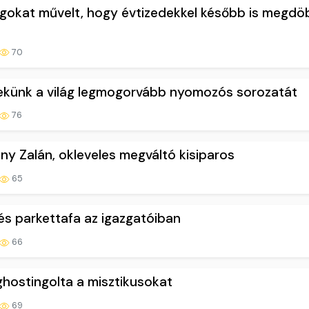
lgokat művelt, hogy évtizedekkel később is megd
70
 nekünk a világ legmogorvább nyomozós sorozatát
76
ny Zalán, okleveles megváltó kisiparos
65
és parkettafa az igazgatóiban
66
 ghostingolta a misztikusokat
69