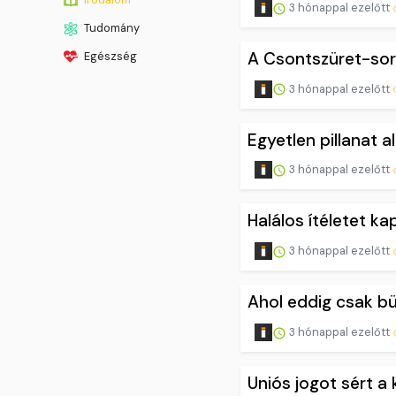
3 hónappal ezelőtt
Tudomány
A Csontszüret-soro
Egészség
3 hónappal ezelőtt
Egyetlen pillanat a
3 hónappal ezelőtt
Halálos ítéletet k
3 hónappal ezelőtt
Ahol eddig csak bü
3 hónappal ezelőtt
Uniós jogot sért a 