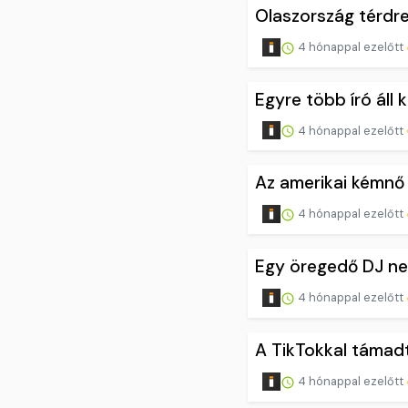
Olaszország térdre
4 hónappal ezelőtt
Egyre több író áll
4 hónappal ezelőtt
Az amerikai kémnő
4 hónappal ezelőtt
Egy öregedő DJ ne
4 hónappal ezelőtt
A TikTokkal támadt
4 hónappal ezelőtt