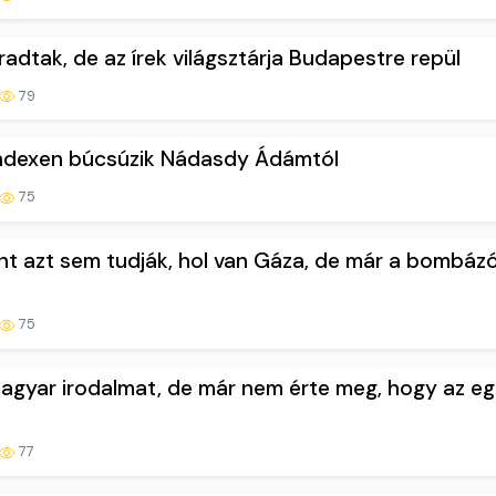
radtak, de az írek világsztárja Budapestre repül
79
Indexen búcsúzik Nádasdy Ádámtól
75
rint azt sem tudják, hol van Gáza, de már a bombáz
75
agyar irodalmat, de már nem érte meg, hogy az e
77