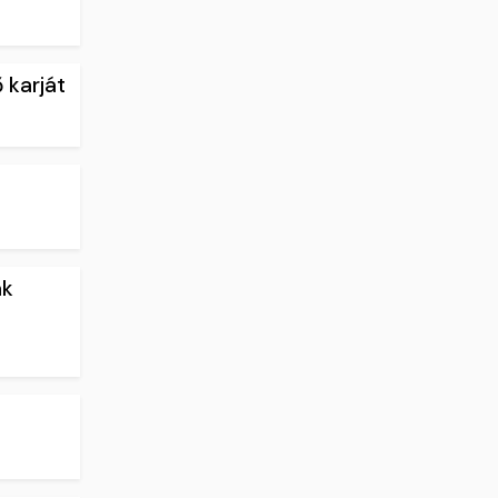
 karját
ák