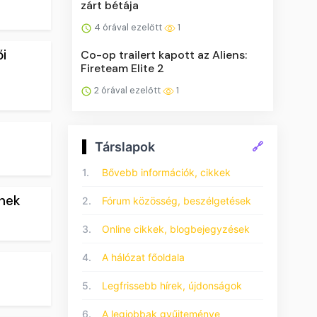
zárt bétája
4 órával ezelőtt
1
ői
Co-op trailert kapott az Aliens:
Fireteam Elite 2
2 órával ezelőtt
1
Társlapok
🔗
1.
Bővebb információk, cikkek
knek
2.
Fórum közösség, beszélgetések
3.
Online cikkek, blogbejegyzések
4.
A hálózat főoldala
5.
Legfrissebb hírek, újdonságok
6.
A legjobbak gyűjteménye