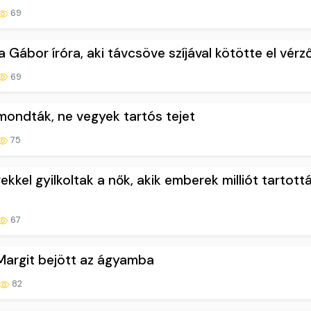
69
Gábor íróra, aki távcsöve szíjával kötötte el vérző
69
mondták, ne vegyek tartós tejet
75
kkel gyilkoltak a nők, akik emberek milliót tartott
67
Margit bejött az ágyamba
82