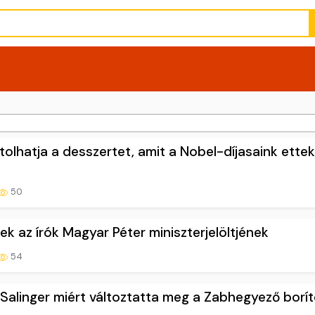
olhatja a desszertet, amit a Nobel-díjasaink ettek
50
k az írók Magyar Péter miniszterjelöltjének
54
. Salinger miért változtatta meg a Zabhegyező borít