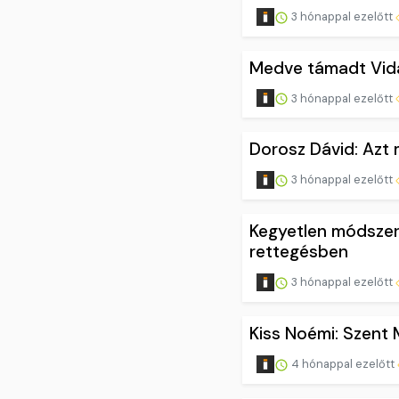
3 hónappal ezelőtt
Medve támadt Vida 
3 hónappal ezelőtt
Dorosz Dávid: Azt 
3 hónappal ezelőtt
Kegyetlen módszere
rettegésben
3 hónappal ezelőtt
Kiss Noémi: Szent 
4 hónappal ezelőtt