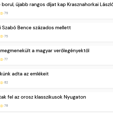
 borul, újabb rangos díjat kap Krasznahorkai Lászl
79
 ki Szabó Bence százados mellett
75
 megmenekült a magyar verőlegényektől
77
künk adta az emlékeit
82
ak fel az orosz klasszikusok Nyugaton
78