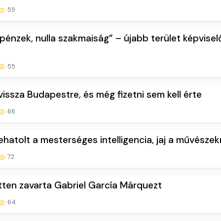
59
pénzek, nulla szakmaiság” – újabb terület képvisel
55
vissza Budapestre, és még fizetni sem kell érte
66
ehatolt a mesterséges intelligencia, jaj a művésze
72
etten zavarta Gabriel García Márquezt
64