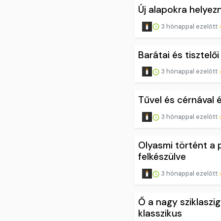
Új alapokra helyez
3 hónappal ezelőtt
Barátai és tiszte
3 hónappal ezelőtt
Tűvel és cérnával 
3 hónappal ezelőtt
Olyasmi történt a 
felkészülve
3 hónappal ezelőtt
Ő a nagy sziklaszig
klasszikus