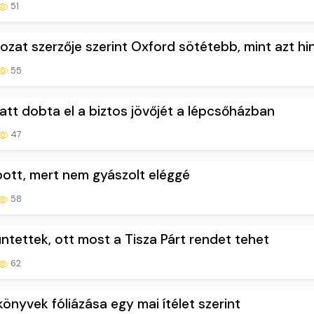
51
zat szerzője szerint Oxford sötétebb, mint azt h
55
latt dobta el a biztos jövőjét a lépcsőházban
47
apott, mert nem gyászolt eléggé
58
ntettek, ott most a Tisza Párt rendet tehet
62
könyvek fóliázása egy mai ítélet szerint